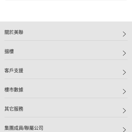
關於美聯
美聯集團
搵樓
投資者關係
集團動態
一手新盤
客戶支援
人才招募
二手盤
網站地圖
上車
自助放盤
樓市數據
減價
專業代理
低水
分行網絡
樓價指數
其它服務
美聯豪宅
查詢熱線
信心指數
獨家樓盤
聯絡我們
最新成交
屋苑專頁
租盤
集團成員/聯屬公司
按揭計算機
歷史成交