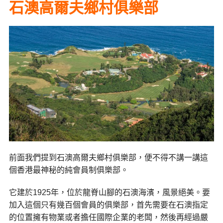
石澳高爾夫鄉村俱樂部
前面我們提到石澳高爾夫鄉村俱樂部，便不得不講一講這
個香港最神秘的純會員制俱樂部。
它建於1925年，位於龍脊山腳的石澳海濱，風景絕美。要
加入這個只有幾百個會員的俱樂部，首先需要在石澳指定
的位置擁有物業或者擔任國際企業的老闆，然後再經過嚴