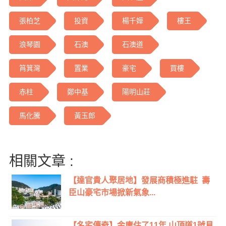
張柏芝
投資
楊千嬅
樓王
浪琴園
石澳
石澳道
筲箕灣
置業
豪宅
買樓
赤柱
鄭中基
陽明山莊
馬化騰
黃玉郎
相關文章 :
【達官貴人聚居地】發展商積極進駐 壽
臣山豪宅市場掀新氣象...
【名宅傳奇】金庸住了11年 山頂道1號見