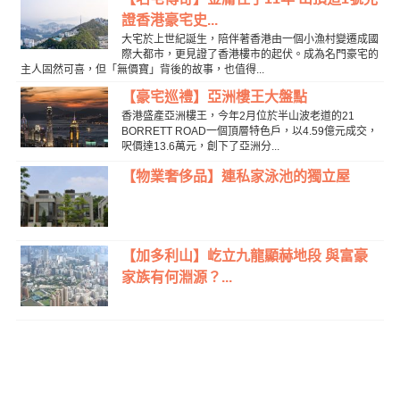
證香港豪宅史...
大宅於上世紀誕生，陪伴著香港由一個小漁村變遷成國
際大都市，更見證了香港樓市的起伏。成為名門豪宅的
主人固然可喜，但「無價寶」背後的故事，也值得...
【豪宅巡禮】亞洲樓王大盤點
香港盛產亞洲樓王，今年2月位於半山波老道的21
BORRETT ROAD一個頂層特色戶，以4.59億元成交，
呎價達13.6萬元，創下了亞洲分...
【物業奢侈品】連私家泳池的獨立屋
【加多利山】屹立九龍顯赫地段 與富豪
家族有何淵源？...