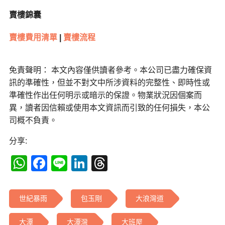
賣樓錦囊
賣樓費用清單
|
賣樓流程
免責聲明： 本文內容僅供讀者參考。本公司已盡力確保資
訊的準確性，但並不對文中所涉資料的完整性、即時性或
準確性作出任何明示或暗示的保證。物業狀況因個案而
異，讀者因信賴或使用本文資訊而引致的任何損失，本公
司概不負責。
分享:
WhatsApp
Facebook
Line
LinkedIn
Threads
世紀暴雨
包玉剛
大浪灣道
大潭
大潭灣
大班屋