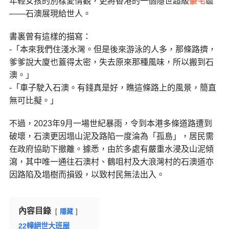
年輕女孩的別樣愛情觀，更將香港的一個隱世超級
豪宅
區
——石澳展現給世人。
書裏曾有這樣的描寫：
-「本來我們住淺水灣。但是後來游泳的人多，那條路擠，
爹爹說大廈也蓋得太密，失去原來那種風味，所以搬到石
澳。」
-「車子駛入石澳。有錢真是好，瞧這條路上的風景，簡直
無可比擬。」
不過，2023年9月一場世紀暴雨，令到本港多條道路遭到
破壞，石澳更因塌山泥及路陷一度淪為「孤島」，居民需
在政府協助下撤離。據悉，由於多處有嚴重水浸及山泥傾
瀉，其中唯一通往石澳村、鶴咀村及大浪灣村的石澳道亦
因路陷及塌樹而損毀，以致村民無法出入。
內容目錄
隱藏
22幢絕世大班屋