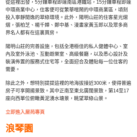
從這裡出發，5分鐘車程即達南區港鐵站，15分鐘車程即達
中環商業中心，住客便可從繁華喧鬧的中環商業區，頃刻
投入寧靜閒逸的翠綠環境。此外，陽明山莊的住客星光熠
熠，張柏芝、楊千嬅、鄭中基、漫畫家黃玉郎以及眾多商
界名人都有在這裏買房。
陽明山莊的完善設施，包括全港極佳的私人健體中心、室
內及室外泳池、互動遊樂室、高級餐廳，以及悉心設計及
裝潢佈置的服務式住宅等，全面迎合及體貼每一位住客的
需要。
除此之外，想特別提提這裡的地海拔接近300米，使得普遍
房子可享開揚景致。其中正南至東北廣闊景致，第14至17
座向西單位俯瞰黃泥湧水塘景，眺望翠綠山景。
立即進入屋苑專頁
浪琴園