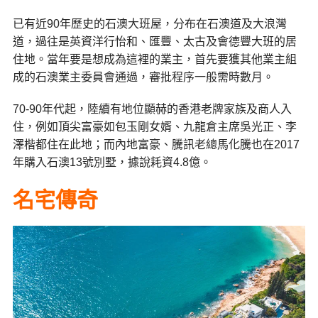
已有近90年歷史的石澳大班屋，分布在石澳道及大浪灣
道，過往是英資洋行怡和、匯豐、太古及會德豐大班的居
住地。當年要是想成為這裡的業主，首先要獲其他業主組
成的石澳業主委員會通過，審批程序一般需時數月。
70-90年代起，陸續有地位顯赫的香港老牌家族及商人入
住，例如頂尖富豪如包玉剛女婿、九龍倉主席吳光正、李
澤楷都住在此地；而內地富豪、騰訊老總馬化騰也在2017
年購入石澳13號別墅，據說耗資4.8億。
名宅傳奇