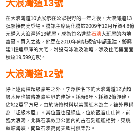
大浪灣道13號
在大浪灣道10號展示在公眾視野的一年之後，大浪灣道13
號緊接閃亮登場。騰訊主席馬化騰於2009年12月斥資4.8億
元購入大浪灣道13號屋，成為首名進駐
石澳
大班屋的內地
富豪。買入之後，他更在2010年向城規會申請重建，擬興
建1幢連車庫的大宅，附設有泳池及池塘，涉及住宅樓面面
積達19,599方呎。
大浪灣道12號
除上述兩棟超級豪宅之外，李澤楷名下的大浪灣道12號超
級木屋也被傳為豪宅界的佳話。耗時8年、耗資2億興建，
佔地2萬平方尺，由於裝修材料以美國紅木為主，被外界稱
為「超級木屋」。其位置也是絕佳，位於觀音山山崗，前
臨大浪灣，北與石澳效野公園內的古石刻遙遙相對，東眺
藍塘海峽，南望石澳高爾夫鄉村俱樂部。