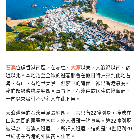
石澳
位處香港南區，在赤柱、
大潭
以東，大浪灣以南、鶴
咀以北。本地乃至全球的遊客都會在假日特意來到此地看
海、看山、看絕世美景，但繁華的背面，卻是香港最為神
秘的超級傳統豪宅區。事實上，石澳由於居住環境寧靜，
一向以來吸引不少名人在此卜居。
大浪灣畔的石澳半島豪宅區，一共只有22幢別墅，掩映在
山海之間的蔥翠林木中，外人很難一睹真容。這22幢別墅
被稱為「石澳大班屋」，所謂大班屋，指的是19世紀到20
世紀初在香港的外國商人住宅。