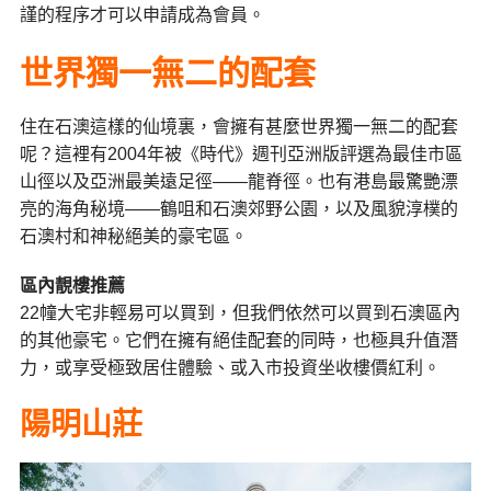
謹的程序才可以申請成為會員。
世界獨一無二的配套
住在石澳這樣的仙境裏，會擁有甚麼世界獨一無二的配套
呢？這裡有2004年被《時代》週刊亞洲版評選為最佳市區
山徑以及亞洲最美遠足徑——龍脊徑。也有港島最驚艷漂
亮的海角秘境——鶴咀和石澳郊野公園，以及風貌淳樸的
石澳村和神秘絕美的豪宅區。
區內靚樓推薦
22幢大宅非輕易可以買到，但我們依然可以買到石澳區內
的其他豪宅。它們在擁有絕佳配套的同時，也極具升值潛
力，或享受極致居住體驗、或入市投資坐收樓價紅利。
陽明山莊