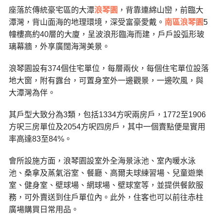
座落於傳統豪宅區的大潭
浪琴園
，背靠連綿山巒，前臨大
潭灣，背山面海的地理環境，深受富豪愛戴。
南區浪琴園
5
幢樓高約40層的大廈，呈波浪形臨海而建，戶戶設弧形玻
璃幕牆，外享廣闊海灣美景。
浪琴園設有374個住宅單位，每層兩伙，每個住宅單位設落
地大窗，附有露台，可置身室外一邊觀景，一邊吹風，與
大潭灣為伴。
其戶型大致分為3類，包括1334方呎兩房戶，1772至1906
方呎三房單位及2054方呎四房戶，其中一個賣點便是實用
率高達83至84%。
會所設施方面，浪琴園設室外全海景泳池、室內暖水泳
池、桑拿及蒸氣浴室、餐廳、高爾夫球練習場、兒童遊樂
室、健身室、壁球場、網球場、壁球室等，並提供餐飲服
務，可外賣送到住戶單位內。此外，住客也可以前往赤柱
廣場購買日常用品。