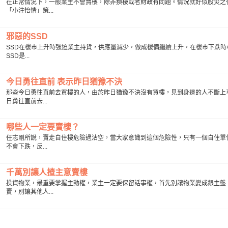
在正常情況下，一般業主不會賣樓，除非換樓或者財政有問題。情況就好似股災之
「小注怡情」策...
邪惡的SSD
SSD在樓市上升時強迫業主持貨，供應量減少，做成樓價繼續上升，在樓市下跌時
SSD是...
今日勇往直前 表示昨日猶豫不決
那些今日勇往直前去買樓的人，由於昨日猶豫不決沒有買樓，見到身邊的人不斷上
日勇往直前去...
哪些人一定要賣樓？
任志剛所說，賣走自住樓危險過沽空，當大家意識到這個危險性，只有一個自住單
不會下跌，反...
千萬別讓人揸主意賣樓
投資物業，最重要掌握主動權，業主一定要保留話事權，首先別讓物業變成銀主盤
賣，別讓其他人...