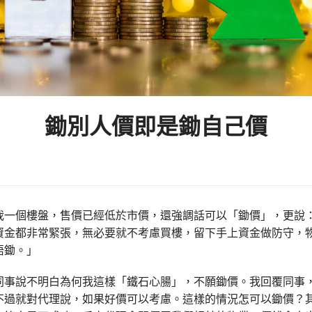
鋤別人價即是鋤自己價
我一個樓盤，售價已經低於市價，還強調話可以「鋤價」，更說
資金都非常緊張，無必要就不考慮買樓，留下手上資金做防守，
唔鋤。」
同事說不明白為何我這樣「鐵石心腸」，不願鋤價。我回覆同事
不過就對代理說，如果好價可以考慮。這樣的情況怎可以鋤價？