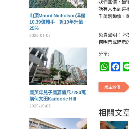
我們鋤價，最後
話有人出到這
山頂Mount Nicholson洋房
千萬別鋤價，
10.39億轉手 近10年升值
25%
免責聲明： 
2026-01-07
何明示或暗示
分享:
Wha
F
業主減價
唐英年兒子唐嘉盛斥7280萬
購何文田Kadoorie Hill
2025-10-07
相關文章