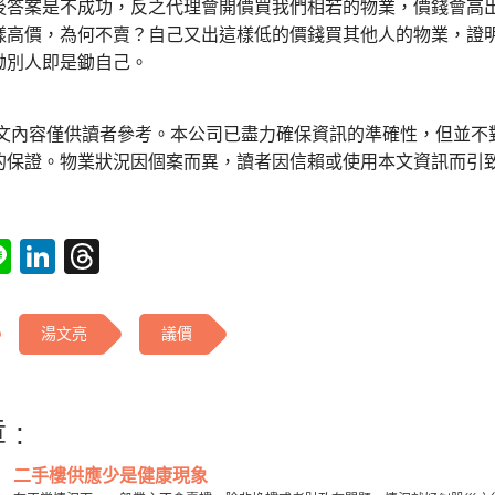
答案是不成功，反之代理會開價買我們相若的物業，價錢會高出我
樣高價，為何不賣？自己又出這樣低的價錢買其他人的物業，證
鋤別人即是鋤自己。
本文內容僅供讀者參考。本公司已盡力確保資訊的準確性，但並不
的保證。物業狀況因個案而異，讀者因信賴或使用本文資訊而引
tsApp
acebook
Line
LinkedIn
Threads
湯文亮
議價
 :
二手樓供應少是健康現象