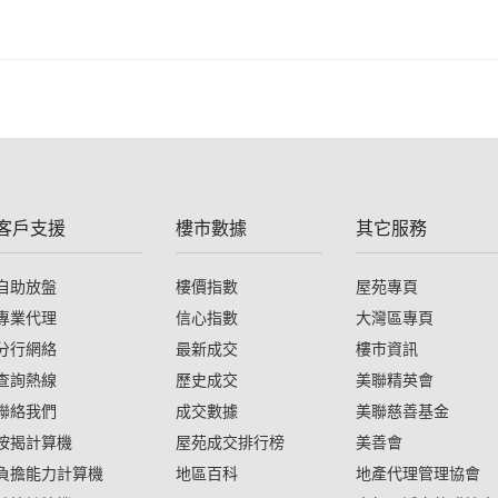
客戶支援
樓市數據
其它服務
自助放盤
樓價指數
屋苑專頁
專業代理
信心指數
大灣區專頁
分行網絡
最新成交
樓市資訊
查詢熱線
歷史成交
美聯精英會
聯絡我們
成交數據
美聯慈善基金
按揭計算機
屋苑成交排行榜
美善會
負擔能力計算機
地區百科
地產代理管理協會