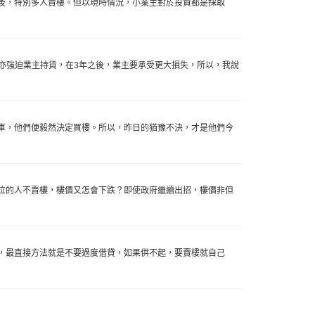
後，特別多人賣樓。但以現時情況，小業主對於投資都是採取
亦強迫業主持貨，在3年之後，業主要承受更大損失，所以，我說
車，他們便毅然決定買樓。所以，昨日的猶豫不決，才是他們今
位的人不賣樓，樓價又怎會下跌？即使政府繼續出招，樓價非但
，最直接方法就是不要過度借貸，如果供不起，要賣樓就自己