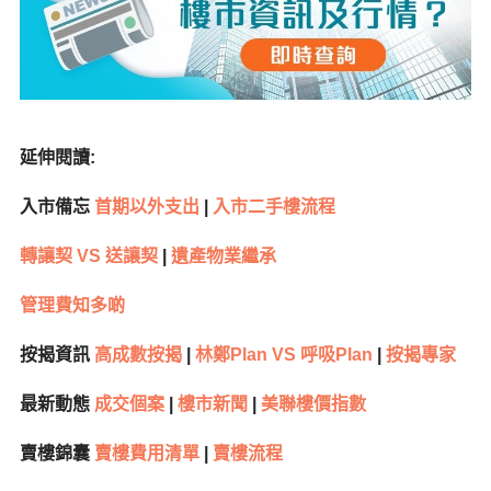
延伸閱讀:
入市備忘
首期以外支出
|
入市二手樓流程
轉讓契 VS 送讓契
|
遺產物業繼承
管理費知多啲
按揭資訊
高成數按揭
|
林鄭Plan VS 呼吸Plan
|
按揭專家
最新動態
成交個案
|
樓市新聞
|
美聯樓價指數
賣樓錦囊
賣樓費用清單
|
賣樓流程