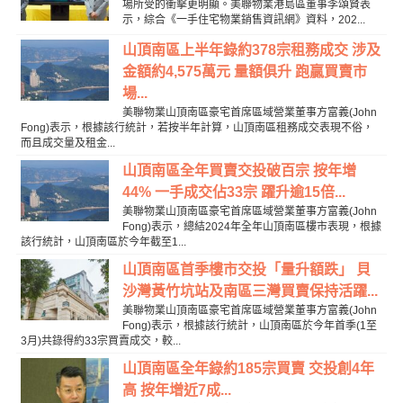
場所受的衝擊更明顯。美聯物業港島區董事李頌賢表
示，綜合《一手住宅物業銷售資訊網》資料，202...
山頂南區上半年錄約378宗租務成交 涉及
金額約4,575萬元 量額俱升 跑贏買賣市
場...
美聯物業山頂南區豪宅首席區域營業董事方富義(John
Fong)表示，根據該行統計，若按半年計算，山頂南區租務成交表現不俗，
而且成交量及租金...
山頂南區全年買賣交投破百宗 按年增
44% 一手成交佔33宗 躍升逾15倍...
美聯物業山頂南區豪宅首席區域營業董事方富義(John
Fong)表示，總結2024年全年山頂南區樓市表現，根據
該行統計，山頂南區於今年截至1...
山頂南區首季樓市交投「量升額跌」 貝
沙灣黃竹坑站及南區三灣買賣保持活躍...
美聯物業山頂南區豪宅首席區域營業董事方富義(John
Fong)表示，根據該行統計，山頂南區於今年首季(1至
3月)共錄得約33宗買賣成交，較...
山頂南區全年錄約185宗買賣 交投創4年
高 按年增近7成...