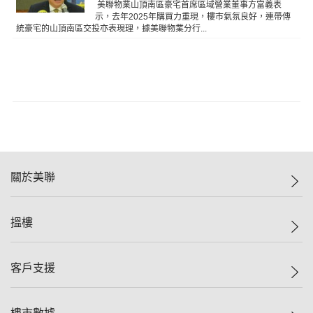
美聯物業山頂南區豪宅首席區域營業董事方富義表
示，去年2025年購買力重現，樓市氣氛良好，連帶傳
統豪宅的山頂南區交投亦表現理，據美聯物業分行...
關於美聯
美聯集團
搵樓
投資者關係
集團動態
一手新盤
客戶支援
人才招募
二手盤
網站地圖
上車
自助放盤