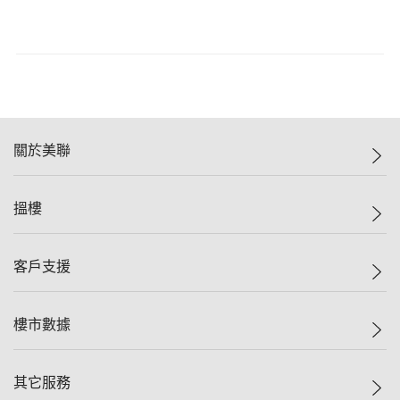
關於美聯
美聯集團
搵樓
投資者關係
集團動態
一手新盤
客戶支援
人才招募
二手盤
網站地圖
上車
自助放盤
樓市數據
減價
專業代理
低水
分行網絡
樓價指數
其它服務
美聯豪宅
查詢熱線