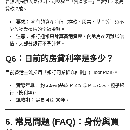
若無法提供入息證明，可透過**「資產水平」**審批，最高
貸款
7成
。
要求：
擁有的資產淨值（存款、股票、基金等）須不
少於物業樓價的全數金額。
注意：
銀行通常
只計算香港資產
，內地房產因難以估
值，大部分銀行不予計算。
Q6：目前的房貸利率是多少？
目前香港主流採用「銀行同業拆息計劃」(Hibor Plan)。
實際年息：
約
3.5%
(基於 P-2% 或 P-1.75%，視乎銀
行 P按利率)。
還款期：
最長可達
30年
。
6. 常見問題 (FAQ)：身份與買