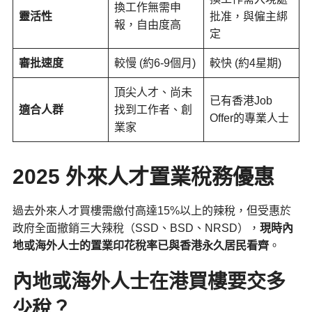
換工作無需申
靈活性
批准，與僱主綁
報，自由度高
定
審批速度
較慢 (約6-9個月)
較快 (約4星期)
頂尖人才、尚未
已有香港Job
適合人群
找到工作者、創
Offer的專業人士
業家
2025 外來人才置業稅務優惠
過去外來人才買樓需繳付高達15%以上的辣稅，但受惠於
政府全面撤銷三大辣稅（SSD、BSD、NRSD），
現時內
地或海外人士的置業印花稅率已與香港永久居民看齊
。
內地或海外人士在港買樓要交多
少稅？