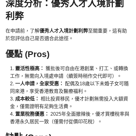
深度分析：優秀人才入境計劃
利弊
在申請前，了解
優秀人才入境計劃利弊
至關重要，這有助
於您評估自己是否適合此途徑。
優點 (Pros)
靈活性極高：
獲批後可自由在港創業、打工、或轉換
工作，無需向入境處申請（續簽時稍作交代即可）。
一人申請，全家受惠：
配偶及18歲以下未婚子女可隨
同來港，享受香港教育及醫療福利。
成本較低：
相比投資移民，優才計劃無需投入大額資
金，僅需證明有足夠生活費。
置業稅務優惠：
2025年全面撤辣後，優才買樓稅率與
香港永久居民一致（僅需付從價印花稅）。