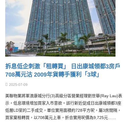
拆息低企刺激「租轉買」 日出康城領都3房戶
708萬元沽 2009年貨轉手獲利「3球」
2025-07-09
美聯物業將軍澳康城分行(3)高級分區營業經理劉世華(Ray Lau)表
示，低息環境增加買家入市意欲。該行新近促成日出康城領都3座
低層LD室的二手成交，單位實用面積約728平方呎，屬3房間隔，
買家棄租轉買，以708萬元上車，折合實用呎價為9,725元……