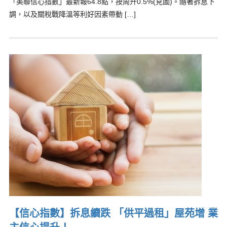
「美聯信心指數」最新報64.8點，按周升0.5%(見圖)。隨著拆息下
調，以及關稅戰降溫等利好因素帶動 […]
【信心指數】拆息續跌 「供平過租」屋苑增 業