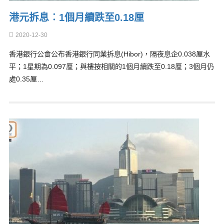
港元拆息︰1個月續跌至0.18厘
2020-12-30
香港銀行公會公布香港銀行同業拆息(Hibor)，隔夜息企0.038厘水
平；1星期為0.097厘；與樓按相關的1個月續跌至0.18厘；3個月仍
處0.35厘…