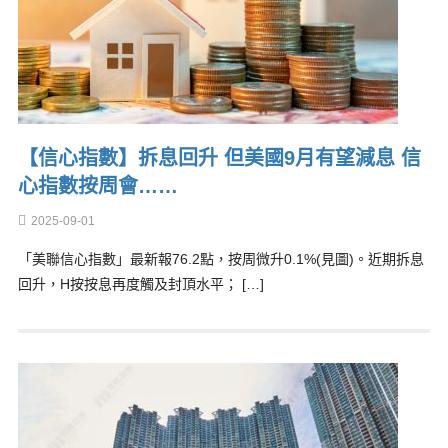
【信心指數】拆息回升 但美國9月有望減息 信
心指數按周會……
2025-09-01
「美聯信心指數」最新報76.2點，按周微升0.1%(見圖)。近期拆息
回升，H按按息再度觸及封頂水平； […]