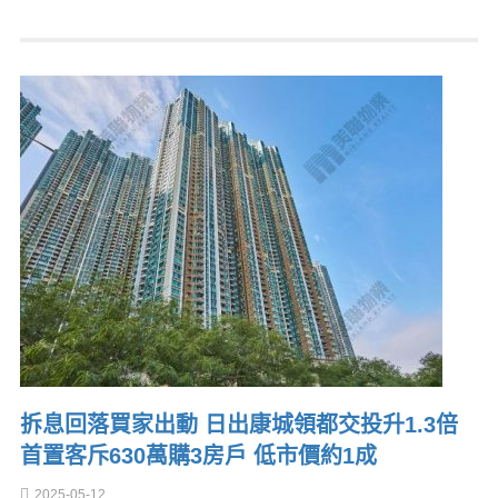
拆息回落買家出動 日出康城領都交投升1.3倍
首置客斥630萬購3房戶 低市價約1成
2025-05-12