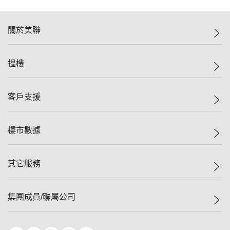
關於美聯
美聯集團
搵樓
投資者關係
集團動態
一手新盤
客戶支援
人才招募
二手盤
網站地圖
上車
自助放盤
樓市數據
減價
專業代理
低水
分行網絡
樓價指數
其它服務
美聯豪宅
查詢熱線
信心指數
獨家樓盤
聯絡我們
最新成交
屋苑專頁
租盤
集團成員/聯屬公司
按揭計算機
歷史成交
大灣區專頁
居屋專頁
負擔能力計算機
成交數據
樓市資訊
買賣流程
美聯物業
轉按計算機