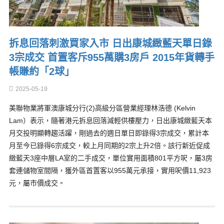
拆息回落刺激買家入市 日出康城緻藍天單日錄
3宗成交 首置客斥955萬購3房戶 2015年貨轉手
帳賺約「2球」
2025-05-19
美聯物業將軍澳康城分行(2)高級分區營業經理林浩德 (Kelvin
Lam）表示，隨著港元拆息回落減輕供樓壓力，日出康城緻藍天本
月交投明顯轉趨活躍，剛過去的週日單日即錄得3宗成交，累計本
月至今已錄得6宗成交，較上月同期的2宗上升2倍。該行新近促成
緻藍天3座中層LA室的二手成交，單位實用面積801平方呎，屬3房
套連儲物室間隔，獲外區首置客以955萬元承接，實用呎價11,923
元，屬市價成交。