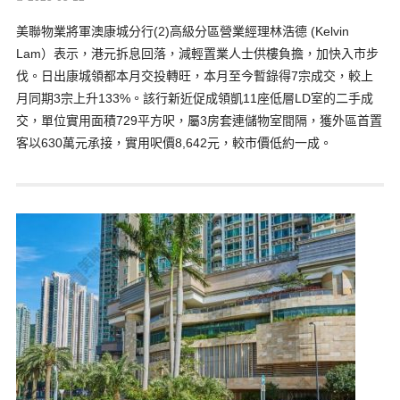
美聯物業將軍澳康城分行(2)高級分區營業經理林浩德 (Kelvin
Lam）表示，港元拆息回落，減輕置業人士供樓負擔，加快入市步
伐。日出康城領都本月交投轉旺，本月至今暫錄得7宗成交，較上
月同期3宗上升133%。該行新近促成領凱11座低層LD室的二手成
交，單位實用面積729平方呎，屬3房套連儲物室間隔，獲外區首置
客以630萬元承接，實用呎價8,642元，較市價低約一成。