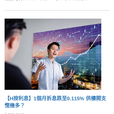
【H按利息】1個月拆息跌至0.115% 供樓開支
慳幾多？