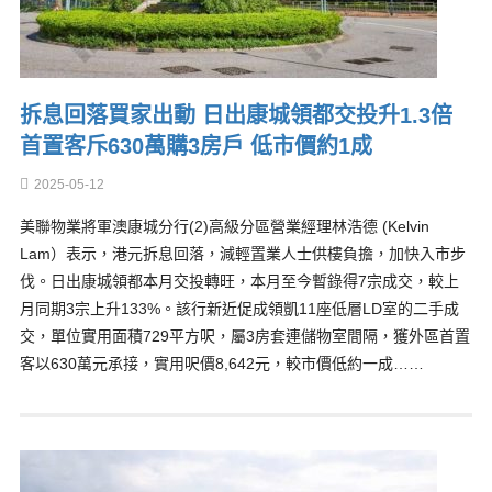
拆息回落買家出動 日出康城領都交投升1.3倍
首置客斥630萬購3房戶 低市價約1成
2025-05-12
美聯物業將軍澳康城分行(2)高級分區營業經理林浩德 (Kelvin
Lam）表示，港元拆息回落，減輕置業人士供樓負擔，加快入市步
伐。日出康城領都本月交投轉旺，本月至今暫錄得7宗成交，較上
月同期3宗上升133%。該行新近促成領凱11座低層LD室的二手成
交，單位實用面積729平方呎，屬3房套連儲物室間隔，獲外區首置
客以630萬元承接，實用呎價8,642元，較市價低約一成……