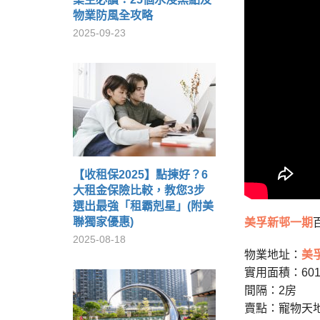
物業防風全攻略
2025-09-23
【收租保2025】點揀好？6
大租金保險比較，教您3步
選出最強「租霸剋星」(附美
聯獨家優惠)
美孚新邨一期
2025-08-18
物業地址：
美
實用面積：60
間隔：2房
賣點：寵物天