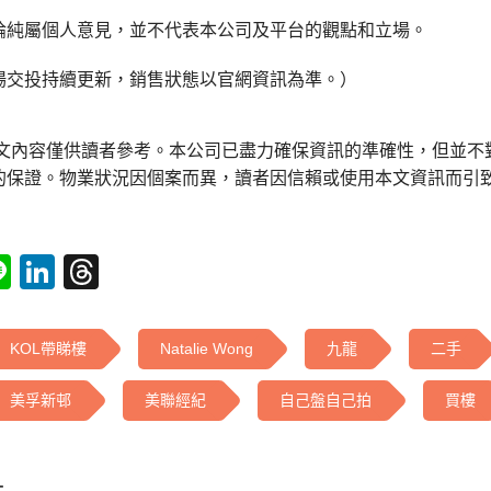
論純屬個人意見，並不代表本公司及平台的觀點和立場。
場交投持續更新，銷售狀態以官網資訊為準。）
本文內容僅供讀者參考。本公司已盡力確保資訊的準確性，但並不
的保證。物業狀況因個案而異，讀者因信賴或使用本文資訊而引
tsApp
acebook
Line
LinkedIn
Threads
KOL帶睇樓
Natalie Wong
九龍
二手
美孚新邨
美聯經紀
自己盤自己拍
買樓