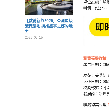
單位設施：泳
叫價：(售) $818
【啟德新盤2025】亞洲星級
渡假勝地 擁抱盛事之都的魅
力
2025-05-15
瀏覽筍盤詳情
廣告日期：29/6
屋苑：美孚新邨 
入伙日期：09/10/
校網/校區：小學:
發展商：新世
聯絡物業代理