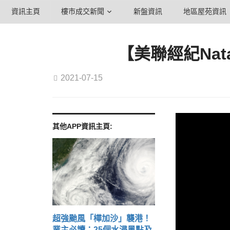
資訊主頁
樓市成交新聞
新盤資訊
地區屋苑資訊
【美聯經紀Nat
2021-07-15
其他APP資訊主頁:
超強颱風「樺加沙」襲港！
業主必讀：25個水浸黑點及