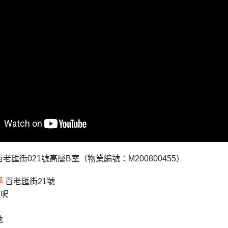
百老匯街021號高層B室（物業編號：M200800455）
孚
百老匯街21號
1呎
地