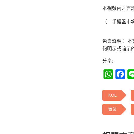
本視頻內之言
（二手樓盤巿
免責聲明： 
何明示或暗示
分享:
Wha
F
KOL
置業