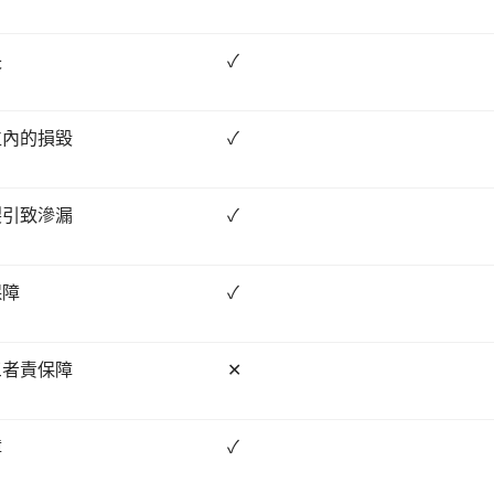
失
✓
位內的損毀
✓
裂引致滲漏
✓
保障
✓
三者責保障
✕
障
✓