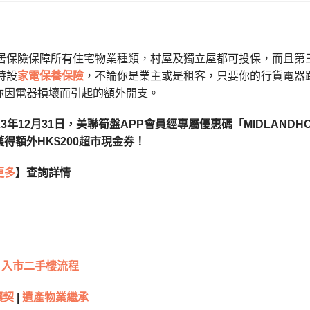
ee家居保險保障所有住宅物業種類，村屋及獨立屋都可投保，而且第三
更特設
家電保養保險
，不論你是業主或是租客，只要你的行貨電器距
你因電器損壞而引起的額外開支。
3年12月31日，美聯筍盤APP會員經專屬優惠碼「MIDLANDH
得額外HK$200超市現金券！
更多
】查詢詳情
入市二手樓流程
讓契
|
遺產物業繼承