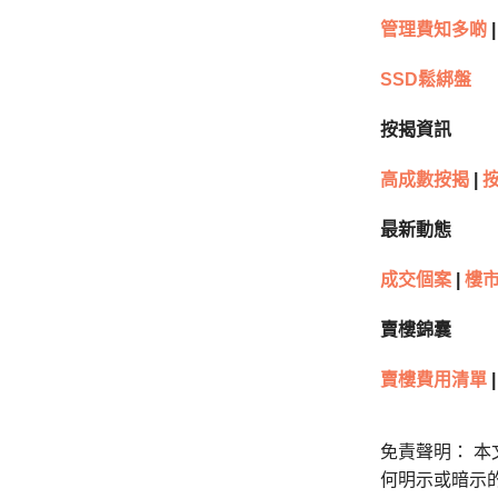
管理費知多啲
|
SSD鬆綁盤
按揭資訊
高成數按揭
|
按
最新動態
成交個案
|
樓市
賣樓錦囊
賣樓費用清單
|
免責聲明： 
何明示或暗示