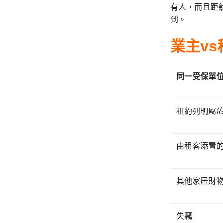
有人，而且距離
到。
業主
vs
同一受保單
租約列明屬
由租客添置
其他家居財
失竊