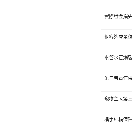
實際租金損
租客造成單
水管水管爆
第三者責任
寵物主人第
樓宇結構保