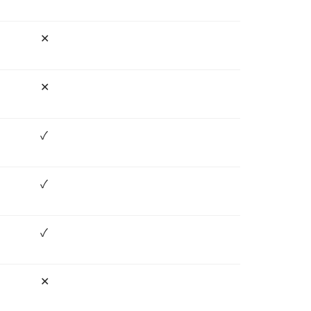
✕
✕
✓
✓
✓
✕