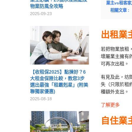
業主vs租客
物業防風全攻略
相關文章 :
2025-09-23
出租業
若把物業放租
壞屬業主擁有
可再次出租。
【收租保2025】點揀好？6
有見及此，坊
大租金保險比較，教您3步
失（只限於租約
選出最強「租霸剋星」(附美
聯獨家優惠)
種額外支出。
2025-08-18
了解更多
自住業