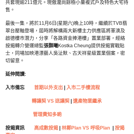
共套現逾211億元。現傲瀧尚餘極小量複式戶及特色大宅待
售。
最後一集，將於11月6日(星期六)晚上10時，繼續於TVB翡
翠台壓軸登場，屆時將解構兩大新樓主力供應區將軍澳及
啟德樓巿潛力，分享「各路資金捧港樓」置業部署，經絡
按揭轉介營運總監
張顥曦
Kostka Cheung提供按揭實戰貼
士，同場加映港漂藝人吳沚默、古天祥星級置業個案，密
切留意。
延伸閱讀:
入市備忘
首期以外支出
|
入市二手樓流程
轉讓契 VS 送讓契
|
遺產物業繼承
管理費知多啲
按揭資訊
高成數按揭
|
林鄭Plan VS 呼吸Plan
|
按揭