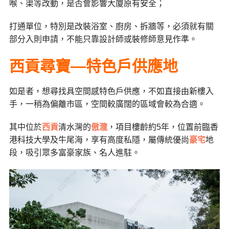
喉、渠等改動，是否會影響大廈原有安全；
打通單位，特別是改裝浴室、廚房、拆牆等，必須就有關
部分入則申請，不能只靠設計師或裝修師意見作準。
西貢尋寶—特色戶供應地
如是者，想尋找具空間感特色戶供應，不如直接由新樓入
手，一稍為偏離市區，空間較廣闊的區域會較為合適。
其中位於
西貢
清水灣的
傲瀧
，項目樓齡約5年，位置前臨香
港科技大學及牛尾海，享有高度私隱，屬傳統優尚
豪宅
地
段，吸引眾多富豪家族、名人進駐。