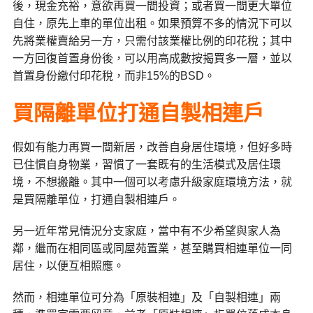
後，現金充裕，意欲再買一間投資；或者買一間更大單位
自住，原先上車的單位出租。如果預算不多的情況下可以
先將業權賣給另一方，只需付該業權比例的印花稅；其中
一方回復首置身份後，可以用高成數按揭買多一層，並以
首置身份繳付印花稅，而非15%的BSD。
買隔離單位打通自製相連戶
假如有能力再買一間新居，改善自身居住環境，但好多時
已住慣自身物業，習慣了一套既有的生活模式及居住環
境，不想搬離。其中一個可以考慮升級家庭環境方法，就
是買隔離單位，打通自製相連戶。
另一近年常見情況分支家庭，當中有不少希望與家人為
鄰，繼而在相同區或同屋苑置業，甚至購買相連單位一同
居住，以便互相照應。
然而，相連單位可分為「原裝相連」及「自製相連」兩