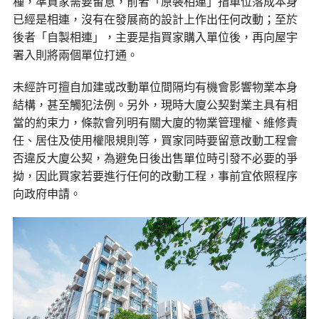
種，準買家需要留意，前者「原裝相連」指單位落成本身
已經是相連，沒有在發展商的設計上作出任何改動；至於
後者「自製相連」，主要是指買家購入單位後，再向屋宇
署入則將兩個單位打通。
未經許可擅自加建或改動單位間隔均有機會影響物業本身
結構，甚至觸犯法例。另外，現時大廈公契對業主具有相
當的約束力，條款會列明有關大廈的物業管理權、維修責
任、居住及使用權限規則等，買家同時要留意改動工程會
否違反大廈公契，為避免日後出售單位時引發不必要的爭
拗，因此買家若要進行任何的改動工程，事前宜依照程序
向政府申請。