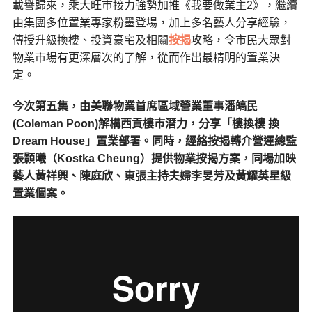
載譽歸來，乘大旺巿接力強勢加推《我要做業主2》，繼續
由集團多位置業專家粉墨登場，加上多名藝人分享經驗，
傳授升級換樓、投資豪宅及相關
按揭
攻略，令市民大眾對
物業市場有更深層次的了解，從而作出最精明的置業決
定。
今次第五集，由美聯物業首席區域營業董事潘皜民
(Coleman Poon)解構西貢樓巿潛力，分享「樓換樓 換
Dream House」置業部署。同時，經絡按揭轉介營運總監
張顥曦（Kostka Cheung）提供物業按揭方案，同場加映
藝人黃祥興、陳庭欣、東張主持夫婦李旻芳及黃耀英星級
置業個案。