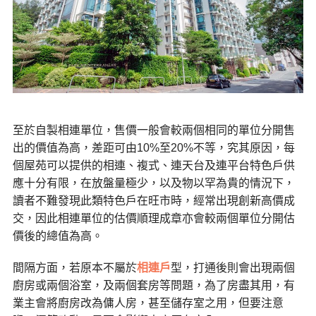
至於自製相連單位，售價一般會較兩個相同的單位分開售
出的價值為高，差距可由10%至20%不等，究其原因，每
個屋苑可以提供的相連、複式、連天台及連平台特色戶供
應十分有限，在放盤量極少，以及物以罕為貴的情況下，
讀者不難發現此類特色戶在旺市時，經常出現創新高價成
交，因此相連單位的估價順理成章亦會較兩個單位分開估
價後的總值為高。
間隔方面，若原本不屬於
相連戶
型，打通後則會出現兩個
廚房或兩個浴室，及兩個套房等問題，為了房盡其用，有
業主會將廚房改為傭人房，甚至儲存室之用，但要注意