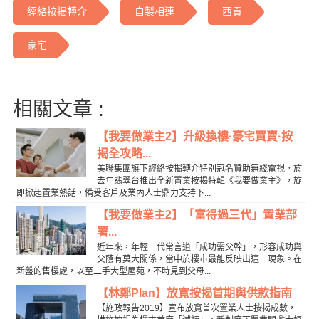
經絡按揭轉介
自製相連
西貢
豪宅
相關文章 :
【我要做業主2】升級換樓·豪宅買賣·按
揭全攻略...
美聯集團旗下經絡按揭轉介特別冠名贊助無綫電視，於
去年翡翠台推出全新置業按揭特輯《我要做業主》，旋
即掀起置業熱話，備受客戶及業內人士鼎力支持下...
【我要做業主2】「富得過三代」置業部
署...
近年來，年輕一代常言道「成功需父幹」，形容成功與
父蔭有莫大關係，當中於樓市最能反映出這一現象。在
新盤的售樓處，以至二手大型屋苑，不時見到父母...
【林鄭Plan】放寬按揭首期與供款指南
【施政報告2019】宣布放寬首次置業人士按揭成數，