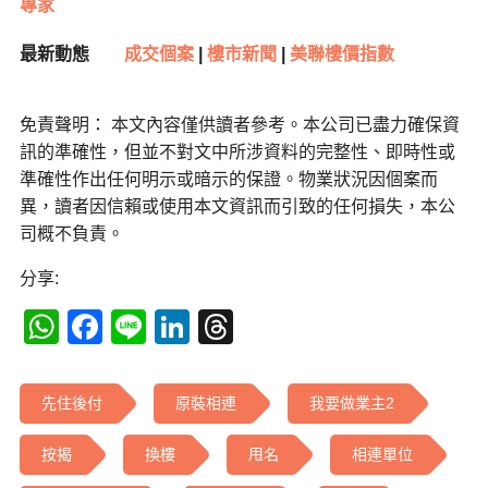
專家
最新動態
成交個案
|
樓市新聞
|
美聯樓價指數
免責聲明： 本文內容僅供讀者參考。本公司已盡力確保資
訊的準確性，但並不對文中所涉資料的完整性、即時性或
準確性作出任何明示或暗示的保證。物業狀況因個案而
異，讀者因信賴或使用本文資訊而引致的任何損失，本公
司概不負責。
分享:
WhatsApp
Facebook
Line
LinkedIn
Threads
先住後付
原裝相連
我要做業主2
按揭
換樓
甩名
相連單位