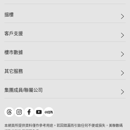
美聯集團
搵樓
投資者關係
集團動態
一手新盤
客戶支援
人才招募
二手盤
網站地圖
上車
自助放盤
樓市數據
減價
專業代理
低水
分行網絡
樓價指數
其它服務
美聯豪宅
查詢熱線
信心指數
獨家樓盤
聯絡我們
最新成交
屋苑專頁
租盤
集團成員/聯屬公司
按揭計算機
歷史成交
大灣區專頁
居屋專頁
負擔能力計算機
成交數據
樓市資訊
買賣流程
美聯物業
轉按計算機
屋苑成交排行榜
美聯精英會
鋑聯控股
*
繳款方式
地區百科
美聯慈善基金
美聯工商舖
*
本網頁所提供資料僅作參考用途。若因錯漏而引致任何不便或損失，美聯數碼
美善會