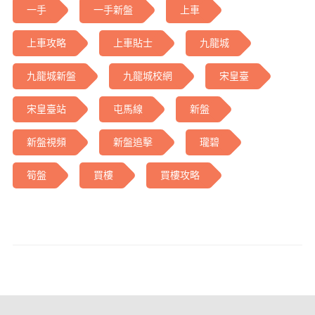
一手
一手新盤
上車
上車攻略
上車貼士
九龍城
九龍城新盤
九龍城校網
宋皇臺
宋皇臺站
屯馬線
新盤
新盤視頻
新盤追擊
瓏碧
筍盤
買樓
買樓攻略