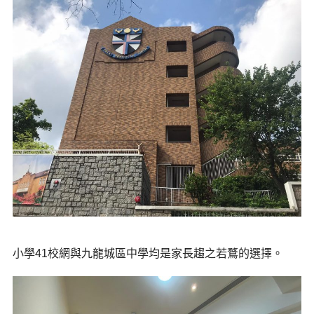
小學41校網與九龍城區中學均是家長趨之若鶩的選擇。