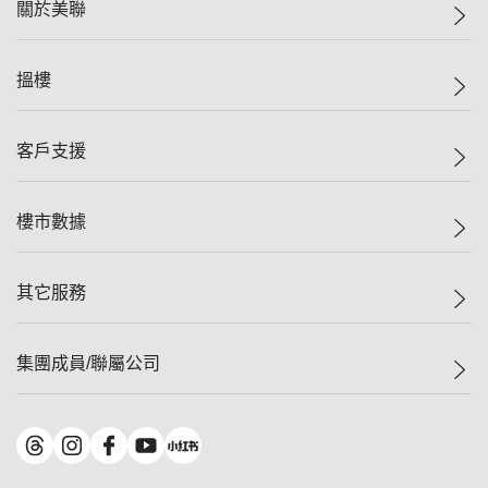
關於美聯
美聯集團
搵樓
投資者關係
集團動態
一手新盤
客戶支援
人才招募
二手盤
網站地圖
上車
自助放盤
樓市數據
減價
專業代理
低水
分行網絡
樓價指數
其它服務
美聯豪宅
查詢熱線
信心指數
獨家樓盤
聯絡我們
最新成交
屋苑專頁
租盤
集團成員/聯屬公司
按揭計算機
歷史成交
大灣區專頁
居屋專頁
負擔能力計算機
成交數據
樓市資訊
買賣流程
美聯物業
轉按計算機
屋苑成交排行榜
美聯精英會
鋑聯控股
*
繳款方式
地區百科
美聯慈善基金