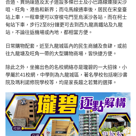
合道、賈炳達道及太子道設多條巴士及小巴路線連接尖沙
咀、旺角、港島和新界；而屯馬線通車後，居民在宋皇臺
站上車，一程車便可以穿梭屯門至烏溪沙各站，而在柯士
甸站下車，步行2至8分鐘更可去到西九龍高鐵站及九龍
站，不論往返機場或內地，都相當方便。
日常購物配套，近至九龍城區內的民生商舖及食肆，或前
往九龍塘及旺角一帶的大型購物商場，皆快捷方便。
除此之外，坐擁出色的名校網絡亦是瓏碧的一大招徠，小
學屬於41校網，中學則為九龍城區，著名學校包括喇沙書
院及瑪利諾修院學校等，均是家長趨之若鶩的選擇。