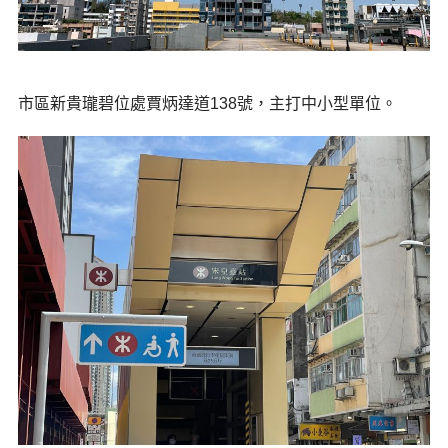
市區新貴瓏碧位處賈炳達道138號，主打中小型單位。