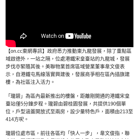
【on.cc東網專訊】政府悉力推動東九龍發展，除了重點區
域啟德外，一站之隔，位處港鐵宋皇臺站的九龍城，發展
步伐亦緊隨其後。美聯物業首席區域營業董事韋文俊表
示，自港鐵屯馬線落實興建後，發展商爭相在區內插旗建
樓，為社區注入活力。
「瓏碧」為區內最新推出的樓盤，距離剛開通的港鐵宋皇
臺站僅5分鐘步程。瓏碧由碧桂園發展，共提供190個單
位，戶型涵蓋開放式至兩房，設少量特色戶，面積由213至
414方呎。
瓏碧位處市區，前往各區均「快人一步」，韋文俊指，聯