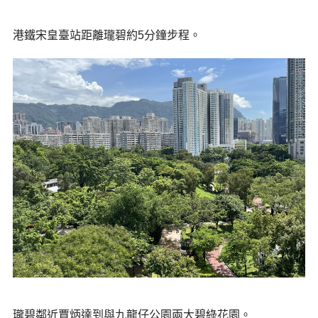
港鐵宋皇臺站距離瓏碧約5分鐘步程。
瓏碧鄰近賈炳達到與九龍仔公園兩大碧綠花園。