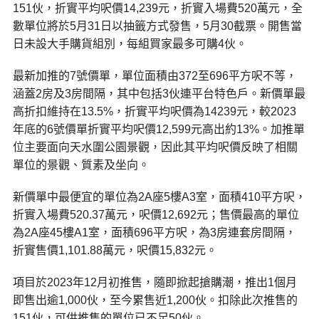
151伙，折實平均呎價14,239元，折實入場費520萬元，全
數單位將於5月31日以抽籤方式發售，5月30截票。開售當
日未設大手購貨組別，每組買家最多可購4伙。
最新加推的7號價單，單位面積由372至696平方呎不等，
涵蓋2房及3房間隔，其中包括3伙連平台特色戶。新價單最
高折扣維持在13.5%，折實平均呎價為14239元，較2023
年底的6號價單折實平均呎價12,599元高出約13%。加推單
位主要面向天水圍公園景觀，因此其平均呎價反映了相關
單位的景觀、質素及坐向。
新價單中最便宜的單位為2A座5樓A3室，面積410平方呎，
折實入場費520.37萬元，呎價12,692元；售價最高的單位
為2A座45樓A1室，面積696平方呎，為3房連套房間隔，
折實售價1,101.88萬元，呎價15,832元。
項目於2023年12月初推售，隨即掀起搶購潮，推出1個月
即售出逾1,000伙，至今累售近1,200伙。扣除此次推售的
151伙，可供推售的單位已不足50伙。