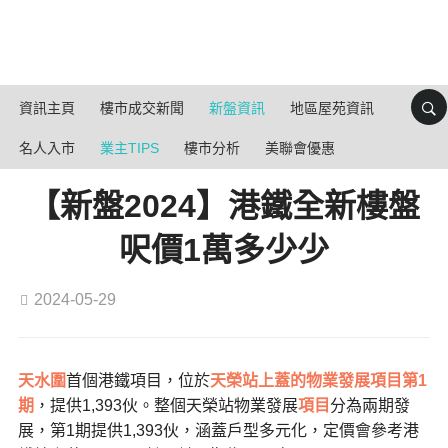
資訊主頁
樓市成交新聞
新盤資訊
地區屋苑資訊
名人入市
業主TIPS
樓市分析
美聯會優惠
【新盤2024】港鐵全新樓盤
呎價1萬多少少
2024-05-29
天水圍
首個港鐵項目，位於
天榮站上蓋的物業發展項目第1
期
，提供1,393伙。整個天榮站物業發展
項目
分為兩期發
展，第1期提供1,393伙，涵蓋戶型多元化，定價會參考港