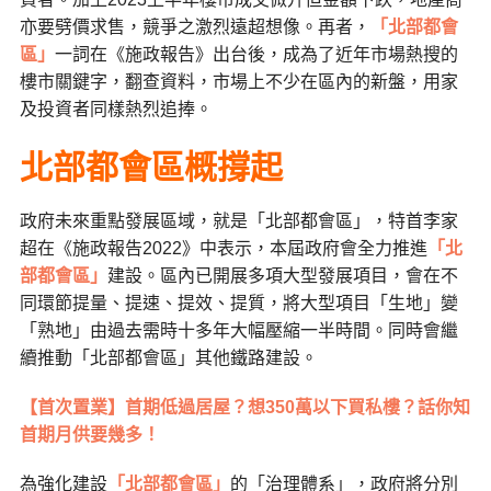
亦要劈價求售，競爭之激烈遠超想像。再者，
「北部都會
區」
一詞在《施政報告》出台後，成為了近年市場熱搜的
樓市關鍵字，翻查資料，市場上不少在區內的新盤，用家
及投資者同樣熱烈追捧。
北部都會區概撐起
政府未來重點發展區域，就是「北部都會區」，特首李家
超在《施政報告2022》中表示，本屆政府會全力推進
「北
部都會區」
建設。區內已開展多項大型發展項目，會在不
同環節提量、提速、提效、提質，將大型項目「生地」變
「熟地」由過去需時十多年大幅壓縮一半時間。同時會繼
續推動「北部都會區」其他鐵路建設。
【首次置業】首期低過居屋？想350萬以下買私樓？話你知
首期月供要幾多！
為強化建設
「北部都會區」
的「治理體系」，政府將分別