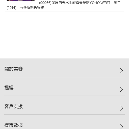
(00066)發展的天水圍輕鐵天榮站YOHO WEST，周二
(12日)上載最新銷售安排...
關於美聯
美聯集團
搵樓
投資者關係
集團動態
一手新盤
客戶支援
人才招募
二手盤
網站地圖
上車
自助放盤
樓市數據
減價