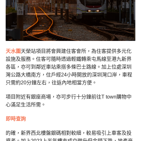
天水圍
天榮站項目將會興建住客會所，為住客提供多元化
設施及服務。住客可隨時透過輕鐵轉乘屯馬線至港九新界
各區，亦可到鄰近車站乘搭多條巴士路線。加上位處深圳
灣公路大橋南方，住戶經24小時開放的深圳灣口岸，車程
只需約20分鐘左右，往返內地相當方便。
項目附近有銀座商場，亦可步行十分鐘前往T town購物中
心滿足生活所需。
即時查詢
的確，新界西北樓盤銀碼相對較細，較易吸引上車客及投
資者。加上2023上半年樓市成交微升但金額下跌，地產商