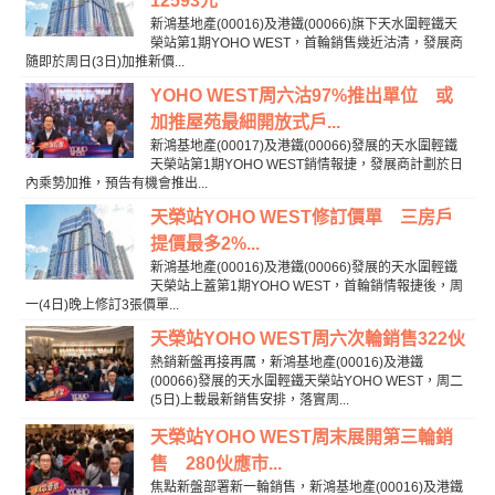
12593元
新鴻基地產(00016)及港鐵(00066)旗下天水圍輕鐵天
榮站第1期YOHO WEST，首輪銷售幾近沽清，發展商
隨即於周日(3日)加推新價...
YOHO WEST周六沽97%推出單位 或
加推屋苑最細開放式戶...
新鴻基地產(00017)及港鐵(00066)發展的天水圍輕鐵
天榮站第1期YOHO WEST銷情報捷，發展商計劃於日
內乘勢加推，預告有機會推出...
天榮站YOHO WEST修訂價單 三房戶
提價最多2%...
新鴻基地產(00016)及港鐵(00066)發展的天水圍輕鐵
天榮站上蓋第1期YOHO WEST，首輪銷情報捷後，周
一(4日)晚上修訂3張價單...
天榮站YOHO WEST周六次輪銷售322伙
熱銷新盤再接再厲，新鴻基地產(00016)及港鐵
(00066)發展的天水圍輕鐵天榮站YOHO WEST，周二
(5日)上載最新銷售安排，落實周...
天榮站YOHO WEST周末展開第三輪銷
售 280伙應市...
焦點新盤部署新一輪銷售，新鴻基地產(00016)及港鐵