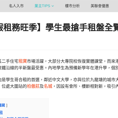
名人入市
業主TIPS
樓市分析
美聯會優惠
假租務旺季】學生最搶手租盤全覽2
區二手住宅
租賃
市場活躍，大部分大專院校恢復實體課堂，而來
東鐵沿線的半新盤最受惠。內地學生為預備新學年在港升學，個
向是學生哥合租的首選，鄰近中文大學，亦與位於九龍塘的城市
，位處大圍站的
柏傲莊
及
名城
，因設有會所、樓齡相對新，吸引
隱藏
租