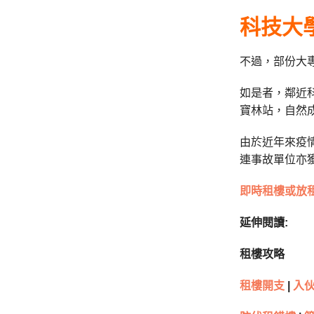
科技大
不過，部份大
如是者，鄰近
寶林站，自然
由於近年來疫
連事故單位亦
即時租樓或放
延伸閱讀:
租樓攻略
租樓開支
|
入