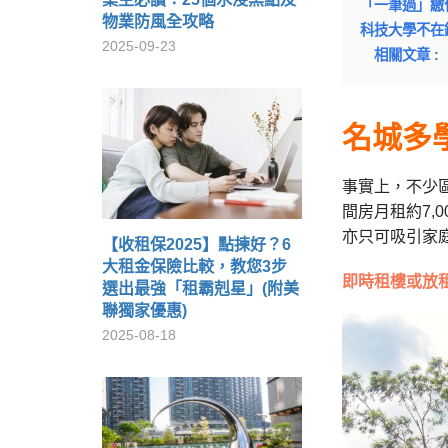
「一筆過」繳
物業防風全攻略
科技大學不在
2025-09-23
相關文章 :
名城多
事實上，不少
間房月租約
7,0
亦只可吸引家
【收租保2025】點揀好？6
大租金保險比較，教您3步
即時租樓或放
選出最強「租霸剋星」(附美
聯獨家優惠)
2025-08-18