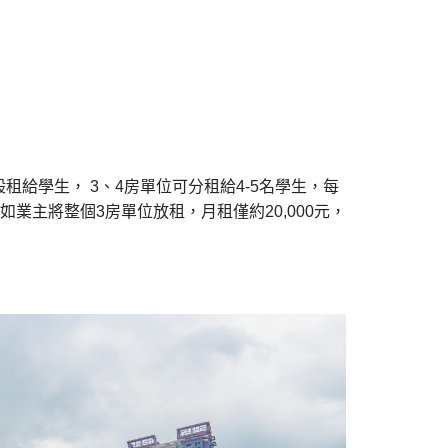
般租給學生，
3
、
4
房單位可分租給
4-5
名學生，每
如業主將整個
3
房單位放租，月租僅約
20,000
元，