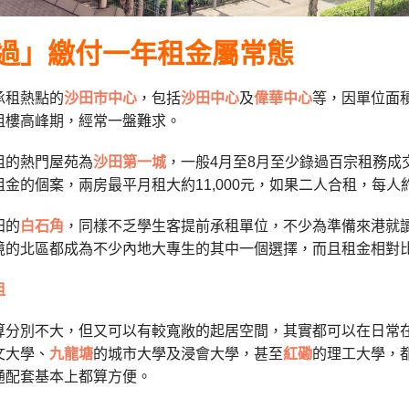
過」繳付一年租金屬常態
承租熱點的
沙田市中心
，包括
沙田中心
及
偉華中心
等，因單位面
租樓高峰期，經常一盤難求。
租的熱門屋苑為
沙田第一城
，一般
4
月至
8
月至少錄過百宗租務成
租金的個案，兩房
最平月租大約11,000元，如果二人合租，每人約5,
田的
白石角
，同樣不乏學生客提前承租單位，不少為準備來港就
境的北區都成為不少內地大專生的其中一個選擇，而且租金相對
租
算分別不大，但又可以有較寬敞的起居空間，其實都可以在日常
文大學、
九龍塘
的城市大學及浸會大學，甚至
紅磡
的理工大學，
通配套基本上都算方便。