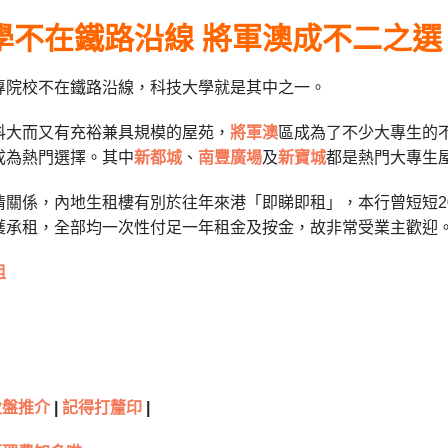
學不在鐵路沿線 將軍澳成不二之選
專院校不在鐵路沿線，科技大學就是其中之一。
科大而又有充裕兼具規模的屋苑，
將軍澳
區成為了不少大專生的
成為熱門選擇。其中
新都城
、
南豐廣場
及
新寶城
都是熱門大專生
情關係，內地生租樓有別於往年來港「即睇即租」，本行曾短短2
獲承租，全部均一次性付足一年租金及按金，故非常受業主歡迎
租
伙盤推介
|
記得打釐印
|