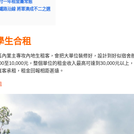
付一年租金屬常態
鐵路沿線 將軍澳成不二之選
學生合租
區內業主專攻內地生租客，會把大單位裝修好，設計到好似宿舍
00
至
10,000
元，整個單位的租金收入最高可達到
30,000
元以上，
庭客承租，租金回報相距甚遠。
租