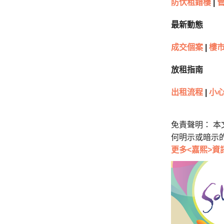
防伏租錯樓
|
最新動態
成交個案
|
樓
放租指南
出租流程
|
小心
免責聲明： 
何明示或暗示
更多<嘉熙>資