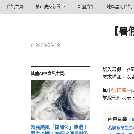
資訊主頁
樓市成交新聞
新盤資訊
地區屋苑資訊
【暑
2023-06-19
踏入暑假，各
其他APP資訊主頁:
需求增加，以
其中
沙田區
一
前線代理表示
內容目錄
超強颱風「樺加沙」襲港！
名城多學生合
業主必讀：25個水浸黑點及