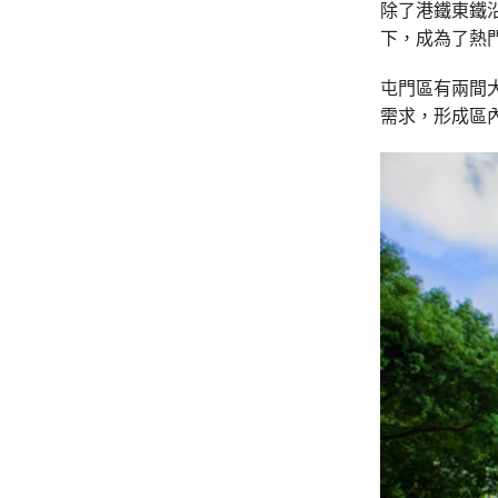
除了港鐵東鐵
下，成為了熱
屯門區有兩間
需求，形成區