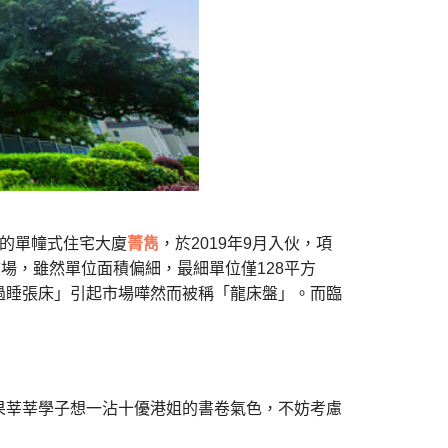
的單幢式住宅大廈
菁雋
，於
2019
年
9
月入伙，項
市場，雖然單位面積偏細，最細單位僅
128
平方
過睡張床」引起市場嘩然而被稱「龍床盤」。
而臨
果莘莘學子想一沾十優港姐的書卷氣色，不妨考慮