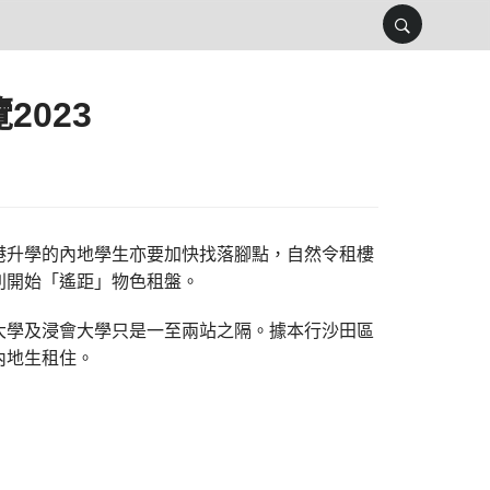
023
港升學的內地學生亦要加快找落腳點，自然令租樓
別開始「遙距」物色租盤。
大學及浸會大學只是一至兩站之隔。據本行沙田區
內地生租住。