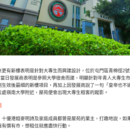
來更有新樓表明是針對大專生而興建設計，位於屯門區青棉徑
2
號
，當日發展商表明是參照大學宿舍而建，明顯針對年青人大專生
例生效後最細的新樓項目，再加上因發展商說了一句「皇帝也不
位處嶺南大學附近，屋苑便會出現大專生租客的蹤影。
租
，十優港姐麥明詩及家庭成員都曾是屋苑的業主，
打趣地說，如
盤有價有市，想租住就應盡快行動。