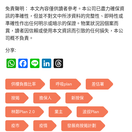
免責聲明： 本文內容僅供讀者參考。本公司已盡力確保資
訊的準確性，但並不對文中所涉資料的完整性、即時性或
準確性作出任何明示或暗示的保證。物業狀況因個案而
異，讀者因信賴或使用本文資訊而引致的任何損失，本公
司概不負責。
分享:
WhatsApp
Facebook
Line
LinkedIn
Threads
供樓負擔比率
呼吸plan
差估署
按揭
擔保人
新按保
林鄭Plan 2.0
業主
波叔Plan
疫市
疫情
發展商按揭計劃