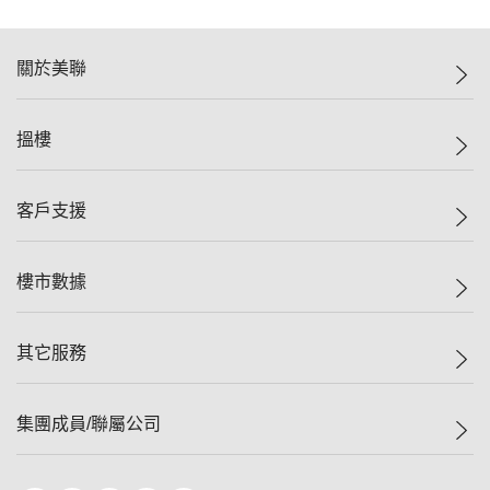
關於美聯
美聯集團
搵樓
投資者關係
集團動態
一手新盤
客戶支援
人才招募
二手盤
網站地圖
上車
自助放盤
樓市數據
減價
專業代理
低水
分行網絡
樓價指數
其它服務
美聯豪宅
查詢熱線
信心指數
獨家樓盤
聯絡我們
最新成交
屋苑專頁
租盤
集團成員/聯屬公司
按揭計算機
歷史成交
大灣區專頁
居屋專頁
負擔能力計算機
成交數據
樓市資訊
買賣流程
美聯物業
轉按計算機