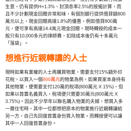
生意，仍有提供
H+1.3%
、封頂息率
2.5%
的按揭計算，而
且不少計劃現金回贈非常和味，有個別銀行提供借貸額
800
萬元以上，現金回贈高達
1.8%
的優惠，例如借貸
800
萬
元，便可享有高達
14.4萬元
現金回贈。現時轉按的成本一
般只有
10,000
多元的律師費，扣除成本後仍有十多萬元
「落袋」。
想進行近親轉讓的人士
現時如果有業權的人士再購買物業，需要支付
15%
額外印
花稅，以買入一個
800
萬元
的物業為例，如果買家本身持有
其他物業，便需要支付
120
萬的稅項(
800
萬元
X 15%)
，但
如果以首置名義買入，稅項便只需要
30
萬元
(800
萬元
X
3.75%)
。因此不少早年以聯名購入物業的夫婦，想買入多
一層住宅時，其中一位都想把原本的物業進行近親轉讓給
另一方，自己先回復首置身份買入物業。而轉按便可以讓
其中一人回復首置身份。