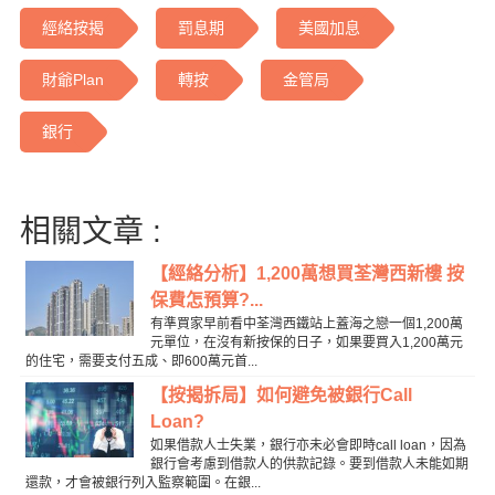
經絡按揭
罰息期
美國加息
財爺Plan
轉按
金管局
銀行
相關文章 :
【經絡分析】1,200萬想買荃灣西新樓 按
保費怎預算?...
有準買家早前看中荃灣西鐵站上蓋海之戀一個1,200萬
元單位，在沒有新按保的日子，如果要買入1,200萬元
的住宅，需要支付五成、即600萬元首...
【按揭拆局】如何避免被銀行Call
Loan?
如果借款人士失業，銀行亦未必會即時call loan，因為
銀行會考慮到借款人的供款記錄。要到借款人未能如期
還款，才會被銀行列入監察範圍。在銀...