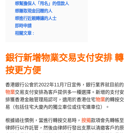
想幫擔保人「甩名」的借款人
想賺取現金回贈的人
想進行近親轉讓的人士
即時申請
相關文章 :
銀行新增物業交易支付安排 轉
按更方便
香港銀行公會於
2022
年
11
月
7
日宣佈，銀行業界就目前的
物業
交易支付安排為客戶提供多一種選擇。新增的支付安
排獲香港金融管理局認可，適用於香港住宅
物業
的轉按交
易（包括住宅大廈內的獨立車位或住宅連車位）。
根據過往慣例，當進行轉按交易時，
按揭
款項會先轉帳至
律師行以作託管，然後由律師行發出支票以清繳客戶的原