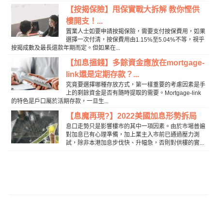
【按揭保險】甩保實戰大拆解 教你慳供
樓開支！...
置業人士如要申請按揭保險，需要支付按保費用，如果
選擇一次付清，按保費用由1.15%至5.04%不等，視乎
按揭成數及最長還款年期而定。但如果在...
【加息搵錢】多餘資金應放在mortgage-
link還是定期存款？...
究竟要選擇哪種存放方式，第一樣重要的考慮因素是手
上的剩餘資金是否有隨時提取的需要。Mortgage-link
的特色是戶口屬於活期存款，一旦生...
【息魔再現?】2022美國加息形勢拆局
息口走勢只是影響樓市的其中一項因素。由於市場普遍
對加息已有心理準備，加上業主入市前已通過壓力測
試，除非本港加息步伐快、升幅急，否則對供樓的實...