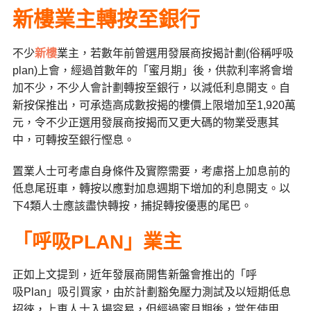
新樓業主轉按至銀行
不少
新樓
業主，若數年前曾選用發展商按揭計劃(俗稱呼吸
plan)上會，經過首數年的「蜜月期」後，供款利率將會增
加不少，不少人會計劃轉按至銀行，以減低利息開支。自
新按保推出，可承造高成數按揭的樓價上限增加至1,920萬
元，令不少正選用發展商按揭而又更大碼的物業受惠其
中，可轉按至銀行慳息。
置業人士可考慮自身條件及實際需要，考慮搭上加息前的
低息尾班車，轉按以應對加息週期下增加的利息開支。以
下
4
類人士應該盡快轉按，捕捉轉按優惠的尾巴。
「呼吸
PLAN
」業主
正如上文提到，近年發展商開售新盤會推出的「呼
吸
Plan
」吸引買家，由於計劃豁免壓力測試及以短期低息
招徠，上車人士入場容易，但經過蜜月期後，當年使用