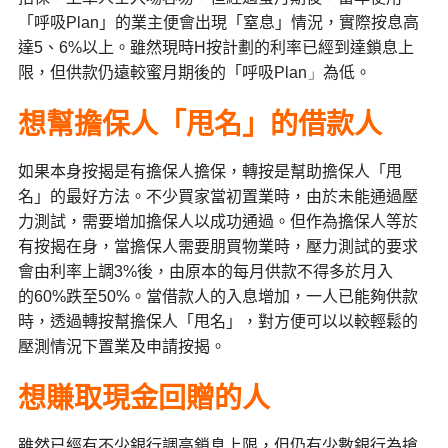
「呼吸
Plan
」的業主便會出現「窒息」情況，實際按息高
達
5
、
6%
以上。雖然現時
H
按計劃的利率已經到達鎖息上
限，但供款仍遠較蜜月期後的「呼吸
Plan」
為低。
想幫擔保人「甩名」的借款人
如果本身按揭是有擔保人擔保，轉按是幫助擔保人「甩
名」的最好方法。不少買家當初置業時，由於未能通過壓
力測試，需要增加擔保人以成功通過。但作為擔保人等於
有按揭在身，當擔保人需要朋買物業時，壓力測試的要求
會由利率上調
3%
後，由原本的每月供款不得多於月入
的
60%
跌至
50%
。當借款人的入息增加，一人已能夠供款
時，透過轉按幫擔保人「甩名」，對方便可以以較輕鬆的
壓測情況下置業及申請按揭。
想賺取現金回贈的人
雖然已經有不少銀行調高鎖息上限，但仍有少數銀行為搶