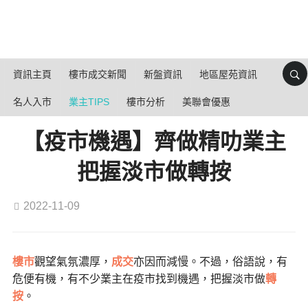
資訊主頁
樓市成交新聞
新盤資訊
地區屋苑資訊
名人入市
業主TIPS
樓市分析
美聯會優惠
【疫市機遇】齊做精叻業主
把握淡市做轉按
2022-11-09
樓市
觀望氣氛濃厚，
成交
亦因而減慢。不過，俗語說，有
危便有機，有不少業主在疫市找到機遇，把握淡市做
轉
按
。