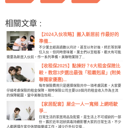
相關文章 :
【2024入伙攻略】搬入新居前 作最好的
準備...
不少業主經高過數以月計，甚至以年計後，終於等到單
位入伙，但同時意味著，業主們以至租客，都大有可能
需要為新居入伙前，作一系列準備。美聯物業除了...
【收租保2025】點揀好？6大租金保險比
較，教您3步選出最強「租霸剋星」(附美
聯獨家優惠)...
每年保險費用只是選擇保險共中一項考慮因素，大家要
仔細考慮保險的租金保障，現時保險公司主要以6個月的租金收入作為主流
的保障範圍，當中美聯及怡和...
【家居配套】屋企一人一寬頻 上網唔駛
爭...
日常生活的家居用品及配套，是生活上不可或缺的一部
份。鑑於近年冠狀病毒持續影響大家的日常生活，不少
人都選擇在家中休閒娛樂或工作，減少戶外社交接...