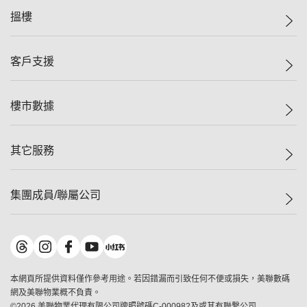
美聯集團
搵樓
投資者關係
集團動態
一手新盤
客戶支援
人才招募
二手盤
網站地圖
上車
自助放盤
樓市數據
減價
專業代理
低水
分行網絡
樓價指數
其它服務
美聯豪宅
查詢熱線
信心指數
獨家樓盤
聯絡我們
最新成交
屋苑專頁
租盤
集團成員/聯屬公司
按揭計算機
歷史成交
大灣區專頁
居屋專頁
負擔能力計算機
成交數據
樓市資訊
買賣流程
美聯物業
轉按計算機
屋苑成交排行榜
美聯精英會
鋑聯控股
*
繳款方式
地區百科
美聯慈善基金
美聯工商舖
*
本網頁所提供資料僅作參考用途。若因錯漏而引致任何不便或損失，美聯數碼
美善會
美聯中國
網及美聯物業概不負責。
地產代理管理協會
©
2026
美聯物業代理有限公司牌照號碼C-000982及或其有聯繫公司