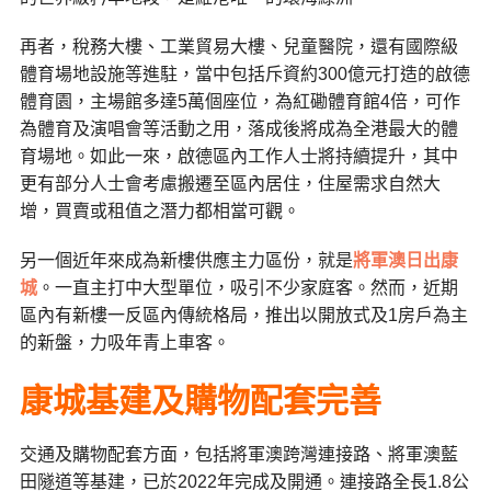
再者，稅務大樓、工業貿易大樓、兒童醫院，還有國際級
體育場地設施等進駐，當中包括斥資約300億元打造的啟德
體育園，主場館多達5萬個座位，為紅磡體育館4倍，可作
為體育及演唱會等活動之用，落成後將成為全港最大的體
育場地。如此一來，啟德區內工作人士將持續提升，其中
更有部分人士會考慮搬遷至區內居住，住屋需求自然大
增，買賣或租值之潛力都相當可觀。
另一個近年來成為新樓供應主力區份，就是
將軍澳日出康
城
。一直主打中大型單位，吸引不少家庭客。然而，近期
區內有新樓一反區內傳統格局，推出以開放式及1房戶為主
的新盤，力吸年青上車客。
康城基建及購物配套完善
交通及購物配套方面，包括將軍澳跨灣連接路、將軍澳藍
田隧道等基建，已於2022年完成及開通。連接路全長1.8公