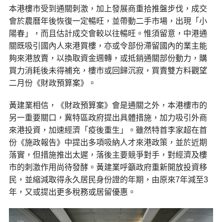
本港樓市受到通關刺激，加上發展商重拾推盤步伐，成交
會於農曆年後恢復一定暢旺，並帶動二手市場，出現「小
陽春」，而且估計成交會較以往暢旺。惟須留意，中港通
關既吸引國內人來港買樓，亦或令部份滯留國內的業主能
夠來港放賣，以換取資金週轉，或抵銷通關部份動力，購
買力消耗後未得補充，樓市或回歸沉寂，買賣雙方料觀望
二月份《財政預算案》。
黃建業相信，《財政預算案》會是通關之外，本港樓市的
另一重要關口，冀特區政府提出具體措施，加力吸引外商
來港投資，加速經濟「疫後重生」。雖然特首李家超在首
份《施政報告》中提出多項吸納人才來港政策，並於近期
落實，但措施推出太遲，落後主要競爭對手，對經濟及樓
市的刺激作用尚待發酵。黃建業呼籲政府重新開放投資移
民，並縮減取得永久居民身份證的年期，由原來7年減至3
年，又或提出更多稅務或居留優惠。