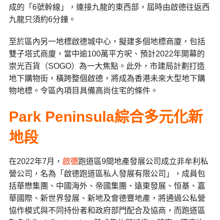
成的「6號幹線」，連接九龍的東西部，屆時由啟德往返西
九龍只須約6分鐘。
至於區內另一地標啟德城中心，擬建多個地標商廈，包括
雙子塔式商廈，當中逾100萬平方呎、預計2022年開幕的
崇光百貨（SOGO）為一大焦點。此外，市建局計劃打造
地下購物街，橫跨整個啟德，將成為香港未來大型地下購
物地標。令區內項目具備高尚住宅的條件。
Park Peninsula綜合多元化新
地段
在2022年7月，
啟德
跑道區9間地產發展公司成立非牟利私
營公司，名為「啟德跑道區私人發展有限公司」，成員包
括華懋集團、中國海外、帝國集團、遠東發展、恒基、嘉
華國際、新世界發展、新地及會德豐地產，將通過公私營
協作模式與不同持份者和政府部門配合及協商，而跑道區