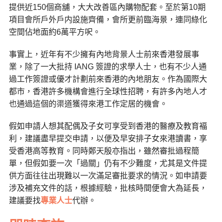
提供近150個商舖，大大改善區內購物配套。至於第10期
項目會所戶外戶内設施齊備，會所更前臨海景，連同綠化
空間佔地面約6萬平方呎。
事實上，
近年有不少擁有內地背景人士前來香港發展事
業，除了一大批持 IANG 簽證的求學人士，也有不少人通
過工作簽證或優才計劃前來香港的內地朋友。
作為國際大
都市，香港許多機構會進行全球性招聘，有許多內地人才
也通過這個的渠道獲得來港工作定居的機會。
假如申請人想其配偶及子女可享受到香港的醫療及教育褔
利，建議盡早提交申請，以便及早安排子女來港讀書，享
受香港高等教育。同時鄭天殷亦指出，雖然審批過程簡
單，但假如要一次「過關」仍有不少難度，尤其是文件提
供方面往往出現難以一次滿足審批要求的情況。如申請要
涉及補充文件的話，根據經驗，批核時間便會大為延長，
建議要找
專業人士
代辦。