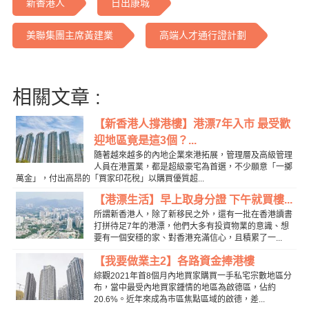
新香港人
日出康城
美聯集團主席黃建業
高端人才通行證計劃
相關文章 :
【新香港人撐港樓】港漂7年入市 最受歡
迎地區竟是這3個？...
隨著越來越多的內地企業來港拓展，管理層及高級管理
人員在港置業，都是超級豪宅為首選，不少願意「一擲
萬金」，付出高昂的「買家印花稅」以購買優質超...
【港漂生活】早上取身分證 下午就買樓...
所謂新香港人，除了新移民之外，還有一批在香港讀書
打拼待足7年的港漂，他們大多有投資物業的意識、想
要有一個安穩的家、對香港充滿信心，且積累了一...
【我要做業主2】各路資金捧港樓
綜觀2021年首8個月內地買家購買一手私宅宗數地區分
布，當中最受內地買家鍾情的地區為啟德區，佔約
20.6%。近年來成為市區焦點區域的啟德，差...