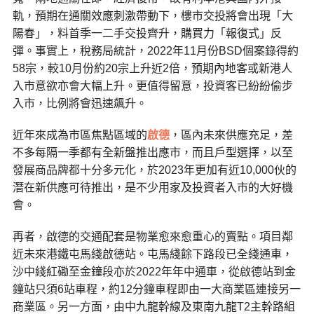
軌，預期在通關效應刺激帶動下，樓市交投將會出現「大
陽春」，料首季一二手交投齊升，購買力「報復式」反
彈。事實上，稅務局統計，2022年11月份BSD個案錄得約
58宗，較10月份約20宗上升近2倍，預期內地客或新港人
入市意欲亦會大幅上升。更值得留意，投資客已紛紛偷步
入市，比例將會迅速飆升。
近年來成為市區焦點區域的
啟德
，區內未來供應充足，差
不多每隔一季都有全新盤推出應市，而且戶型選擇，以至
發展商品牌都十分多元化，於2023年更加有近10,000伙的
潛在新供應可待推出，是不少用家及投資者入市的大好機
會。
再者，啟德的交通配套是物業愈來愈重心的賣點。項目鄰
近未來港鐵屯馬綫啟德站。屯馬綫餘下路段已全綫通車，
沙中綫紅磡至金鐘段亦於2022年年中通車，從啟德站到金
鐘站只須6站車程，約12分鐘車程即由一大商業區連接另一
商業區。另一方面，由中九龍幹線及東南九龍T2主幹路組