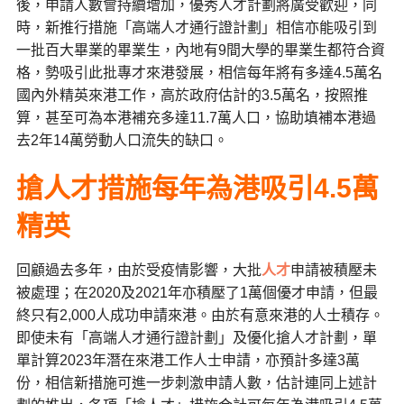
後，申請人數會持續增加，優秀人才計劃將廣受歡迎，同
時，新推行措施「高端人才通行證計劃」相信亦能吸引到
一批百大畢業的畢業生，內地有9間大學的畢業生都符合資
格，勢吸引此批專才來港發展，相信每年將有多達4.5萬名
國內外精英來港工作，高於政府估計的3.5萬名，按照推
算，甚至可為本港補充多達11.7萬人口，協助填補本港過
去2年14萬勞動人口流失的缺口。
搶人才措施每年為港吸引4.5萬
精英
回顧過去多年，由於受疫情影響，大批
人才
申請被積壓未
被處理；在2020及2021年亦積壓了1萬個優才申請，但最
終只有2,000人成功申請來港。由於有意來港的人士積存。
即使未有「高端人才通行證計劃」及優化搶人才計劃，單
單計算2023年潛在來港工作人士申請，亦預計多達3萬
份，相信新措施可進一步刺激申請人數，估計連同上述計