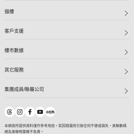
美聯集團
搵樓
投資者關係
集團動態
一手新盤
客戶支援
人才招募
二手盤
網站地圖
上車
自助放盤
樓市數據
減價
專業代理
低水
分行網絡
樓價指數
其它服務
美聯豪宅
查詢熱線
信心指數
獨家樓盤
聯絡我們
最新成交
屋苑專頁
租盤
集團成員/聯屬公司
按揭計算機
歷史成交
大灣區專頁
居屋專頁
負擔能力計算機
成交數據
樓市資訊
買賣流程
美聯物業
轉按計算機
屋苑成交排行榜
美聯精英會
鋑聯控股
*
繳款方式
地區百科
美聯慈善基金
美聯工商舖
*
本網頁所提供資料僅作參考用途。若因錯漏而引致任何不便或損失，美聯數碼
美善會
美聯中國
網及美聯物業概不負責。