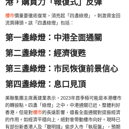
港，購買力「報復式」反彈
樓市
價量要徹底復常，須亮起「四盞綠燈」，刺激資金回
流買磚頭。該「四盞綠燈」包括：
第一盞綠燈：中港全面通關
第二盞綠燈：經濟復甦
第三盞綠燈：市民恢復前景信心
第四盞綠燈：息口見頂
美聯集團主席黃建業表示，2023年首季極可能是本港樓市
的轉捩點。四盞「綠燈」之中，中港通關已近，整體利好
香港，但是對
樓市
的長遠影響，還看全面通關對提振經濟
的作用。如經濟平穩向上，絕對會帶動樓市向好。現時已
有部份新香港人及「聰明錢」偷步入市「執筍盤」，預期