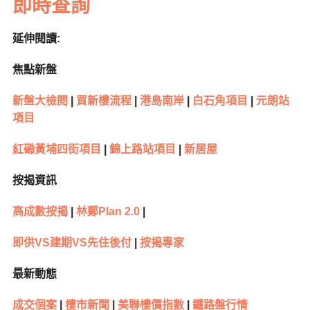
即時查詢
延伸閱讀:
焦點新盤
新盤大檢閱
|
買新樓流程
|
港島南岸
|
白石角項目
|
元朗站
項目
紅磡黃埔四街項目
|
錦上路站項目
|
新居屋
按揭資訊
高成數按揭
|
林鄭Plan 2.0
|
即供VS建期VS先住後付
|
按揭專家
最新動態
成交個案
|
樓市新聞
|
美聯樓價指數
|
鐵路盤行情