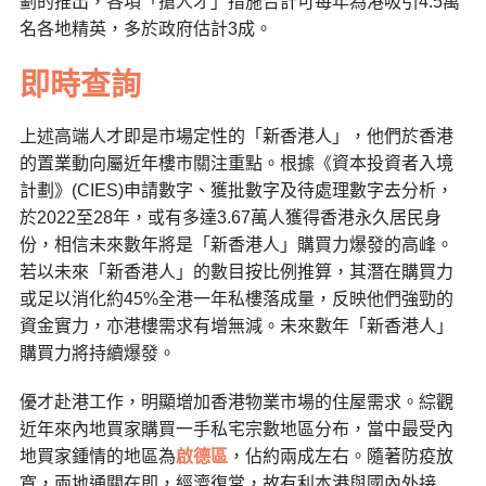
劃的推出，各項「搶人才」措施合計可每年為港吸引4.5萬
名各地精英，多於政府估計3成。
即時查詢
上述高端人才即是市場定性的「新香港人」，他們於香港
的置業動向屬近年樓市關注重點。根據《資本投資者入境
計劃》(CIES)申請數字、獲批數字及待處理數字去分析，
於2022至28年，或有多達3.67萬人獲得香港永久居民身
份，相信未來數年將是「新香港人」購買力爆發的高峰。
若以未來「新香港人」的數目按比例推算，其潛在購買力
或足以消化約45%全港一年私樓落成量，反映他們強勁的
資金實力，亦港樓需求有增無減。未來數年「新香港人」
購買力將持續爆發。
優才赴港工作，明顯增加香港物業市場的住屋需求。綜觀
近年來內地買家購買一手私宅宗數地區分布，當中最受內
地買家鍾情的地區為
啟德區
，佔約兩成左右。隨著防疫放
寬，兩地通關在即，經濟復常，故有利本港與國內外接