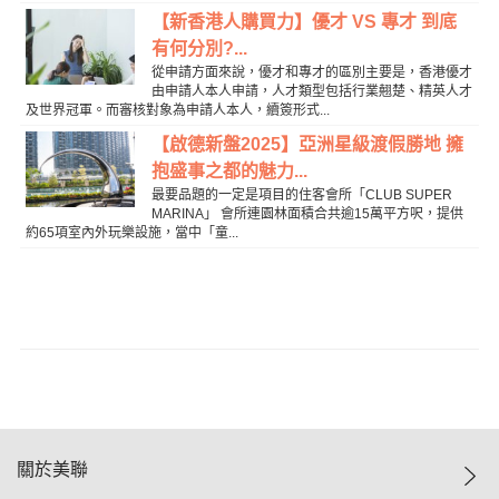
【新香港人購買力】優才 VS 專才 到底
有何分別?...
從申請方面來說，優才和專才的區別主要是，香港優才
由申請人本人申請，人才類型包括行業翹楚、精英人才
及世界冠軍。而審核對象為申請人本人，續簽形式...
【啟德新盤2025】亞洲星級渡假勝地 擁
抱盛事之都的魅力...
最要品題的一定是項目的住客會所「CLUB SUPER
MARINA」 會所連園林面積合共逾15萬平方呎，提供
約65項室內外玩樂設施，當中「童...
關於美聯