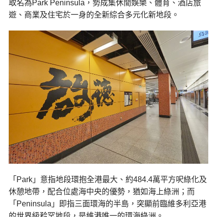
取名為Park Peninsula，勢成集休閒娛樂、體育、酒店旅
遊、商業及住宅於一身的全新綜合多元化新地段。
「Park」意指地段環抱全港最大、約484.4萬平方呎綠化及
休憩地帶，配合位處海中央的優勢，猶如海上綠洲；而
「Peninsula」即指三面環海的半島，突顯前臨維多利亞港
的世界級矜罕地段，是維港唯一的環海綠洲。