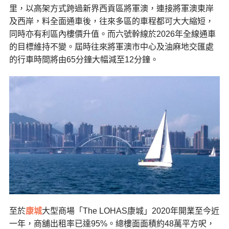
里，以高架方式跨過新界西貢區將軍澳，連接將軍澳東岸
及西岸，料全面通車後，往來多區的車程都可大大縮短，
同時亦有利區內樓價升值。而六號幹線於2026年全線通車
的目標維持不變。屆時往來將軍澳市中心及油麻地交匯處
的行車時間將由65分鐘大幅減至12分鐘。
至於
康城
大型商場「The LOHAS康城」2020年開業至今近
一年，商舖出租率已達95%。總樓面面積約48萬平方呎，