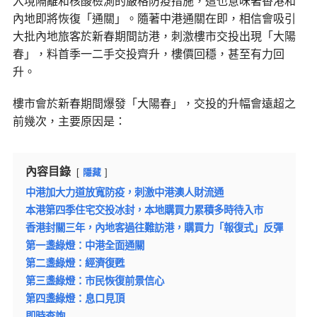
入境隔離和核酸檢測的嚴格防疫措施，這也意味著香港和
內地即將恢復「通關」。隨著中港通關在即，相信會吸引
大批內地旅客於新春期間訪港，刺激樓市交投出現「大陽
春」，料首季一二手交投齊升，樓價回穩，甚至有力回
升。
樓市會於新春期間爆發「大陽春」，交投的升幅會遠超之
前幾次，主要原因是：
內容目錄
隱藏
中港加大力道放寬防疫，刺激中港澳人財流通
本港第四季住宅交投冰封，本地購買力累積多時待入市
香港封關三年，內地客過往難訪港，購買力「報復式」反彈
第一盞綠燈：中港全面通關
第二盞綠燈：經濟復甦
第三盞綠燈：市民恢復前景信心
第四盞綠燈：息口見頂
即時查詢