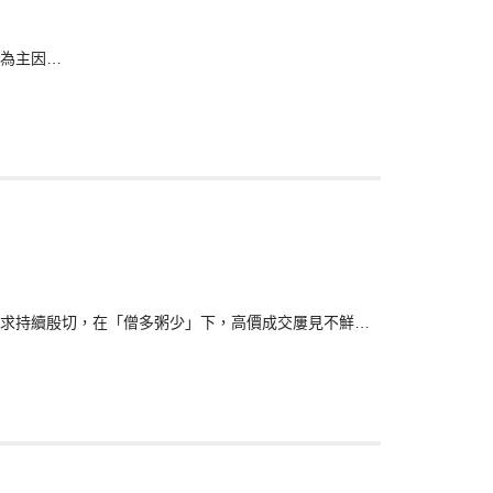
為主因…
求持續殷切，在「僧多粥少」下，高價成交屢見不鮮…