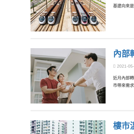
基建向來是
內部
2021-05
近月內部轉
市帶來需求
樓市