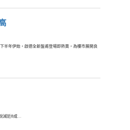
高
下半年伊始，啟德全新盤甫登場即熱賣，為樓市展開良
銳減近8成…