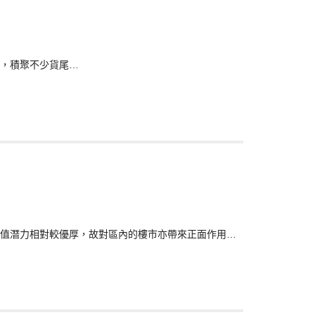
，積聚不少貨尾…
值潛力相對較優厚，故對區內的樓市亦帶來正面作用…