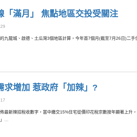
線「滿月」 焦點地區交投受關注
-29
的九龍城、啟德、土瓜灣3個地區計算，今年首7個月(截至7月26日)二手住
需求增加 惹政府「加辣」?
-17
佈最新辣招稅收數字，當中繳交15%住宅從價印花稅宗數按年顯著上升
」…