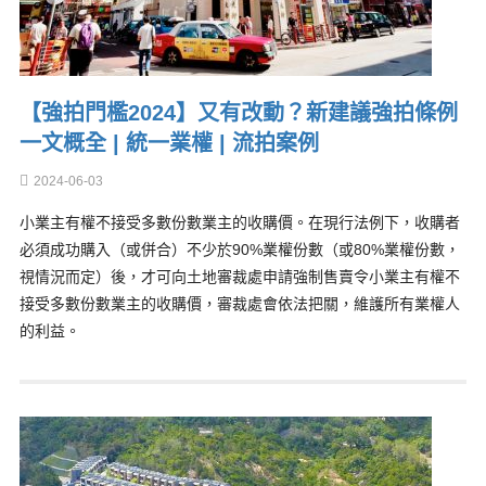
【強拍門檻2024】又有改動？新建議強拍條例
一文概全 | 統一業權 | 流拍案例
2024-06-03
小業主有權不接受多數份數業主的收購價。在現行法例下，收購者
必須成功購入（或併合）不少於90%業權份數（或80%業權份數，
視情況而定）後，才可向土地審裁處申請強制售賣令小業主有權不
接受多數份數業主的收購價，審裁處會依法把關，維護所有業權人
的利益。