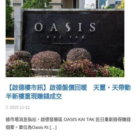
【啟德樓市訊】啟德盤價回暖 天璽‧天帶動
半新樓重現賺錢成交
2025-11-12
據市場消息指出，啟德發展區 OASIS KAI TAK 近日重新錄得賺錢
個案。單位為Oasis Kt […]