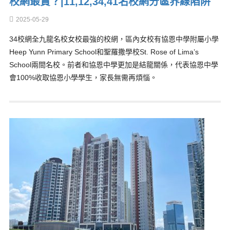
校網最貴？|11,12,34,41名校網分區界線陷阱
2025-05-29
34校網全九龍名校女校最強的校網，區內女校有協恩中學附屬小學
Heep Yunn Primary School和聖羅撒學校St. Rose of Lima’s
School兩間名校。前者和協恩中學更加是結龍關係，代表協恩中學
會100%收取協恩小學學生，家長無需再煩惱。