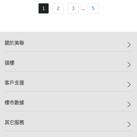
1
2
3
...
5
關於美聯
美聯集團
搵樓
投資者關係
集團動態
一手新盤
客戶支援
人才招募
二手盤
網站地圖
上車
自助放盤
樓市數據
減價
專業代理
低水
分行網絡
樓價指數
其它服務
美聯豪宅
查詢熱線
信心指數
獨家樓盤
聯絡我們