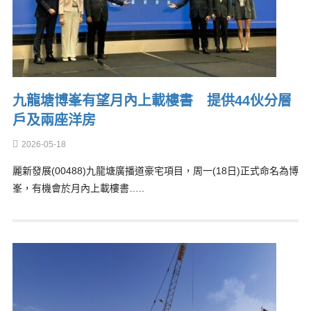
九龍塘博峯有望月內上載樓書 提供44伙分層
戶及兩座洋房
2026-05-18
麗新發展(00488)九龍塘廣播道豪宅項目，周一(18日)正式命名為博
峯，有機會於月內上載樓書…..