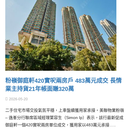
粉嶺御庭軒420實呎兩房戶 483萬元成交 長情
業主持貨21年帳面賺320萬
2026-05-20
二手住宅市場交投氣氛平穩，上車盤續獲用家承接。美聯物業粉嶺
– 逸峯分行聯席區域經理葉容生（Simon Ip）表示，該行最新促成
御庭軒一個420實呎兩房單位成交，獲用家以483萬元承接…..