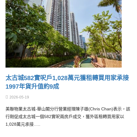
太古城582實呎戶1,028萬元獲租轉買用家承接
1997年貨升值約9成
2026-05-19
美聯物業太古城-華山閣分行營業經理陳子雄(Chris Chan)表示，該
行剛促成太古城一個582實呎兩房戶成交，獲外區租轉買用家以
1,028萬元承接…..