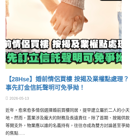
【28Hse】婚前情侶買樓 按揭及業權點處理？
事先訂金信託聲明可免爭拗！
2026-05-13
近年，愈來愈多情侶選擇婚前買樓同居，提早建立屬於二人的小天
地。然而，置業涉及龐大的財務及長遠責任，除了首期、按揭供款
等開支外，物業應以誰的名義持有，往往亦成為雙方討論甚至爭拗
的焦點…..