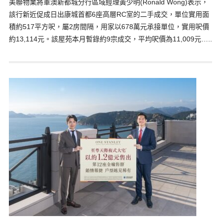
美聯物業將軍澳新都城分行區域經理黃少明(Ronald Wong)表示，
該行新近促成日出康城首都6座高層RC室的二手成交，單位實用面
積約517平方呎，屬2房間隔，用家以678萬元承接單位，實用呎價
約13,114元。該屋苑本月暫錄約9宗成交，平均呎價為11,009元…..