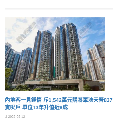
內地客一見鍾情 斥1,542萬元購將軍澳天晉837
實呎戶 單位13年升值近6成
2026-05-12