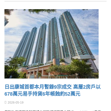
日出康城首都本月暫錄9宗成交 高層2房戶以
678萬元易手持貨6年帳蝕約52萬元
2026-05-19