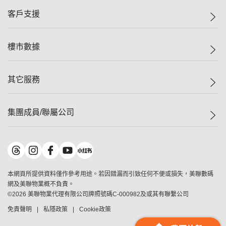
集團動態
一手新盤
客戶支援
人才招募
二手盤
網站地圖
上車
自助放盤
樓市數據
減價
專業代理
低水
分行網絡
樓價指數
其它服務
美聯豪宅
查詢熱線
信心指數
獨家樓盤
聯絡我們
最新成交
屋苑專頁
租盤
集團成員/聯屬公司
按揭計算機
歷史成交
大灣區專頁
居屋專頁
負擔能力計算機
成交數據
樓市資訊
買賣流程
美聯物業
轉按計算機
屋苑成交排行榜
美聯精英會
鋑聯控股
*
繳款方式
地區百科
美聯慈善基金
美聯工商舖
*
本網頁所提供資料僅作參考用途。若因錯漏而引致任何不便或損失，美聯數碼
美善會
美聯中國
網及美聯物業概不負責。
地產代理管理協會
©
2026
美聯物業代理有限公司牌照號碼C-000982及或其有聯繫公司
美聯澳門
申報已遞交的購樓意向登記
免責聲明
私隱政策
Cookie政策
美聯金融集團