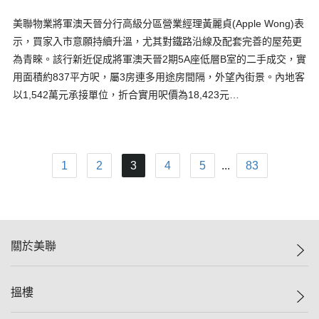
美聯物業將軍澳天晉分行高級分區營業經理黃麗貞(Apple Wong)表
示，買家入市意願持續升溫，尤其對鐵路沿線及配套完善的屋苑更
為青睞。該行新近促成將軍澳天晉2期5A座低層B室的二手成交，實
用面積約837平方呎，屬3房連多用途房間隔，外望內街景。內地客
以1,542萬元承接單位，折合實用呎價為18,423元…
1
2
3
4
5
...
83
關於美聯
美聯集團
搵樓
投資者關係