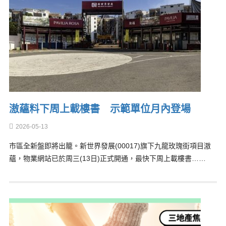
滶蘊料下周上載樓書 示範單位月內登場
2026-05-13
市區全新盤即將出籠。新世界發展(00017)旗下九龍玫瑰街項目滶
蘊，物業網站已於周三(13日)正式開通，最快下周上載樓書……