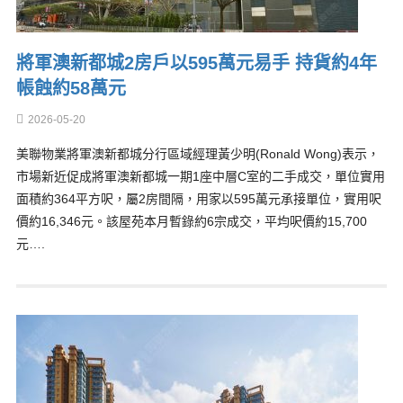
將軍澳新都城2房戶以595萬元易手 持貨約4年
帳蝕約58萬元
2026-05-20
美聯物業將軍澳新都城分行區域經理黃少明(Ronald Wong)表示，
市場新近促成將軍澳新都城一期1座中層C室的二手成交，單位實用
面積約364平方呎，屬2房間隔，用家以595萬元承接單位，實用呎
價約16,346元。該屋苑本月暫錄約6宗成交，平均呎價約15,700
元….