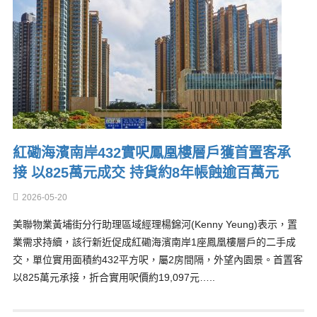
紅磡海濱南岸432實呎鳳凰樓層戶獲首置客承
接 以825萬元成交 持貨約8年帳蝕逾百萬元
2026-05-20
美聯物業黃埔街分行助理區域經理楊錦河(Kenny Yeung)表示，置
業需求持續，該行新近促成紅磡海濱南岸1座鳳凰樓層戶的二手成
交，單位實用面積約432平方呎，屬2房間隔，外望內園景。首置客
以825萬元承接，折合實用呎價約19,097元…..