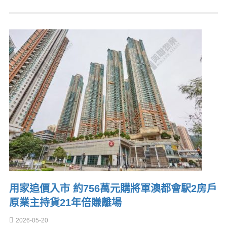
用家追價入市 約756萬元購將軍澳都會駅2房戶
原業主持貨21年倍賺離場
2026-05-20