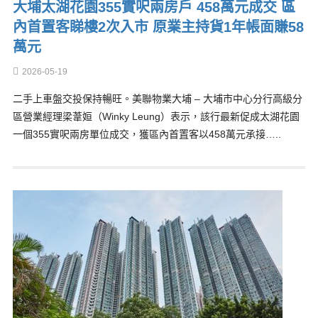
大埔太湖花園355實呎兩房戶 458萬元成交 區
內首置客睇樓2次入市 原業主持貨1年帳面賺58
萬元
2026-05-19
二手上車盤交投保持暢旺。美聯物業大埔 – 大埔市中心分行高級分
區營業經理梁葦姮（Winky Leung）表示，該行最新促成太湖花園
一個355實呎兩房單位成交，獲區內首置客以458萬元承接…..