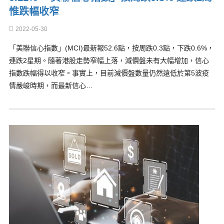
惟跌幅收窄
2022-05-30
「美聯信心指數」(MCI)最新報52.6點，按周跌0.3點，下跌0.6%，
連跌2星期。隨著港股走勢窄幅上落，減價盤未有大幅增加，信心
指數跌幅得以收窄。事實上，目前減價盤數量仍然遠低於第5波疫
情嚴峻時期，而最新信心…