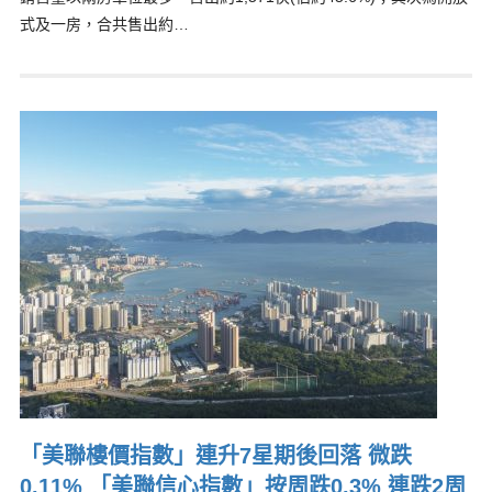
式及一房，合共售出約…
「美聯樓價指數」連升7星期後回落 微跌
0.11% 「美聯信心指數」按周跌0.3% 連跌2周