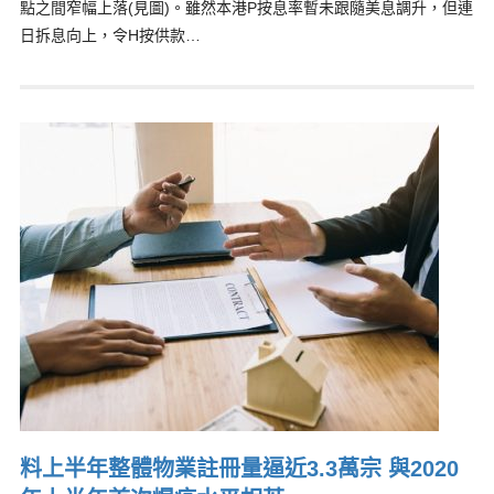
點之間窄幅上落(見圖)。雖然本港P按息率暫未跟隨美息調升，但連
日拆息向上，令H按供款…
料上半年整體物業註冊量逼近3.3萬宗 與2020