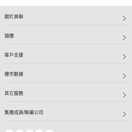
關於美聯
美聯集團
搵樓
投資者關係
集團動態
一手新盤
客戶支援
人才招募
二手盤
網站地圖
上車
自助放盤
樓市數據
減價
專業代理
低水
分行網絡
樓價指數
其它服務
美聯豪宅
查詢熱線
信心指數
獨家樓盤
聯絡我們
最新成交
屋苑專頁
租盤
集團成員/聯屬公司
按揭計算機
歷史成交
大灣區專頁
居屋專頁
負擔能力計算機
成交數據
樓市資訊
買賣流程
美聯物業
轉按計算機