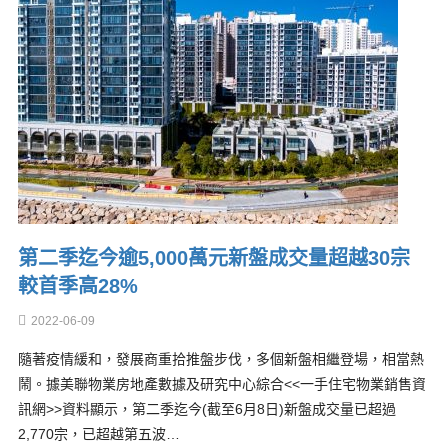
第二季迄今逾5,000萬元新盤成交量超越30宗
較首季高28%
2022-06-09
隨著疫情緩和，發展商重拾推盤步伐，多個新盤相繼登場，相當熱
鬧。據美聯物業房地產數據及研究中心綜合<<一手住宅物業銷售資
訊網>>資料顯示，第二季迄今(截至6月8日)新盤成交量已超過
2,770宗，已超越第五波…