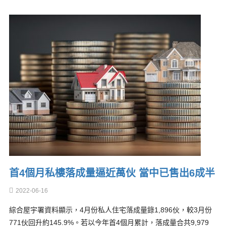
首4個月私樓落成量逼近萬伙 當中已售出6成半
2022-06-16
綜合屋宇署資料顯示，4月份私人住宅落成量錄1,896伙，較3月份
771伙回升約145.9%。若以今年首4個月累計，落成量合共9,979