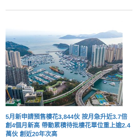
5月新申請預售樓花3,844伙 按月急升近3.7倍
創4個月新高 帶動累積待批樓花單位重上逾2.4
萬伙 創近20年次高