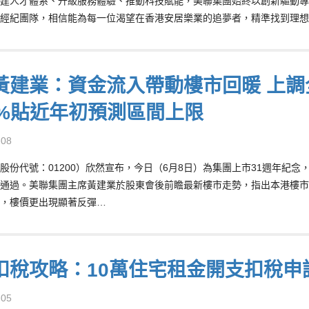
建人才體系、升級服務體驗、推動科技賦能，美聯集團始終以創新驅動專
經紀團隊，相信能為每一位渴望在香港安居樂業的追夢者，精準找到理想
黃建業：資金流入帶動樓市回暖 上調
5%貼近年初預測區間上限
-08
股份代號：01200）欣然宣布，今日（6月8日）為集團上市31週年紀
通過。美聯集團主席黃建業於股東會後前瞻最新樓市走勢，指出本港樓市
，樓價更出現顯著反彈…
扣稅攻略：10萬住宅租金開支扣稅申
-05