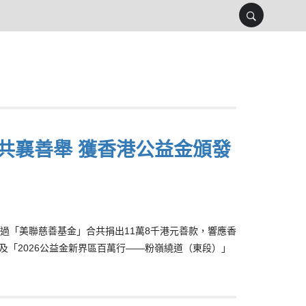
共襄善舉 獲香港公益金頒發
過「美聯慈善基金」合共捐出11萬8千港元善款，響應香
」及「2026公益金新界區百萬行——粉嶺繞道（東段）」