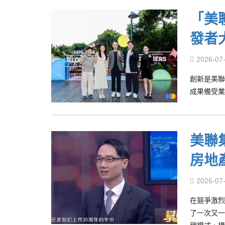
「美
發者
2026-07
創新是美聯
成果備受業
美聯
房地
2026-07
在競爭激烈
了一次又一