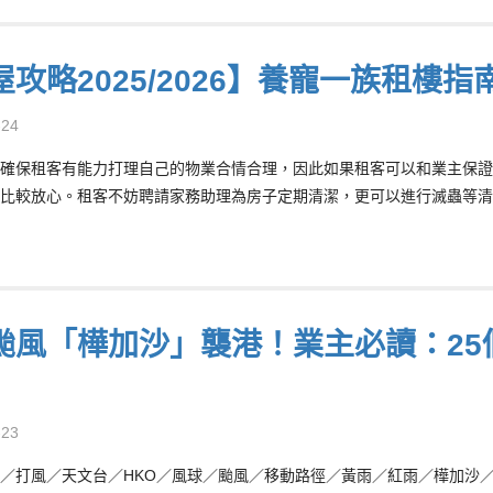
攻略2025/2026】養寵一族租樓指
-24
確保租客有能力打理自己的物業合情合理，因此如果租客可以和業主保證
比較放心。租客不妨聘請家務助理為房子定期清潔，更可以進行滅蟲等清
颱風「樺加沙」襲港！業主必讀：25
-23
／打風／天文台／HKO／風球／颱風／移動路徑／黃雨／紅雨／樺加沙／Rag