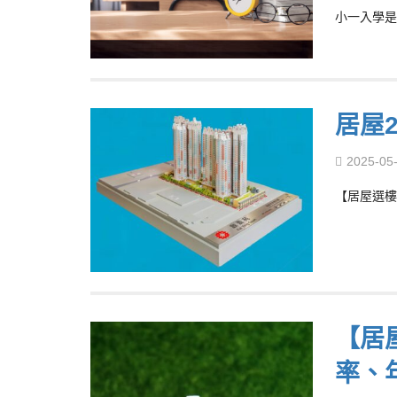
小一入學是
居屋2
2025-05
【居屋選樓
【居
率、