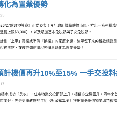
轉化為置業優勢
-25
026/27財政預算案》正式發表！今年政府繼續體恤市民，推出一系列
退稅上限$3,000），以及增加基本免稅額與子女免稅額。
計劃「上車」買樓或準備「換樓」的家庭來說，這筆慳下來的稅款絕對是理
稅務焦點，並教你如何將稅務優惠轉化為置業優勢！
預計樓價再升10%至15% 一手交投
-17
本港樓市成功「反攻」，住宅物業交投節節上升，樓價亦企穩回升，四年來
市向好，先是受惠政府於年初《財政預算案》推出調低細價物業印花稅措