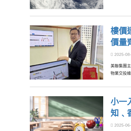
樓價
價量
2025-08
美聯集團主
物業交投維
小一
知﹑香
2025-06