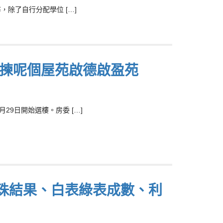
，除了自行分配學位 […]
8成人揀呢個屋苑啟德啟盈苑
29日開始選樓。房委 […]
屋攪珠結果、白表綠表成數、利