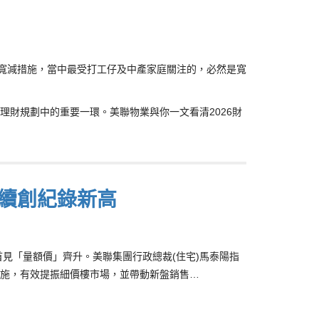
稅務寬減措施，當中最受打工仔及中產家庭關注的，必然是寬
財規劃中的重要一環。美聯物業與你一文看清2026財
料續創紀錄新高
首見「量額價」齊升。美聯集團行政總裁(住宅)馬泰陽指
施，有效提振細價樓市場，並帶動新盤銷售…