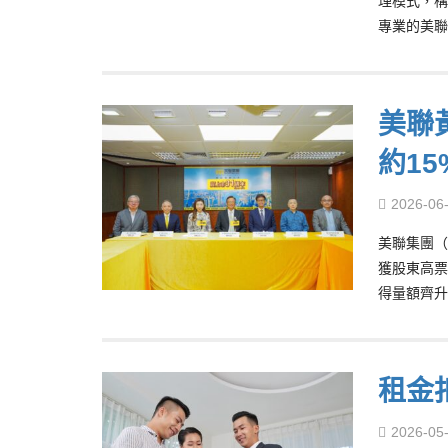
理模式，構
專業的美聯
美聯
約1
2026-06
美聯集團（
獲股東高票
得量額齊升
租金
2026-05