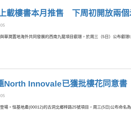
I上載樓書本月推售 下周初開放兩個
-05
與華潤置地海外共同發展的西南九龍項目叡璟，於周三（5日）公布叡璟
North Innovale已獲批樓花同意
-05
場。恒基地產(00012)的古洞北鄉梓路25號項目，周三(5日)公布命名為北都