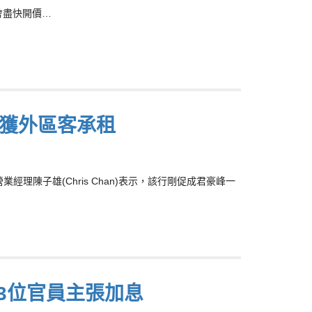
會盡快開價…
元獲外區客承租
陳子雄(Chris Chan)表示，該行剛促成君豪峰一
3位官員主張加息