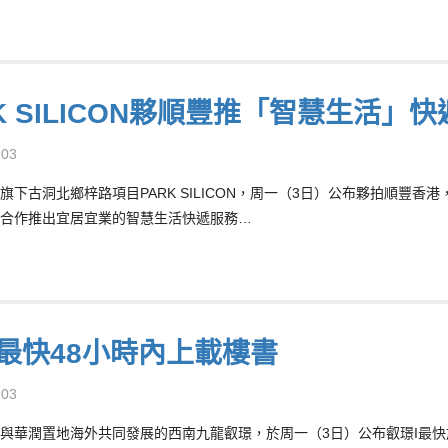
K SILICON夥順豐推「智慧生活」
-03
旗下古洞北鄉梓路項目PARK SILICON，周一（3日）公布夥拍順豐
合作推出宜居宜業的智慧生活快遞服務…
I最快48小時內上載樓書
-03
與華潤置地海外共同發展的西南九龍叡璟，於周一（3日）公布叡璟I最快