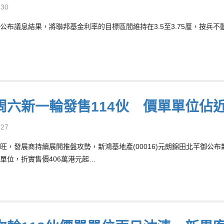
-30
公布議息結果，將聯邦基金利率的目標區間維持在3.5至3.75厘，按兵不動
周六新一輪發售114伙 價單單位佔近
-27
旺，發展商持續展開推盤攻勢，新鴻基地產(00016)元朗錦田北芊御公布新
單位，折實售價406萬港元起…