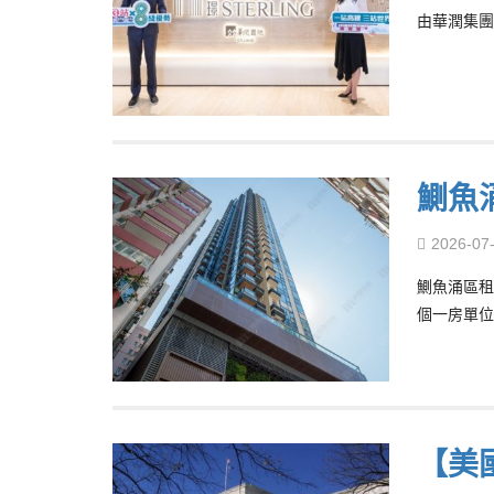
由華潤集團
鰂魚
2026-07
鰂魚涌區租
個一房單位
【美