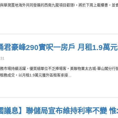
與華潤置地海外共同發展的西南九龍項目叡璟I，將於下周上載樓書，並
涌君豪峰290實呎一房戶 月租1.9萬
-31
務市場持續活躍，優質細單位不乏捧場客。美聯物業太古城-華山閣分行營業經理
租務成交，以月租1.9萬元獲外區租客承接…
國議息】聯儲局宣布維持利率不變 惟