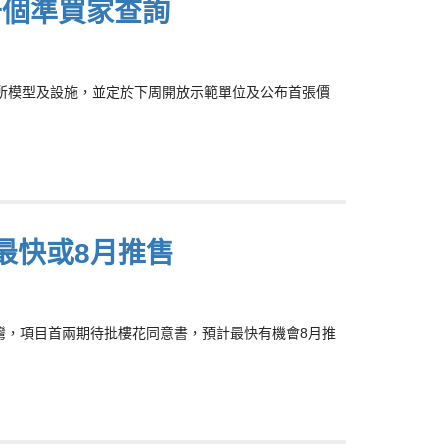
千個準買家查詢
所模型及設施，並定於下周開放示範單位及公布首張價
最快或8月推售
清水灣，項目首兩期待批樓花同意書，預計最快有機會8月推