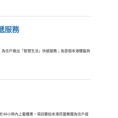
快遞服務
香港，為住戶推出「智慧生活」快遞服務；為首個本港樓盤與
於48小時內上載樓書。項目夥拍本港芭蕾舞團為住戶提