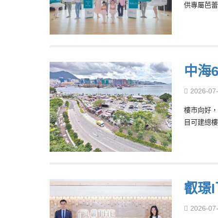
供專屬芭蕾
中海
2026-07
樓市向好，
目可建總樓面
叡璟
2026-07