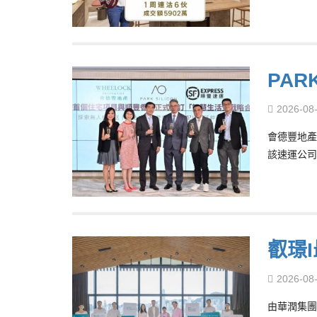
PAR
2026-08
會德豐地產
該速運公司
叡璟
2026-08
由華潤集團