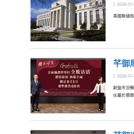
2026-07
美國聯儲局
芊御
2026-07
新盤市況暢
伙屬於價單