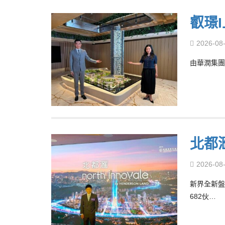
叡璟
2026-08
由華潤集團
北都滙
2026-08
新界全新盤登
682伙…