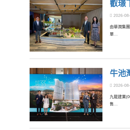
叡璟
2026-08
由華潤集團
單…
牛池
2026-08
九龍建業(
售…