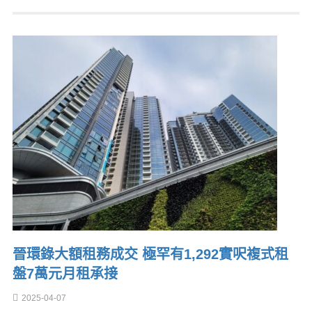
晉環錄大額租務成交 極罕有1,292實呎複式租
盤7萬元月租承接
2025-04-07