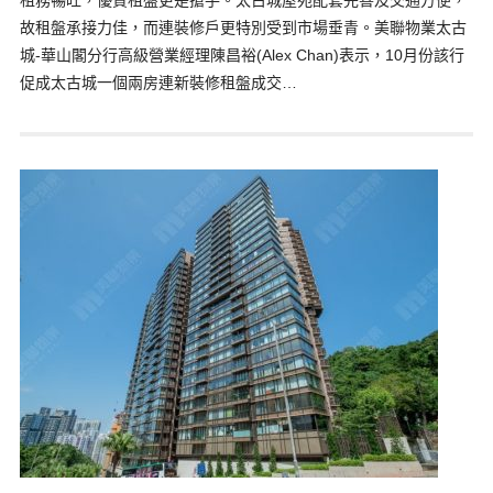
租務暢旺，優質租盤更是搶手。太古城屋苑配套完善及交通方便，
故租盤承接力佳，而連裝修戶更特別受到市場垂青。美聯物業太古
城-華山閣分行高級營業經理陳昌裕(Alex Chan)表示，10月份該行
促成太古城一個兩房連新裝修租盤成交…