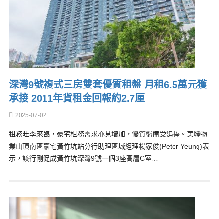
深灣9號複式三房雙套優質租盤 月租6.5萬元獲
承接 2011年貨租金回報約2.7厘
2025-07-02
租務旺季來臨，豪宅租務需求亦見增加，優質盤備受追捧。美聯物
業山頂南區豪宅黃竹坑站分行助理區域經理楊家俊(Peter Yeung)表
示，該行剛促成黃竹坑深灣9號一個3座高層C室…