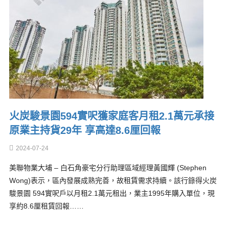
火炭駿景園594實呎獲家庭客月租2.1萬元承接
原業主持貨29年 享高達8.6厘回報
2024-07-24
美聯物業大埔 – 白石角豪宅分行助理區域經理黃國輝 (Stephen
Wong)表示，區內發展成熟完善，故租賃需求持續。該行錄得火炭
駿景園 594實呎戶以月租2.1萬元租出，業主1995年購入單位，現
享約8.6厘租賃回報……