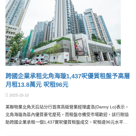
跨國企業承租北角海璇1,437呎優質租盤予高層
月租13.8萬元 呎租96元
2025-10-10
美聯物業北角天后站分行首席高級營業經理盧浩(Danny Lo)表示，
北角海璇為區內優質豪宅屋苑，而租盤亦備受市場歡迎，該行剛協
助跨國企業承租一個1,437實呎優質租盤成交，呎租達96元水平…