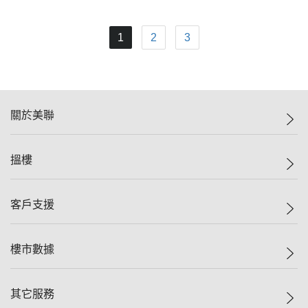
1
2
3
關於美聯
美聯集團
搵樓
投資者關係
集團動態
一手新盤
客戶支援
人才招募
二手盤
網站地圖
上車
自助放盤
樓市數據
減價
專業代理
低水
分行網絡
樓價指數
其它服務
美聯豪宅
查詢熱線