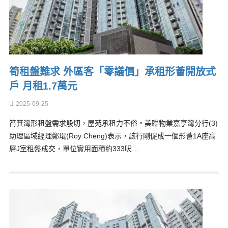
筍租盤難求 外區客「零議價」承租形薈開放式
戶 月租1.7萬元
2025-09-25
筲箕灣形租盤需求殷切，屋苑承租力不俗。美聯物業嘉亨灣分行(3)
助理區域經理鄭琨(Roy Cheng)表示，該行剛促成一個形薈1A座高
層J室租盤成交，單位實用面積約333呎…