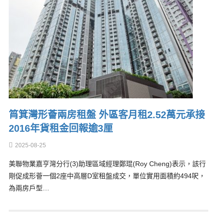
筲箕灣形薈兩房租盤 外區客月租2.52萬元承接
2016年貨租金回報逾3厘
2025-08-25
美聯物業嘉亨灣分行(3)助理區域經理鄭琨(Roy Cheng)表示，該行
剛促成形薈一個2座中高層D室租盤成交，單位實用面積約494呎，
為兩房戶型…