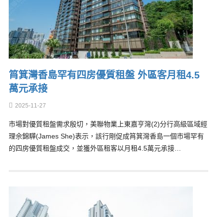
筲箕灣香島罕有四房優質租盤 外區客月租4.5
萬元承接
2025-11-27
市場對優質租盤需求殷切，美聯物業上東嘉亨灣(2)分行高級區域經
理佘錦驊(James She)表示，該行剛促成筲箕灣香島一個市場罕有
的四房優質租盤成交，並獲外區租客以月租4.5萬元承接…