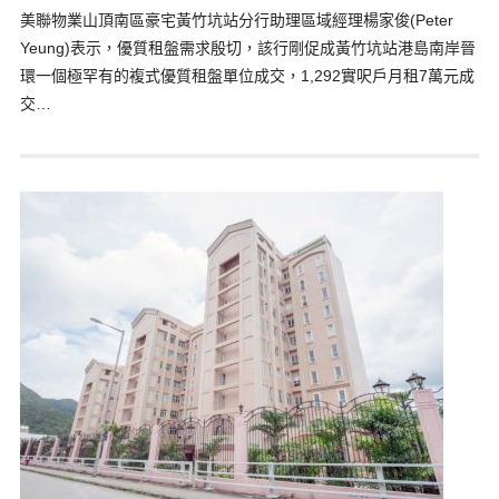
美聯物業山頂南區豪宅黃竹坑站分行助理區域經理楊家俊(Peter
Yeung)表示，優質租盤需求殷切，該行剛促成黃竹坑站港島南岸晉
環一個極罕有的複式優質租盤單位成交，1,292實呎戶月租7萬元成
交…