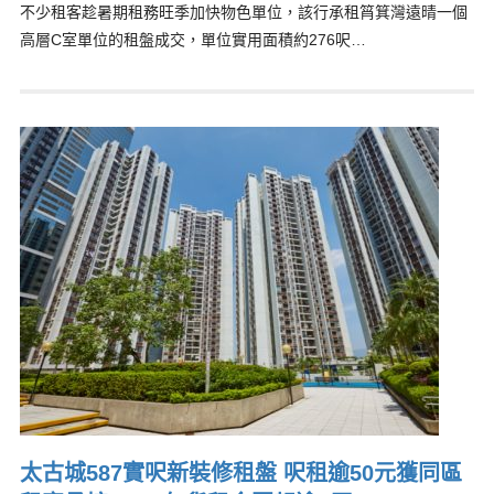
不少租客趁暑期租務旺季加快物色單位，該行承租筲箕灣遠晴一個
高層C室單位的租盤成交，單位實用面積約276呎…
太古城587實呎新裝修租盤 呎租逾50元獲同區