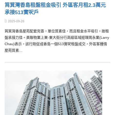
筲箕灣香島租盤租金吸引 外區客月租2.3萬元
承接513實呎戶
2025-09-26
筲箕灣香島屋苑配套完善，單位質素佳，而且租金水平吸引，故租
盤承接力佳。美聯物業上東-東大街分行高級區域經理周永業(Larry
Chau)表示，該行剛促成香島一個513實呎租盤成交，外區客鍾情
屋苑質素…