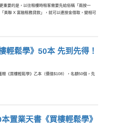
。更重要的是，以往租樓時租客需要先給俗稱「兩按一
美聯 X 富融租務貸款」，就可以連按金借取，變相可
樓輕鬆學》50本 先到先得！
獲贈《買樓輕鬆學》乙本（價值$108），名額50個，先
0本置業天書《買樓輕鬆學》