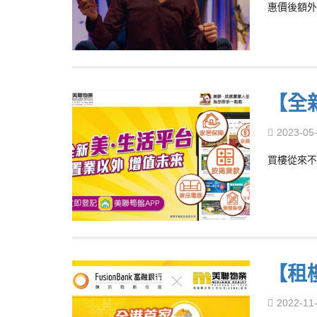
惠價後額外9
【全
2023-05
買樓從來不
【租
2022-11