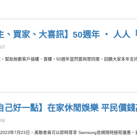
主、買家、大喜訊】50週年 ‧ 人人「
-07
來，幫助無數客戶搵樓、賣樓，50週年當然要與眾同樂，回饋大家多年支持! 凡於
自己好一點】在家休閒娛樂 平民價錢
-06
2023年7月23日，美聯會員可以即時尊享 Samsung官網限時極筍