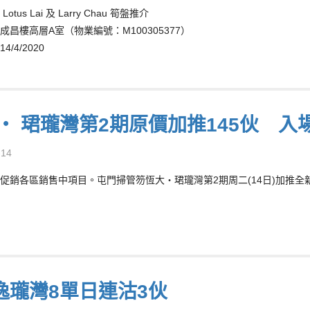
tus Lai 及 Larry Chau 筍盤推介
成昌樓高層A室（物業編號：M100305377）
/4/2020
 ‧ 珺瓏灣第2期原價加推145伙 入
-14
促銷各區銷售中項目。屯門掃管笏恆大‧珺瓏灣第2期周二(14日)加推全新第
逸瓏灣8單日連沽3伙