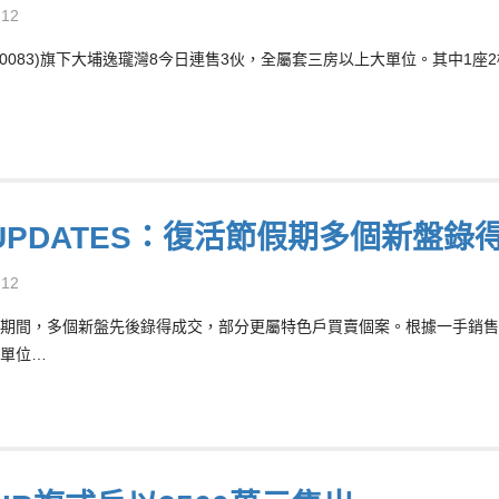
-12
00083)旗下大埔逸瓏灣8今日連售3伙，全屬套三房以上大單位。其中1座2樓
UPDATES：復活節假期多個新盤錄
-12
期間，多個新盤先後錄得成交，部分更屬特色戶買賣個案。根據一手銷售資訊網資料
單位…