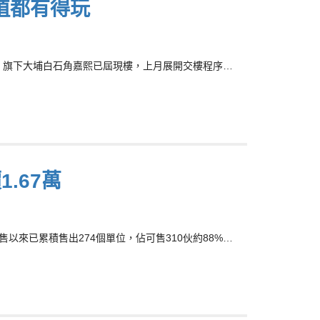
植都有得玩
明稱，旗下大埔白石角嘉熙已屆現樓，上月展開交樓程序…
1.67萬
售以來已累積售出274個單位，佔可售310伙約88%…