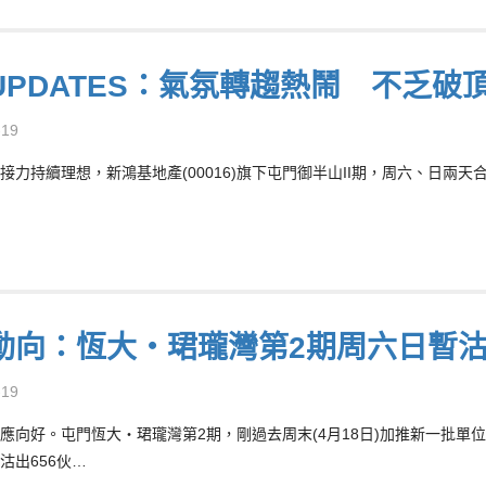
UPDATES：氣氛轉趨熱鬧 不乏破
-19
接力持續理想，新鴻基地產(00016)旗下屯門御半山II期，周六、日兩天合
動向：恆大‧珺瓏灣第2期周六日暫沽
-19
應向好。屯門恆大‧珺瓏灣第2期，剛過去周末(4月18日)加推新一批單
沽出656伙…