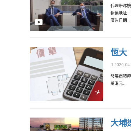
代理帶睇樓 Lo
物業地址：
廣告日期：14
恆大
2020-04
發展商積極
萬港元…
大埔