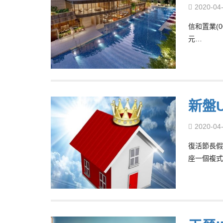
2020-04
信和置業(
元…
新盤
2020-04
復活節長假
座一個複式