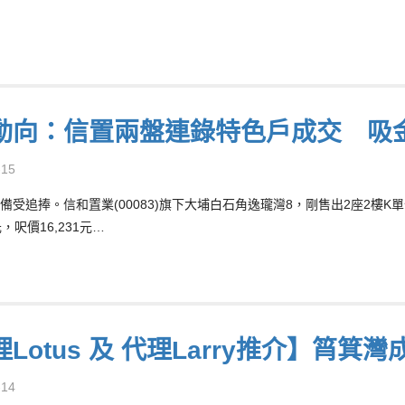
動向：信置兩盤連錄特色戶成交 吸
-15
備受追捧。信和置業(00083)旗下大埔白石角逸瓏灣8，剛售出2座2樓K
元，呎價16,231元…
Lotus 及 代理Larry推介】筲箕
-14