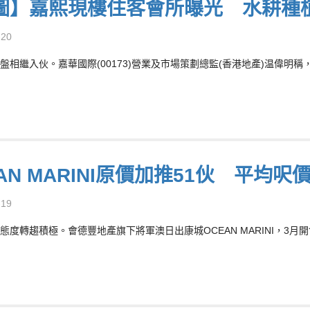
圖】嘉熙現樓住客會所曝光 水耕種
-20
盤相繼入伙。嘉華國際(00173)營業及市場策劃總監(香港地產)温偉
AN MARINI原價加推51伙 平均呎價
-19
態度轉趨積極。會德豐地產旗下將軍澳日出康城OCEAN MARINI，3月開