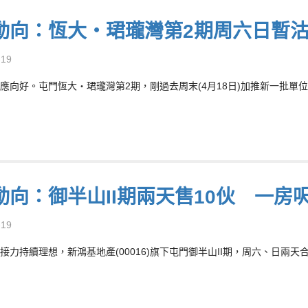
動向：恆大‧珺瓏灣第2期周六日暫沽
-19
應向好。屯門恆大‧珺瓏灣第2期，剛過去周末(4月18日)加推新一批單
動向：御半山II期兩天售10伙 一房
-19
接力持續理想，新鴻基地產(00016)旗下屯門御半山II期，周六、日兩天合