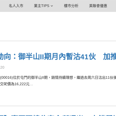
名人入市
業主TIPS
樓市分析
美聯會優惠
動向：御半山II期月內暫沽41伙 加
-20
(00016)位於屯門的御半山II期，銷情持續理想，繼過去周六日沽出11伙
呎價為16,222元…