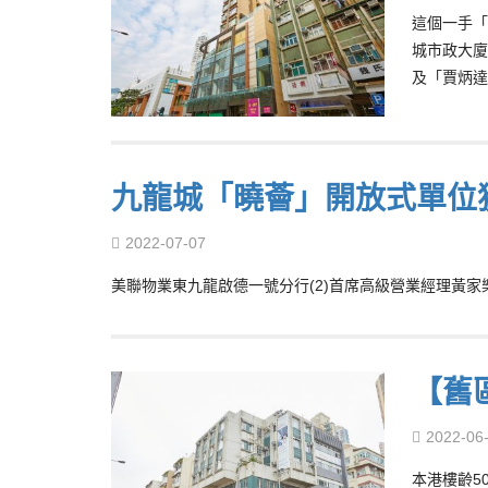
這個一手「
城市政大廈
及「賈炳達
九龍城「曉薈」開放式單位獲承
2022-07-07
美聯物業東九龍啟德一號分行(2)首席高級營業經理黃家樂
【舊
2022-06
本港樓齡5