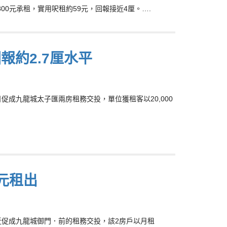
800元承租，實用呎租約59元，回報接近4厘。….
報約2.7厘水平
促成九龍城太子匯兩房租務交投，單位獲租客以20,000
0元租出
新近促成九龍城御門．前的租務交投，該2房戶以月租