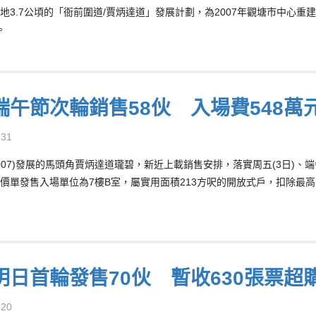
地3.7公頃的「衙前圍道/賈炳達道」發展計劃，為2007年觀塘市中心
。
端午節次輪銷售58伙 入場費548萬
-31
2007)發展的馬頭角賈炳達道瓏碧，新近上載銷售安排，落實周五(3日)、
價單發售入場單位為7樓B室，屬實用面積213方呎的開放式戶，扣除最高
明日首輪發售70伙 暫收630張票超
-20