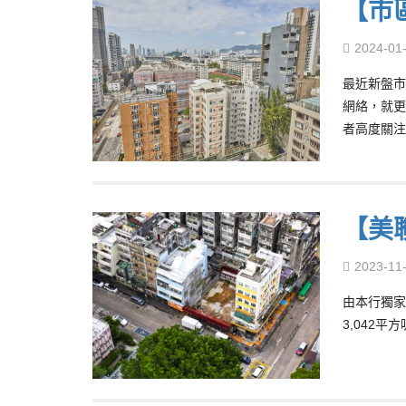
【市
2024-01
最近新盤市
網絡，就更
者高度關注
【美
2023-11
由本行獨家
3,042