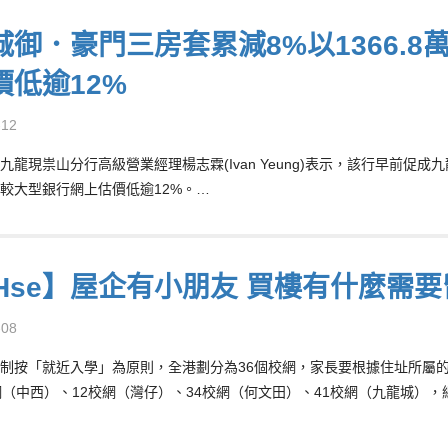
城御．豪門三房套累減8%以1366.8
價低逾12%
-12
九龍現祟山分行高級營業經理楊志霖(Ivan Yeung)表示，該行早前促成
較大型銀行網上估價低逾12%。…
8Hse】屋企有小朋友 買樓有什麼需
-08
制按「就近入學」為原則，全港劃分為36個校網，家長要根據住址所屬
網（中西）、12校網（灣仔）、34校網（何文田）、41校網（九龍城）