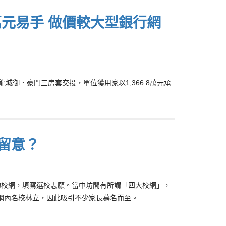
萬元易手 做價較大型銀行網
九龍城御．豪門三房套交投，單位獲用家以1,366.8萬元承
要留意？
的校網，填寫選校志願。當中坊間有所謂「四大校網」，
，網內名校林立，因此吸引不少家長慕名而至。