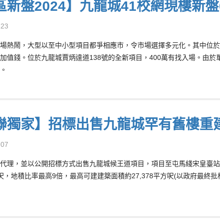
區新盤2024】九龍城41校網現樓新盤
-23
場熱鬧，大型以至中小型項目都爭相應市，令市場選擇多元化。其中位於
加值錢。位於九龍城賈炳達道138號的全新項目，400萬有找入場。由於
。
聯獨家】招標出售九龍城罕有舊樓重
-07
代理，並以公開招標方式出售九龍城候王道項目，項目至屯馬綫宋皇臺站
平方呎，地積比率最高9倍，最高可建建築面積約27,378平方呎(以政府最終批