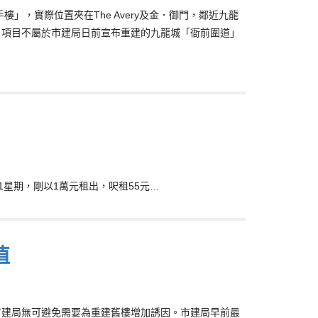
」，實際位置夾在The Avery及金．御門，鄰近九龍
，項目不屬於市建局日前宣布重建的九龍城「衙前圍道」
1星期，剛以1萬元租出，呎租55元…
值
市建局無可避免需要為重建舊樓增加誘因。市建局早前最