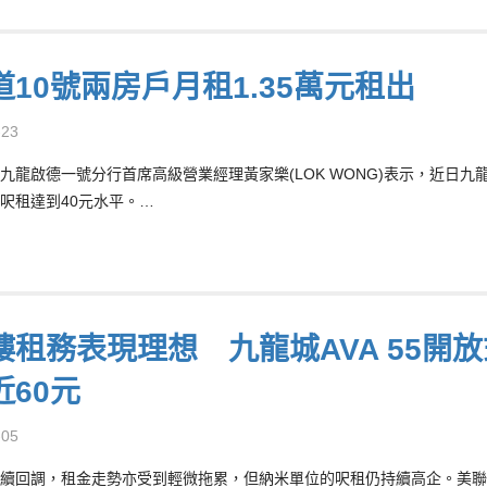
道10號兩房戶月租1.35萬元租出
-23
九龍啟德一號分行首席高級營業經理黃家樂(LOK WONG)表示，近日九龍
呎租達到40元水平。…
樓租務表現理想 九龍城AVA 55開放
近60元
-05
續回調，租金走勢亦受到輕微拖累，但納米單位的呎租仍持續高企。美聯物