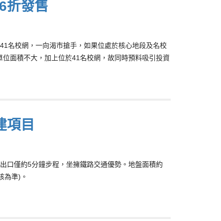
6折發售
41名校網，一向渴市搶手，如果位處於核心地段及名校
單位面積不大，加上位於41名校網，故同時預料吸引投資
建項目
出口僅約5分鐘步程，坐擁鐵路交通優勢。地盤面積約
核為準)。