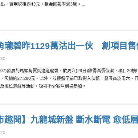
0元租出，實用呎租逾43元，租金回報率逾3厘。…
角瓏碧昨1129萬沽出一伙 創項目
-30
2007)發展的馬頭角賈炳達道瓏碧，於周六(29日)錄得高價個案，項目20樓
，呎價約27,280元。此外，該樓盤早前已取得入伙紙，發展商於周六、日
及攤位遊戲等活動，吸引不少客戶到場參加。
市趣聞】九龍城新盤 斷水斷電 愈低
-20