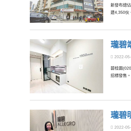
新發布總佔
建4,350伙
瓏碧
2022-05
碧桂園(0
招標發售。
瓏碧
2022-05