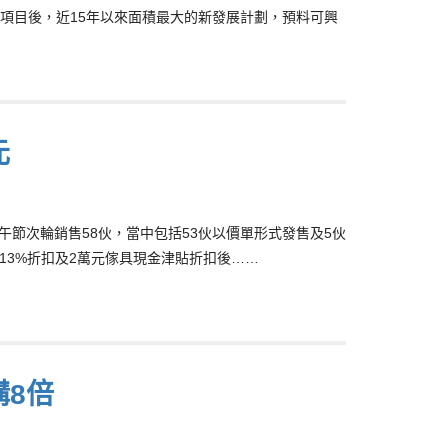
重建項目後，近15年以來面積最大的新發展計劃，預料可興
元
端午節次輪銷售58伙，當中包括53伙以價單形式發售及5伙
13%折扣及2萬元傢具現金津貼折扣後……
購8倍