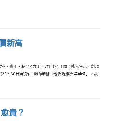
售價新高
D室，實用面積414方呎，昨日以1,129.4萬元售出，創項
(29、30日)於項目會所舉辦「瓏碧現樓嘉年華會」，設
層愈貴？