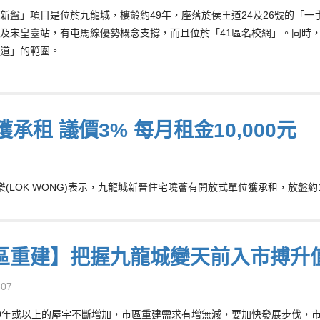
新盤」項目是位於九龍城，樓齡約49年，座落於侯王道24及26號的「一手樓
及宋皇臺站，有屯馬線優勢概念支撐，而且位於「41區名校網」。同時
道」的範圍。
租 議價3% 每月租金10,000元
(LOK WONG)表示，九龍城新晉住宅曉薈有開放式單位獲承租，放盤約
區重建】把握九龍城變天前入市搏升
-07
0年或以上的屋宇不斷增加，市區重建需求有增無減，要加快發展步伐，