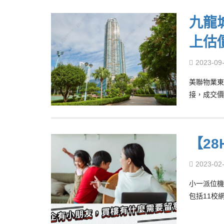
九龍
上估
2023-09
美聯物業東
接，成交價
【2
2023-02
小一派位機
包括11校