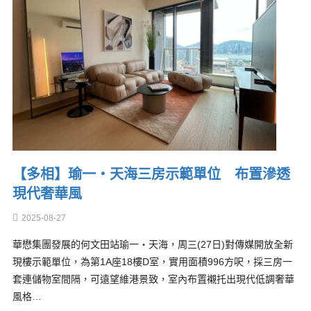
【多相】瑜一‧天海三房示範單位 布置滲透
現代奢華風
2025-08-27
華懋集團發展的何文田站瑜一‧天海，周三(27日)對傳媒開放全新
現樓示範單位，為第1A座18樓D室，實用面積996方呎，採三房一
套連儲物室間隔，可遠望維港景致，室內布置襯托出現代低調奢華
風格…