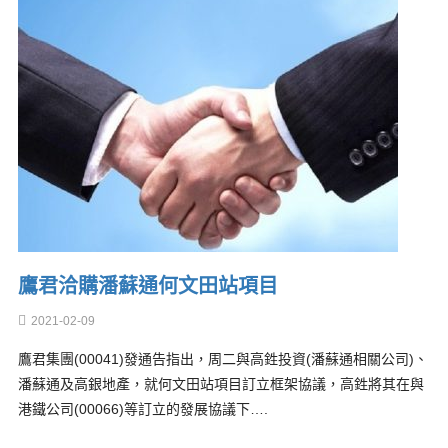
鷹君洽購潘蘇通何文田站項目
2021-02-09
鷹君集團(00041)發通告指出，周二與高鉎投資(潘蘇通相關公司)、
潘蘇通及高銀地產，就何文田站項目訂立框架協議，高鉎將其在與
港鐵公司(00066)等訂立的發展協議下….