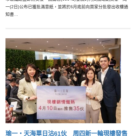
一(2日)公布已獲批滿意紙，並將於6月底前向買家分批發出收樓通
知書…
瑜一‧天海單日沽61伙 周四新一輪現樓發售