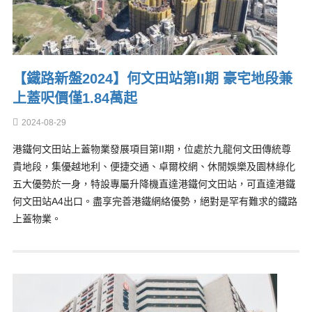
【鐵路新盤2024】何文田站第II期 豪宅地段兼
上蓋呎價僅1.84萬起
2024-08-29
港鐵何文田站上蓋物業發展項目第II期，位處於九龍何文田傳統尊
貴地段，集優越地利、便捷交通、卓爾校網、休閒娛樂及園林綠化
五大優勢於一身，特設專屬升降機直達港鐵何文田站，可直達港鐵
何文田站A4出口。盡享完善港鐵網絡優勢，絕對是罕有難求的鐵路
上蓋物業。