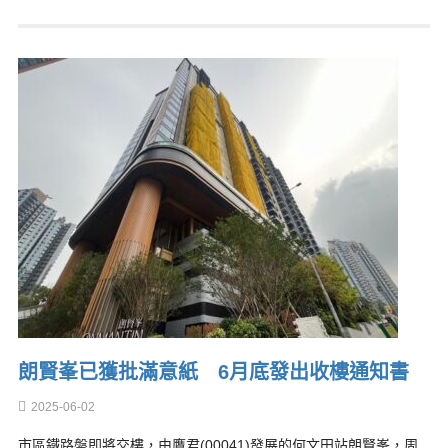
朗賢峯已獲批滿意紙 6月底發出收樓通知書
2025-06-02
市區鐵路盤即將交樓，由鷹君(00041)發展的何文田站朗賢峯，周