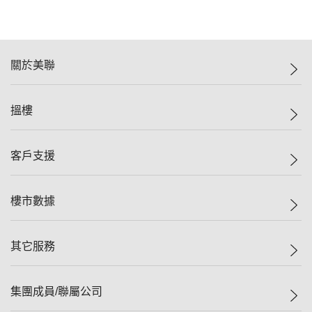
關於美聯
美聯集團
搵樓
投資者關係
集團動態
一手新盤
客戶支援
人才招募
二手盤
網站地圖
上車
自助放盤
樓市數據
減價
專業代理
低水
分行網絡
樓價指數
其它服務
美聯豪宅
查詢熱線
信心指數
獨家樓盤
聯絡我們
最新成交
屋苑專頁
租盤
集團成員/聯屬公司
按揭計算機
歷史成交
大灣區專頁
居屋專頁