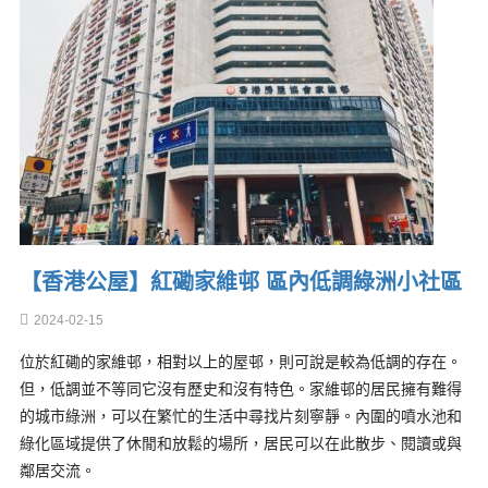
【香港公屋】紅磡家維邨 區內低調綠洲小社區
2024-02-15
位於紅磡的家維邨，相對以上的屋邨，則可說是較為低調的存在。
但，低調並不等同它沒有歷史和沒有特色。家維邨的居民擁有難得
的城市綠洲，可以在繁忙的生活中尋找片刻寧靜。內圍的噴水池和
綠化區域提供了休閒和放鬆的場所，居民可以在此散步、閱讀或與
鄰居交流。