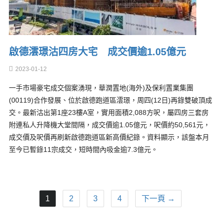
啟德澐璟沽四房大宅 成交價逾1.05億元
2023-01-12
一手市場豪宅成交個案湧現，華潤置地(海外)及保利置業集團
(00119)合作發展、位於啟德跑道區澐璟，周四(12日)再錄雙破頂成
交。最新沽出第1座23樓A室，實用面積2,088方呎，屬四房三套房
附連私人升降機大堂間隔，成交價逾1.05億元，呎價約50,561元，
成交價及呎價再刷新啟德跑道區新高價紀錄。資料顯示，該盤本月
至今已暫錄11宗成交，短時間內吸金逾7.3億元。
1
2
3
4
下一頁 →