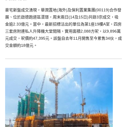
豪宅新盤成交湧現，華潤置地(海外)及保利置業集團(00119)合作發
展、位於啟德跑道區澐璟，周末兩日(14及15日)共錄3宗成交，吸
金逾2.33億元。當中，最新招標沽出的單位為第1座19樓A室，四房
三套房附連私人升降機大堂間隔，實用面積2,088方呎，以9,896萬
元成交，呎價約47,395元。該盤自去年11月開售至今累售34伙，成
交金額約18億元。