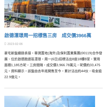
啟德澐璟周一招標售三房 成交價3966萬
2023-02-06
豪宅新盤續錄承接，華潤置地(海外)及保利置業集團(00119)合作發
展、位於啟德跑道區澐璟，周一(6日)招標沽出8座18樓B室，實用
面積1,185方呎，三房間隔，成交價3,966.78萬元，呎價約33,475
元。資料顯示，該盤由去年底開售至今，累計沽出約44伙，吸金逾
22.9億元。