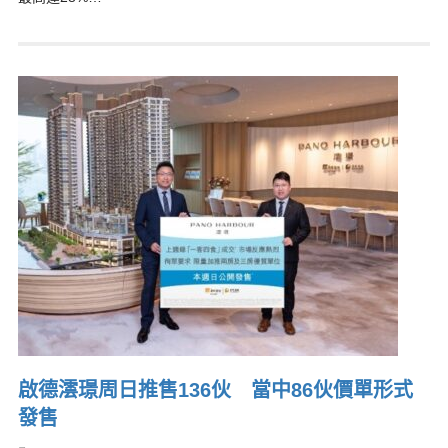
啟德澐璟周日推售136伙 當中86伙價單形式
發售