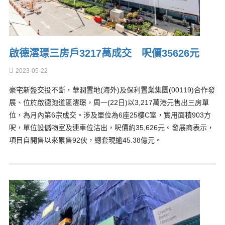
啟德澐璟三房戶3217萬成交 呎價35626元
2023-05-22
豪宅新盤交投不斷，華潤置地(海外)及保利置業集團(00119)合作發
展、位於啟德跑道區澐璟，周一(22日)以3,217萬港元售出三房單
位，為月內第6宗成交。涉及單位為6座25樓C室，實用面積903方
呎，單位設儲物室及連車位沽出，呎價約35,626元。發展商表示，
項目自開售以來累售92伙，總套現逾45.38億元。