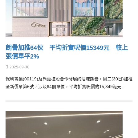
朗譽加推64伙 平均折實呎價15349元 較上
張價單平2%
2025-09-30
保利置業(00119)及尚嘉控股合作發展的油塘朗譽，周二(30日)加推
全新價單第6號，涉及64個單位，平均折實呎價約15,349港元…