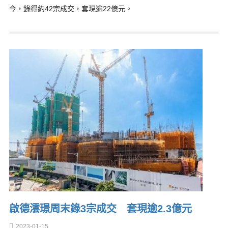
今，錄得約42宗成交，套現逾22億元。
啟德澐璟周末錄3宗成交 套現逾2.3億元
2023-01-15