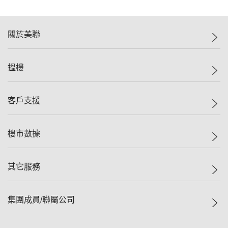
關於美聯
美聯集團
搵樓
投資者關係
集團動態
一手新盤
客戶支援
人才招募
二手盤
網站地圖
上車
自助放盤
樓市數據
減價
專業代理
低水
分行網絡
樓價指數
其它服務
美聯豪宅
查詢熱線
信心指數
獨家樓盤
聯絡我們
最新成交
屋苑專頁
租盤
集團成員/聯屬公司
按揭計算機
歷史成交
大灣區專頁
居屋專頁
負擔能力計算機
成交數據
樓市資訊
買賣流程