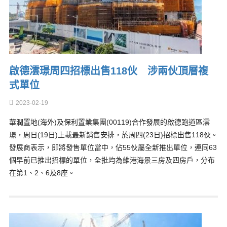
啟德澐璟周四招標出售118伙 涉兩伙頂層複
式單位
2023-02-19
華潤置地(海外)及保利置業集團(00119)合作發展的啟德跑道區澐
璟，周日(19日)上載最新銷售安排，於周四(23日)招標出售118伙。
發展商表示，即將發售單位當中，佔55伙屬全新推出單位，連同63
個早前已推出招標的單位，全批均為維港海景三房及四房戶，分布
在第1、2、6及8座。