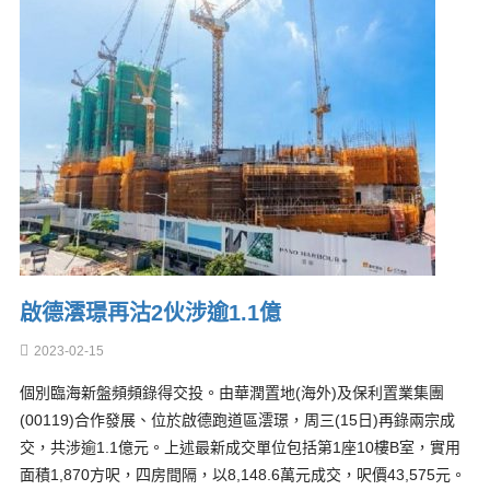
啟德澐璟再沽2伙涉逾1.1億
2023-02-15
個別臨海新盤頻頻錄得交投。由華潤置地(海外)及保利置業集團
(00119)合作發展、位於啟德跑道區澐璟，周三(15日)再錄兩宗成
交，共涉逾1.1億元。上述最新成交單位包括第1座10樓B室，實用
面積1,870方呎，四房間隔，以8,148.6萬元成交，呎價43,575元。