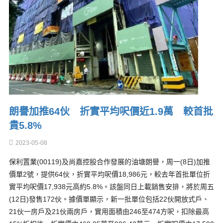
朗譽加推64伙 折實平均呎價近1.9萬 較首批
貴5.8%
2023-05-08
保利置業(00119)及尚嘉控股合作發展的油塘朗譽，周一(8日)加推
價單2號，提供64伙，折實平均呎價18,986元，較去年首批單位折
實平均呎價17,938元高約5.8%。該盤同日上載銷售安排，將於周五
(12日)發售172伙。據價單顯示，新一批單位包括22伙開放式戶、
21伙一房戶及21伙兩房戶，實用面積由246至474方呎，扣除最高