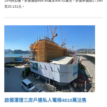
15%折扣後，折實價由468.85萬至906.42萬元，折實呎價由17,590
至20,131元。
啟德澐璟三房戶連私人電梯4810萬沽售