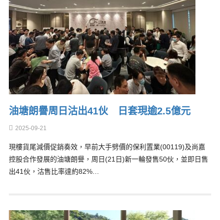
油塘朗譽周日沽出41伙 日套現逾2.5億元
2025-09-21
現樓貨尾減價促銷奏效，早前大手劈價的保利置業(00119)及尚嘉
控股合作發展的油塘朗譽，周日(21日)新一輪發售50伙，並即日售
出41伙，沽售比率達約82%…