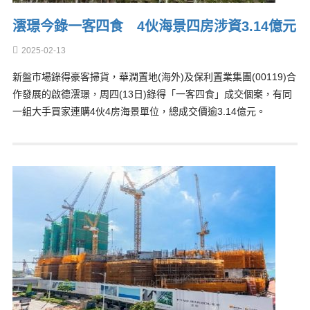
澐璟今錄一客四食 4伙海景四房涉資3.14億元
2025-02-13
新盤市場錄得豪客掃貨，華潤置地(海外)及保利置業集團(00119)合
作發展的啟德澐璟，周四(13日)錄得「一客四食」成交個案，有同
一組大手買家連購4伙4房海景單位，總成交價逾3.14億元。