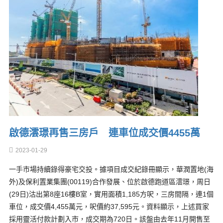
啟德澐璟再售三房戶 連車位成交價4455萬
2023-01-29
一手市場持續錄得豪宅交投。據項目成交紀錄冊顯示，華潤置地(海
外)及保利置業集團(00119)合作發展、位於啟德跑道區澐璟，周日
(29日)沽出第8座16樓B室，實用面積1,185方呎，三房間隔，連1個
車位，成交價4,455萬元，呎價約37,595元。資料顯示，上述買家
採用靈活付款計劃入市，成交期為720日。該盤由去年11月開售至