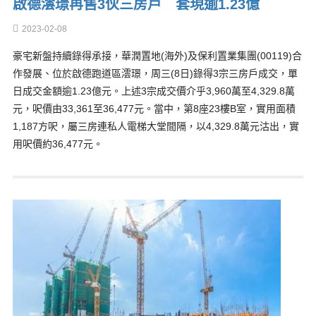
啟德澐璟再售3伙三房戶 套現逾1.23億
2023-02-08
豪宅新盤持續錄得承接，華潤置地(海外)及保利置業集團(00119)合
作發展、位於啟德跑道區澐璟，周三(8日)錄得3宗三房戶成交，單
日成交金額逾1.23億元。上述3宗成交價介乎3,960萬至4,329.8萬
元，呎價由33,361至36,477元。當中，第8座23樓B室，實用面積
1,187方呎，屬三房連私人電梯大堂間隔，以4,329.8萬元沽出，實
用呎價約36,477元。