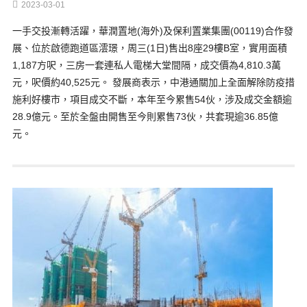
2023-03-01
一手交投漸轉活躍，華潤置地(海外)及保利置業集團(00119)合作發
展、位於啟德跑道區澐璟，周三(1日)售出8座29樓B室，實用面積
1,187方呎，三房一套連私人電梯大堂間隔，成交價為4,810.3萬
元，呎價約40,525元。 發展商表示，中港通關加上全面解除防疫措
施利好樓市，項目成交不斷，本年至今累售54伙，涉及成交金額逾
28.9億元。至於全盤由開售至今則累售73伙，共套現逾36.85億
元。