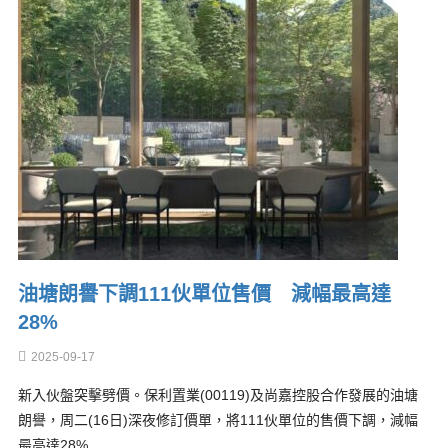
油塘朗譽下調111伙單位售價 減幅最高達
28%
2025-09-17
新入伙盤突擊劈價。保利置業(00119)及尚嘉控股合作發展的油塘
朗譽，周二(16日)深夜修訂價單，將111伙單位的售價下調，減幅
最高達28%…