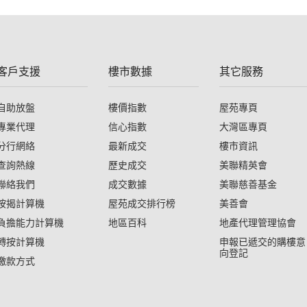
客戶支援
樓市數據
其它服務
自助放盤
樓價指數
屋苑專頁
專業代理
信心指數
大灣區專頁
分行網絡
最新成交
樓市資訊
查詢熱線
歷史成交
美聯精英會
聯絡我們
成交數據
美聯慈善基金
按揭計算機
屋苑成交排行榜
美善會
負擔能力計算機
地區百科
地產代理管理協會
轉按計算機
申報已遞交的購樓意
向登記
繳款方式