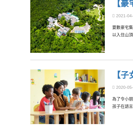
【豪
2021-04
要數豪宅集
以入住山頂
【子
2020-05
為了令小朋
孩子在語言