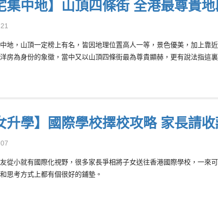
宅集中地】山頂四條街 全港最尊貴地
-21
中地，山頂一定榜上有名，皆因地理位置高人一等，景色優美，加上靠近
洋房為身份的象徵，當中又以山頂四條街最為尊貴顯赫，更有說法指這裏
女升學】國際學校擇校攻略 家長請收
-07
友從小就有國際化視野，很多家長爭相將子女送往香港國際學校，一來可
和思考方式上都有個很好的鋪墊。