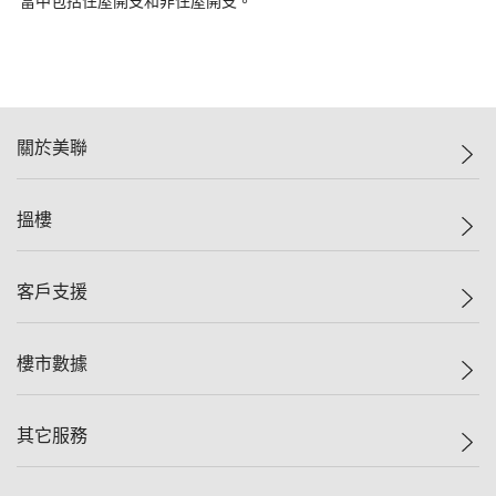
當中包括住屋開支和非住屋開支。
關於美聯
美聯集團
搵樓
投資者關係
集團動態
一手新盤
客戶支援
人才招募
二手盤
網站地圖
上車
自助放盤
樓市數據
減價
專業代理
低水
分行網絡
樓價指數
其它服務
美聯豪宅
查詢熱線
信心指數
獨家樓盤
聯絡我們
最新成交