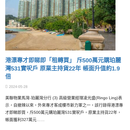
港漂專才即睇即「租轉買」 斥500萬元購珀麗
灣531實呎戶 原業主持貨22年 帳面升值約1.9
倍
2024-05-28
美聯物業馬灣-珀麗灣分行 (3) 高級營業經理凌光盛(Ringo Ling)表
示，自撤辣以來，外來專才客成樓市新力軍之一，該行錄得港漂專
才即睇即買，斥500萬元購珀麗灣531實呎戶，原業主持貨22年，
帳面獲利327萬元……