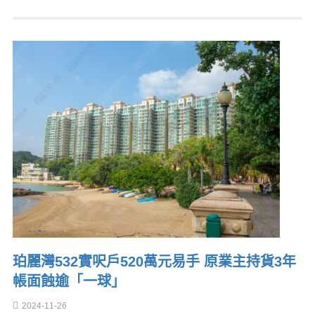
珀麗灣532實呎戶520萬元易手 原業主持貨3年
帳面蝕逾「一球」
2024-11-26