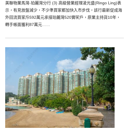
美聯物業馬灣-珀麗灣分行 (3) 高級營業經理凌光盛(Ringo Ling)表
示，有見放盤減少，不少準買家都加快入市步伐，該行最新促成海
外回流買家斥592萬元承接珀麗灣520實呎戶，原業主持貨10年，
轉手帳面獲利87萬元……