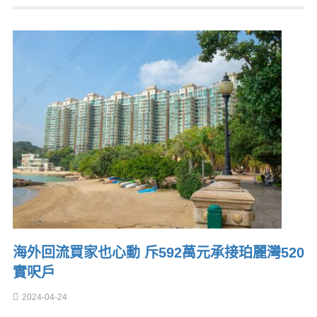
海外回流買家也心動 斥592萬元承接珀麗灣520
實呎戶
2024-04-24