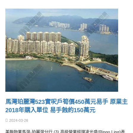
馬灣珀麗灣523實呎戶筍價450萬元易手 原業主
2018年購入單位 易手蝕約150萬元
2024-03-26
美聯物業馬灣-珀麗灣分行 (3) 高級營業經理凌光盛(Ringo Ling)表