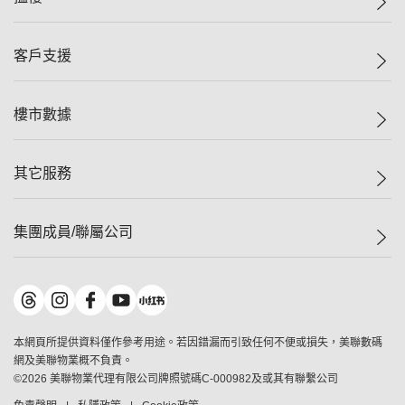
投資者關係
集團動態
一手新盤
客戶支援
人才招募
二手盤
網站地圖
上車
自助放盤
樓市數據
減價
專業代理
低水
分行網絡
樓價指數
其它服務
美聯豪宅
查詢熱線
信心指數
獨家樓盤
聯絡我們
最新成交
屋苑專頁
租盤
集團成員/聯屬公司
按揭計算機
歷史成交
大灣區專頁
居屋專頁
負擔能力計算機
成交數據
樓市資訊
買賣流程
美聯物業
轉按計算機
屋苑成交排行榜
美聯精英會
鋑聯控股
*
繳款方式
地區百科
美聯慈善基金
美聯工商舖
*
本網頁所提供資料僅作參考用途。若因錯漏而引致任何不便或損失，美聯數碼
美善會
美聯中國
網及美聯物業概不負責。
地產代理管理協會
©
2026
美聯物業代理有限公司牌照號碼C-000982及或其有聯繫公司
美聯澳門
申報已遞交的購樓意向登記