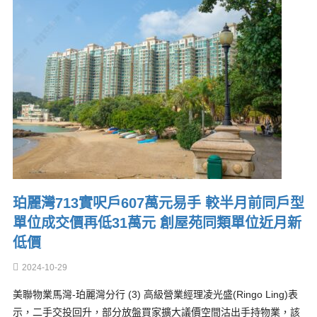
珀麗灣713實呎戶607萬元易手 較半月前同戶型
單位成交價再低31萬元 創屋苑同類單位近月新
低價
2024-10-29
美聯物業馬灣-珀麗灣分行 (3) 高級營業經理凌光盛(Ringo Ling)表
示，二手交投回升，部分放盤買家擴大議價空間沽出手持物業，該