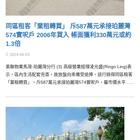
同區租客「棄租轉買」 斥587萬元承接珀麗灣
574實呎戶 2006年買入 帳面獲利330萬元或約
1.3倍
2024-06-03
美聯物業馬灣-珀麗灣分行 (3) 高級營業經理凌光盛(Ringo Ling)表
示，區內生活配套完善，故放盤向來備受追捧，該行錄得同區租客
「棄租轉買」，斥587萬元承接珀麗灣574實呎戶，屬市價水平……