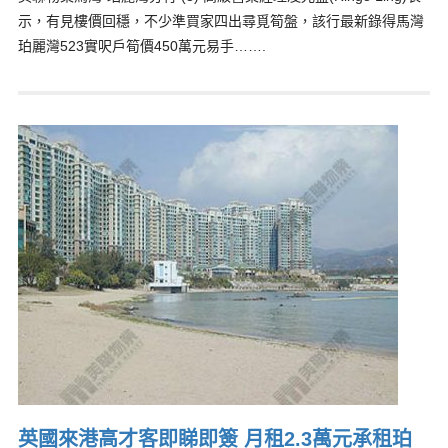
示，有見樓價回穩，不少準買家四出尋覓筍盤，該行最新錄得馬灣
珀麗灣523實呎戶筍價450萬元易手…….
英國來港高才客即睇即簽 月租2.3萬元承租珀