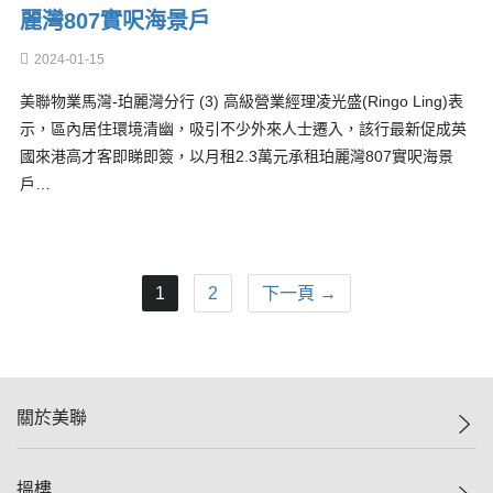
麗灣807實呎海景戶
2024-01-15
美聯物業馬灣-珀麗灣分行 (3) 高級營業經理凌光盛(Ringo Ling)表
示，區內居住環境清幽，吸引不少外來人士遷入，該行最新促成英
國來港高才客即睇即簽，以月租2.3萬元承租珀麗灣807實呎海景
戶…
1
2
下一頁 →
關於美聯
美聯集團
搵樓