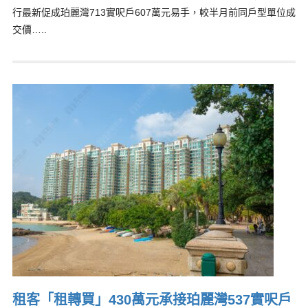
行最新促成珀麗灣713實呎戶607萬元易手，較半月前同戶型單位成
交價…..
租客「租轉買」430萬元承接珀麗灣537實呎戶