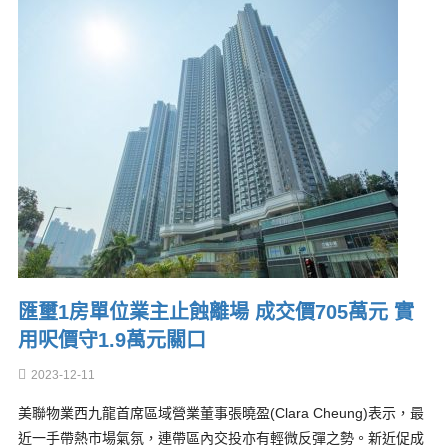
匯璽1房單位業主止蝕離場 成交價705萬元 實
用呎價守1.9萬元關口
2023-12-11
美聯物業西九龍首席區域營業董事張曉盈(Clara Cheung)表示，最
近一手帶熱市場氣氛，連帶區內交投亦有輕微反彈之勢。新近促成