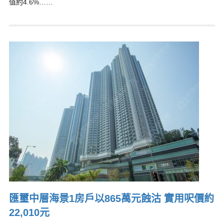
值約4.6%……
匯璽中層海景1房戶以865萬元蝕沽 實用呎價約
22,010元