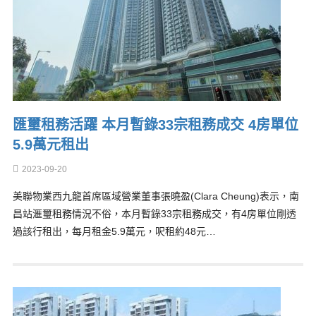
匯璽租務活躍 本月暫錄33宗租務成交 4房單位
5.9萬元租出
2023-09-20
美聯物業西九龍首席區域營業董事張曉盈(Clara Cheung)表示，南
昌站滙璽租務情況不俗，本月暫錄33宗租務成交，有4房單位剛透
過該行租出，每月租金5.9萬元，呎租約48元…