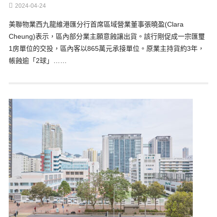
2024-04-24
美聯物業西九龍維港匯分行首席區域營業董事張曉盈(Clara
Cheung)表示，區內部分業主願意蝕讓出貨。該行剛促成一宗匯璽
1房單位的交投，區內客以865萬元承接單位。原業主持貨約3年，
帳蝕逾「2球」……