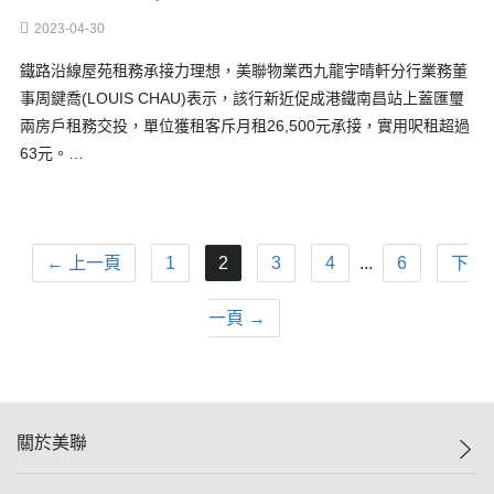
2023-04-30
鐵路沿線屋苑租務承接力理想，美聯物業西九龍宇晴軒分行業務董
事周鍵喬(LOUIS CHAU)表示，該行新近促成港鐵南昌站上蓋匯璽
兩房戶租務交投，單位獲租客斥月租26,500元承接，實用呎租超過
63元。…
← 上一頁
1
2
3
4
...
6
下
一頁 →
關於美聯