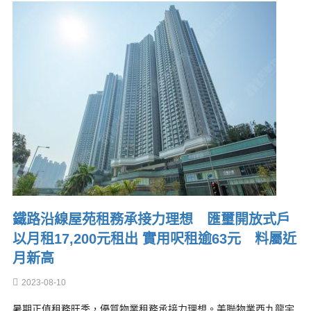
鐵路沿線屋苑租務承接力理想 匯璽開放式戶
以月租17,200元租出 實用呎租逾63元 料屬近
月新高
2023-08-10
暑期正值租務旺季，優質物業租務承接力理想。美聯物業西九龍宇