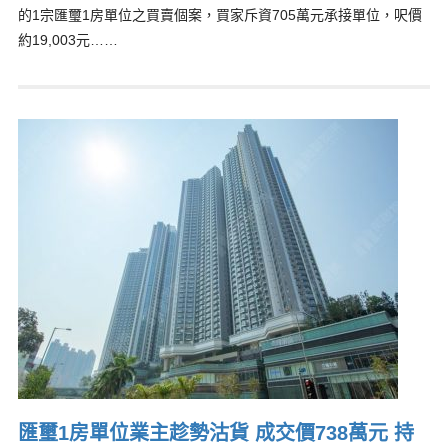
的1宗匯璽1房單位之買賣個案，買家斥資705萬元承接單位，呎價
約19,003元……
匯璽1房單位業主趁勢沽貨 成交價738萬元 持