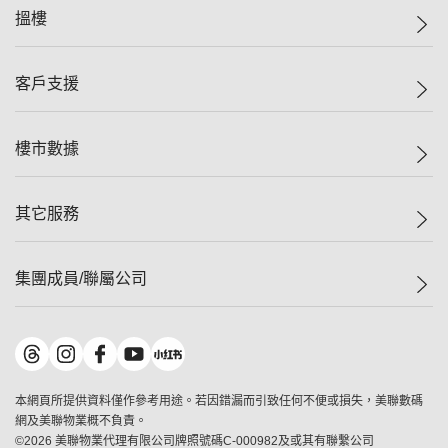
美聯集團
搵樓
投資者關係
集團動態
一手新盤
客戶支援
人才招募
二手盤
網站地圖
上車
自助放盤
樓市數據
減價
專業代理
低水
分行網絡
樓價指數
其它服務
美聯豪宅
查詢熱線
信心指數
獨家樓盤
聯絡我們
最新成交
屋苑專頁
租盤
集團成員/聯屬公司
按揭計算機
歷史成交
大灣區專頁
居屋專頁
負擔能力計算機
成交數據
樓市資訊
買賣流程
美聯物業
轉按計算機
屋苑成交排行榜
美聯精英會
鋑聯控股
*
繳款方式
地區百科
美聯慈善基金
美聯工商舖
*
本網頁所提供資料僅作參考用途。若因錯漏而引致任何不便或損失，美聯數碼
美善會
美聯中國
網及美聯物業概不負責。
地產代理管理協會
©
2026
美聯物業代理有限公司牌照號碼C-000982及或其有聯繫公司