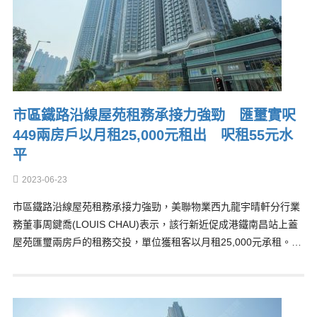
市區鐵路沿線屋苑租務承接力強勁 匯璽實呎
449兩房戶以月租25,000元租出 呎租55元水
平
2023-06-23
市區鐵路沿線屋苑租務承接力強勁，美聯物業西九龍宇晴軒分行業
務董事周鍵喬(LOUIS CHAU)表示，該行新近促成港鐵南昌站上蓋
屋苑匯璽兩房戶的租務交投，單位獲租客以月租25,000元承租。…