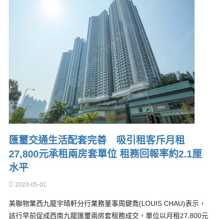
匯璽交通生活配套完善 吸引租客斥月租
27,800元承租兩房套單位 租務回報率約2.1厘
水平
2023-05-01
美聯物業西九龍宇晴軒分行業務董事周鍵喬(LOUIS CHAU)表示，
該行早前促成西南九龍匯璽兩房套租務成交，單位以月租27,800元