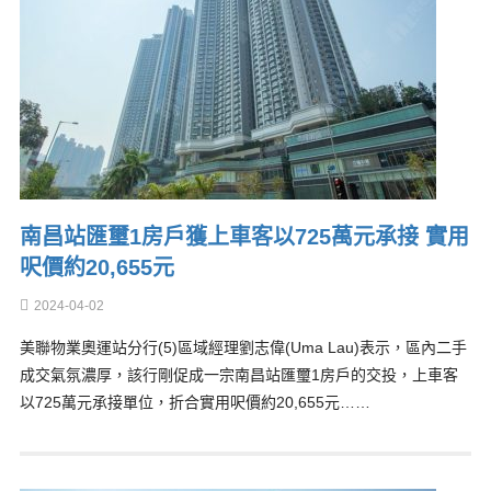
南昌站匯璽1房戶獲上車客以725萬元承接 實用
呎價約20,655元
2024-04-02
美聯物業奧運站分行(5)區域經理劉志偉(Uma Lau)表示，區內二手
成交氣氛濃厚，該行剛促成一宗南昌站匯璽1房戶的交投，上車客
以725萬元承接單位，折合實用呎價約20,655元……