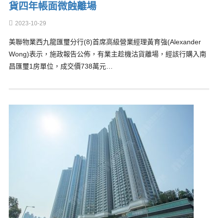
貨四年帳面微蝕離場
2023-10-29
美聯物業西九龍匯璽分行(8)首席高級營業經理黃育強(Alexander
Wong)表示，施政報告公佈，有業主趁機沽貨離場，經該行購入南
昌匯璽1房單位，成交價738萬元…