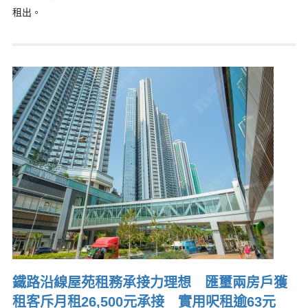
租出。
鐵路沿線屋苑租務承接力理想 匯璽兩房戶獲
租客斥月租26,500元承接 實用呎租逾63元