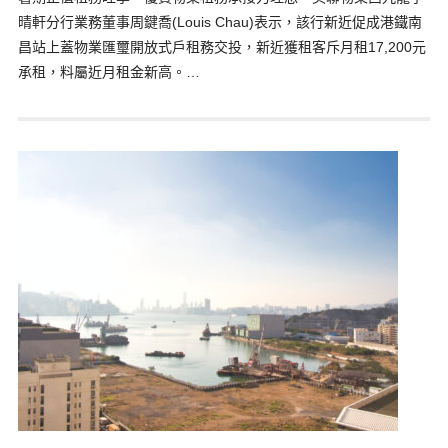
晴軒分行業務董事周鍵喬(Louis Chau)表示，該行新近促成港鐵南
昌站上蓋物業匯璽開放式戶租務交投，新近獲租客斥月租17,200元
承租，料屬近月租金新高。…