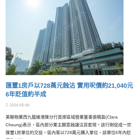
匯璽1房戶以728萬元蝕沽 實用呎價約21,040元
6年貶值約半成
2024-05-06
美聯物業西九龍維港匯分行首席區域營業董事張曉盈(Clara
Cheung)表示，區內部分業主願意蝕讓沽貨套現。該行剛促成一宗
匯璽1房單位的交投，區內客以728萬元購入單位，該單位6年內貶