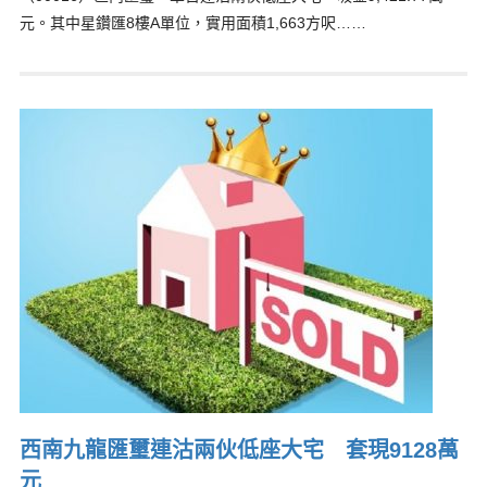
元。其中星鑽匯8樓A單位，實用面積1,663方呎……
西南九龍匯璽連沽兩伙低座大宅 套現9128萬
元