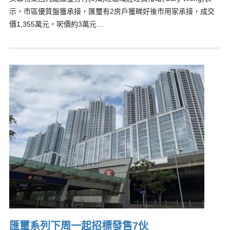
示，市區優質盤獲承接，匯璽有2房戶獲睇好後市用家承接，成交
價1,355萬元，呎價約3萬元…
匯璽系列下周一起招標發售7伙