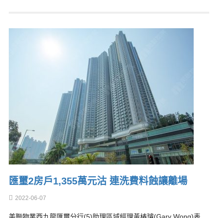
匯璽2房戶1,355萬元沽 連洗費料蝕讓離場
2022-06-07
美聯物業西九龍匯璽分行(5)助理區域經理黃椿璿(Gary Wong)表