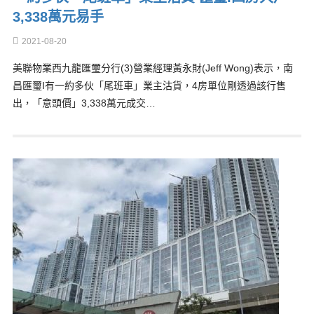
3,338萬元易手
2021-08-20
美聯物業西九龍匯璽分行(3)營業經理黃永財(Jeff Wong)表示，南
昌匯璽I有一約多伙「尾班車」業主沽貨，4房單位剛透過該行售
出，「意頭價」3,338萬元成交…