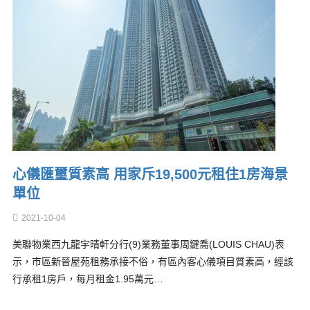
心儀匯璽質素高 用家斥19,500元租住1房海景
單位
2021-10-04
美聯物業西九龍宇晴軒分行(9)業務董事周鍵喬(LOUIS CHAU)表
示，市區新晉屋苑租務承接不俗，有區內客心儀項目質素高，經該
行承租1房戶，每月租金1.95萬元…