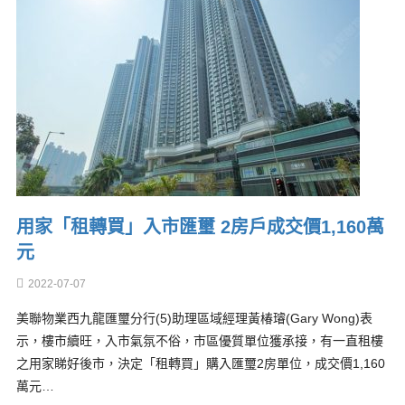
用家「租轉買」入市匯璽 2房戶成交價1,160萬
元
2022-07-07
美聯物業西九龍匯璽分行(5)助理區域經理黃椿璿(Gary Wong)表
示，樓市續旺，入市氣氛不俗，市區優質單位獲承接，有一直租樓
之用家睇好後市，決定「租轉買」購入匯璽2房單位，成交價1,160
萬元…