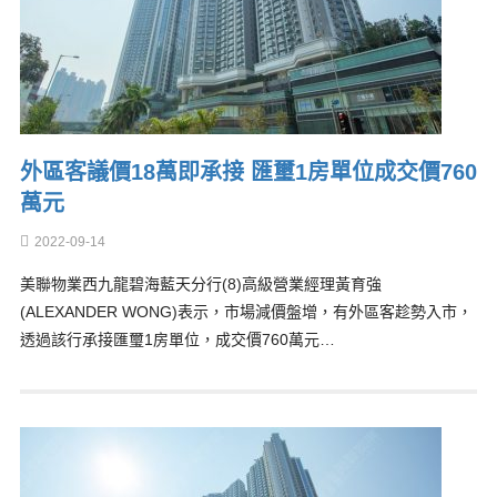
外區客議價18萬即承接 匯璽1房單位成交價760
萬元
2022-09-14
美聯物業西九龍碧海藍天分行(8)高級營業經理黃育強
(ALEXANDER WONG)表示，市場減價盤增，有外區客趁勢入市，
透過該行承接匯璽1房單位，成交價760萬元…