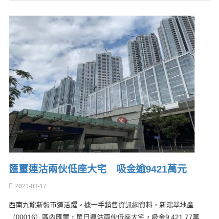
匯璽連沽兩伙低座大宅 吸金逾9421萬元
2021-03-17
西南九龍新盤市道活躍。據一手銷售資訊網資料，新鴻基地產
（00016）區內匯璽，單日連沽兩伙低座大宅，吸金9,421.77萬