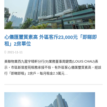
心儀匯璽質素高 外區客斥23,000元「即睇即
租」2房單位
2021-11-11
美聯物業西九龍宇晴軒分行(9)業務董事周鍵喬(LOUIS CHAU)表
示，市區新晉屋苑租務承接不俗，有外區客心儀匯璽質素高，經該
行「即睇即租」2房戶，每月租金2.3萬元…