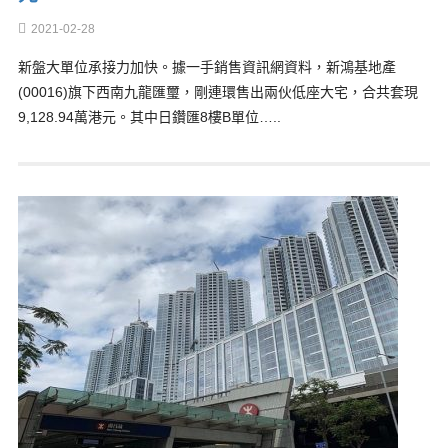
2021-02-28
新盤大單位承接力加快。據一手銷售資訊網資料，新鴻基地產
(00016)旗下西南九龍匯璽，剛連環售出兩伙低座大宅，合共套現
9,128.94萬港元。其中日鑽匯8樓B單位…..