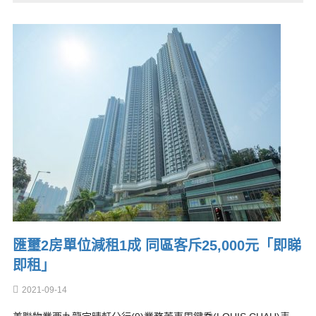
匯璽2房單位減租1成 同區客斥25,000元「即睇
即租」
2021-09-14