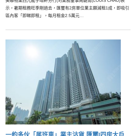
美聯物業西九龍宇晴軒分行(9)業務董事周鍵喬(LOUIS CHAU)表
示，暑期租務旺季剛過去，匯璽有2房單位業主願減租1成，即吸引
區內客「即睇即租」，每月租金2.5萬元…
一約多伙「尾班車」業主沽貨 匯璽I四房大戶