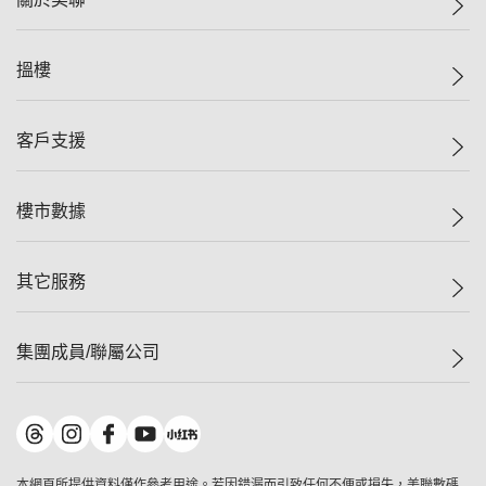
美聯集團
搵樓
投資者關係
集團動態
一手新盤
客戶支援
人才招募
二手盤
網站地圖
上車
自助放盤
樓市數據
減價
專業代理
低水
分行網絡
樓價指數
其它服務
美聯豪宅
查詢熱線
信心指數
獨家樓盤
聯絡我們
最新成交
屋苑專頁
租盤
集團成員/聯屬公司
按揭計算機
歷史成交
大灣區專頁
居屋專頁
負擔能力計算機
成交數據
樓市資訊
買賣流程
美聯物業
轉按計算機
屋苑成交排行榜
美聯精英會
鋑聯控股
*
繳款方式
地區百科
美聯慈善基金
美聯工商舖
*
本網頁所提供資料僅作參考用途。若因錯漏而引致任何不便或損失，美聯數碼