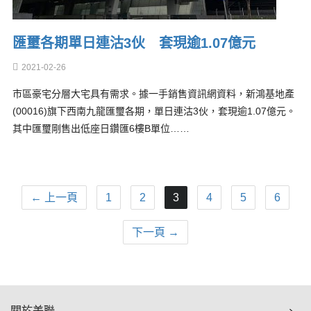
匯璽各期單日連沽3伙 套現逾1.07億元
2021-02-26
市區豪宅分層大宅具有需求。據一手銷售資訊網資料，新鴻基地產
(00016)旗下西南九龍匯璽各期，單日連沽3伙，套現逾1.07億元。
其中匯璽剛售出低座日鑽匯6樓B單位……
← 上一頁
1
2
3
4
5
6
下一頁 →
關於美聯