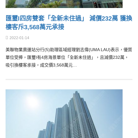
匯璽I四房雙套「全新未住過」 減價232萬 獲換
樓客斥3,568萬元承接
2022-01-14
美聯物業奧運站分行(5)助理區域經理劉志偉(UMA LAU)表示，優質
單位受捧，匯璽I有4房海景單位「全新未住過」，且減價232萬，
吸引換樓客承接，成交價3,568萬元…