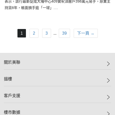
表示，該行最新促成大埔中心409實呎頂層戶398萬元易手，原業主
持貨8年，帳面損手逾「一球」….
1
2
3
...
39
下一頁 →
關於美聯
美聯集團
搵樓
投資者關係
集團動態
一手新盤
客戶支援
人才招募
二手盤
網站地圖
上車
自助放盤
樓市數據