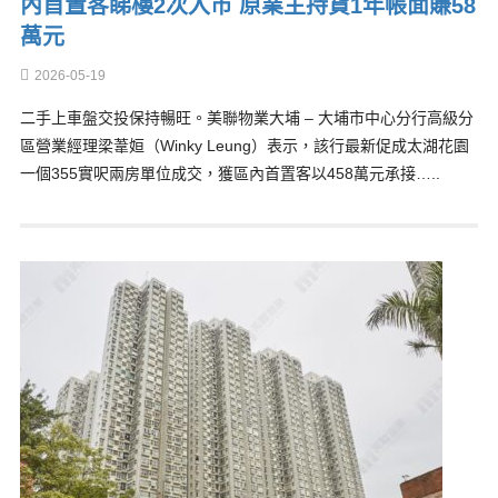
內首置客睇樓2次入市 原業主持貨1年帳面賺58
萬元
2026-05-19
二手上車盤交投保持暢旺。美聯物業大埔 – 大埔市中心分行高級分
區營業經理梁葦姮（Winky Leung）表示，該行最新促成太湖花園
一個355實呎兩房單位成交，獲區內首置客以458萬元承接…..