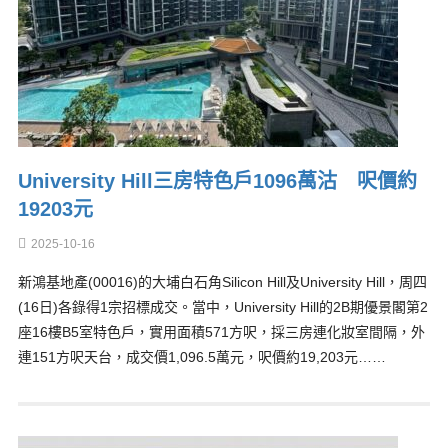
University Hill三房特色戶1096萬沽 呎價約
19203元
2025-10-16
新鴻基地產(00016)的大埔白石角Silicon Hill及University Hill，周四
(16日)各錄得1宗招標成交。當中，University Hill的2B期優景閣第2
座16樓B5室特色戶，實用面積571方呎，採三房連化妝室間隔，外
連151方呎天台，成交價1,096.5萬元，呎價約19,203元……