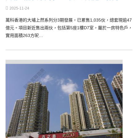
2025-11-24
萬科香港的大埔上然系列分3期發展，已累售1,035伙，總套現逾47
億元。項目新近售出兩伙，包括第5座1樓D7室，屬於一房特色戶，
實用面積263方呎…