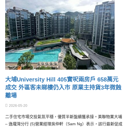
大埔University Hill 405實呎兩房戶 658萬元
成交 外區客未睇樓仍入市 原業主持貨3年微蝕
離場
2026-05-20
二手住宅市場交投氣氛平穩，優質半新盤續獲承接。美聯物業大埔
– 逸瓏灣分行 (5)營業經理吳仲軒（Sam Ng）表示，該行最新促成