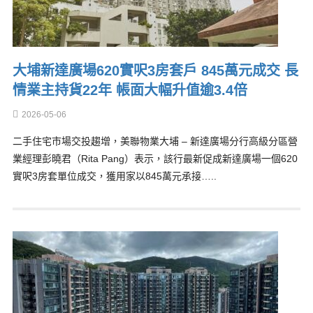
大埔新達廣場620實呎3房套戶 845萬元成交 長
情業主持貨22年 帳面大幅升值逾3.4倍
2026-05-06
二手住宅市場交投趨增，美聯物業大埔 – 新達廣場分行高級分區營
業經理彭曉君（Rita Pang）表示，該行最新促成新達廣場一個620
實呎3房套單位成交，獲用家以845萬元承接…..