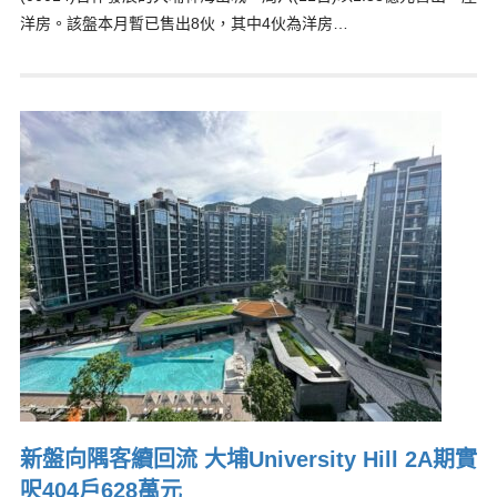
洋房。該盤本月暫已售出8伙，其中4伙為洋房…
新盤向隅客續回流 大埔University Hill 2A期實
呎404戶628萬元