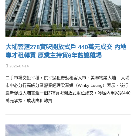
大埔雲滙278實呎開放式戶 440萬元成交 內地
專才租轉買 原業主持貨6年蝕讓離場
2026-07-14
二手市場交投平穩，供平過租帶動租客入市。美聯物業大埔 – 大埔
市中心分行高級分區營業經理梁葦姮（Winky Leung）表示，該行
最新促成大埔雲滙一個278實呎開放式單位成交，獲區內用家以440
萬元承接，成功由租轉買…..