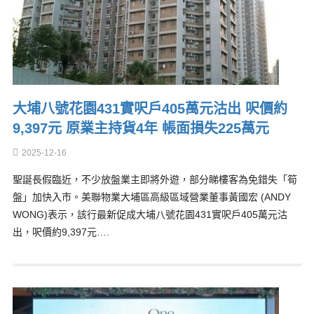
大埔八號花園431實呎戶405萬元沽出 呎價約
9,397元 原業主持貨4年 帳面損失225萬元
2025-12-16
聖誕長假臨近，不少放盤業主即將外遊，部分睇樓客為免錯失「筍
盤」加快入市。美聯物業大埔區高級區域營業董事黃國宏 (ANDY
WONG)表示，該行最新促成大埔八號花園431實呎戶405萬元沽
出，呎價約9,397元….