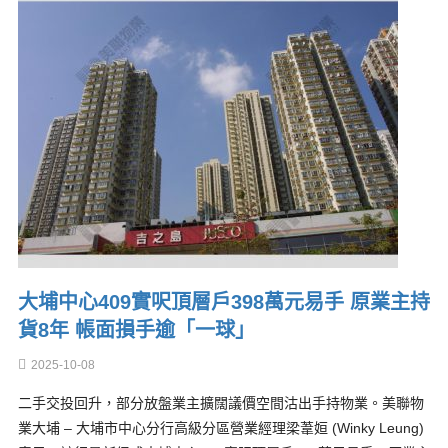
大埔中心409實呎頂層戶398萬元易手 原業主持
貨8年 帳面損手逾「一球」
2025-10-08
二手交投回升，部分放盤業主擴闊議價空間沽出手持物業。美聯物
業大埔 – 大埔市中心分行高級分區營業經理梁葦姮 (Winky Leung)