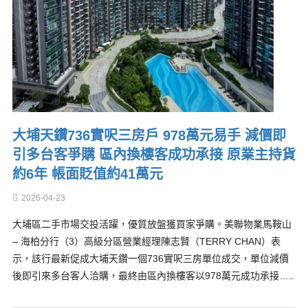
大埔天鑽736實呎三房戶 978萬元易手 減價即
引多台客爭購 區內換樓客成功承接 原業主持貨
約6年 帳面貶值約41萬元
2026-04-23
大埔區二手市場交投活躍，優質放盤獲買家爭購。美聯物業馬鞍山
– 海柏分行（3）高級分區營業經理陳志賢（TERRY CHAN）表
示，該行最新促成大埔天鑽一個736實呎三房單位成交，單位減價
後即引來多台客人洽購，最終由區內換樓客以978萬元成功承接…..