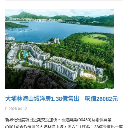
大埔林海山城洋房1.38億售出 呎價26082元
2026-04-12
新界低密度項目近期交投加快。香港興業(00480)及希慎興業
(00014)合作發展的大埔林海山城，周六(11日)以1.38億元售出一座