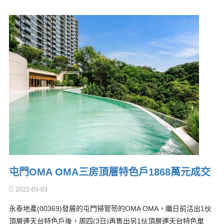
屯門OMA OMA三房頂層特色戶1868萬元成交
2022-03-03
永泰地產(00369)發展的屯門掃管笏的OMA OMA，繼日前沽出1伙
頂層連天台特色戶後，周四(3日)再售出另1伙頂層連天台特色單