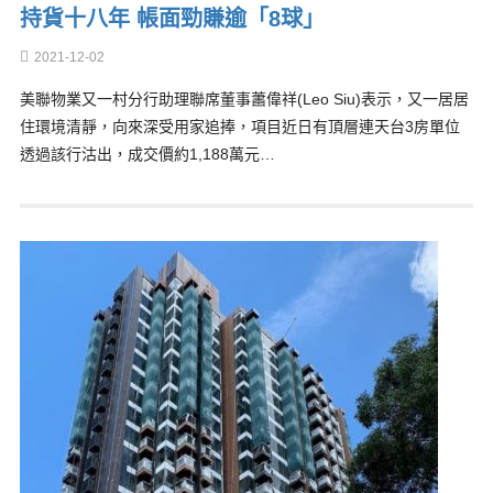
持貨十八年 帳面勁賺逾「8球」
2021-12-02
美聯物業又一村分行助理聯席董事蕭偉祥(Leo Siu)表示，又一居居
住環境清靜，向來深受用家追捧，項目近日有頂層連天台3房單位
透過該行沽出，成交價約1,188萬元…