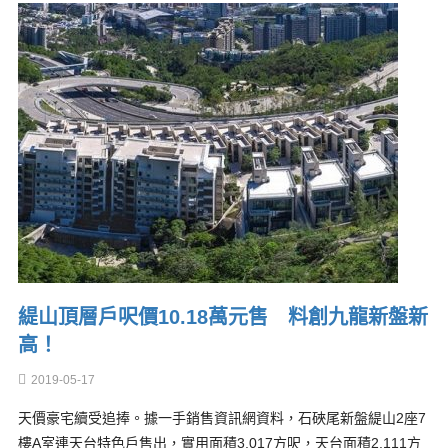
緹山頂層戶呎價10.18萬元售 料創九龍新盤新
高！
2019-05-17
天價豪宅續受追捧。據一手銷售資訊網資料，石硤尾新盤緹山2座7
樓A室連天台特色戶售出，實用面積3,017方呎，天台面積2,111方