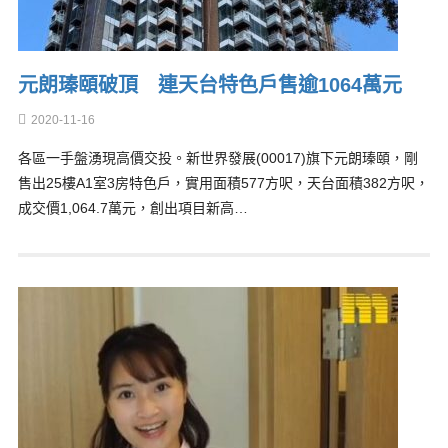
元朗瑧頤破頂 連天台特色戶售逾1064萬元
2020-11-16
各區一手盤湧現高價交投。新世界發展(00017)旗下元朗瑧頤，剛
售出25樓A1室3房特色戶，實用面積577方呎，天台面積382方呎，
成交價1,064.7萬元，創出項目新高…