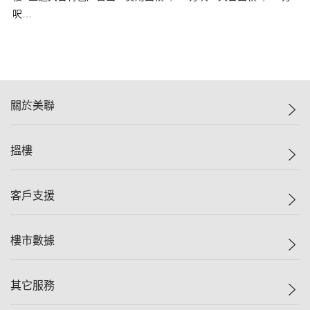
呎…
關於美聯
美聯集團
搵樓
投資者關係
集團動態
一手新盤
客戶支援
人才招募
二手盤
網站地圖
上車
自助放盤
樓市數據
減價
專業代理
低水
分行網絡
樓價指數
其它服務
美聯豪宅
查詢熱線
信心指數
獨家樓盤