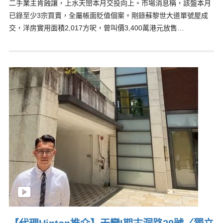
二手業主肯蝕讓，上水天巒本月交投向上。市場消息稱，該盤本月
已錄至少3宗買賣，全屬帳面貶值個案。剛錄蘇黎世大道單號屋成
交，洋房實用面積2,017方呎，曾叫價3,400萬港元放售…