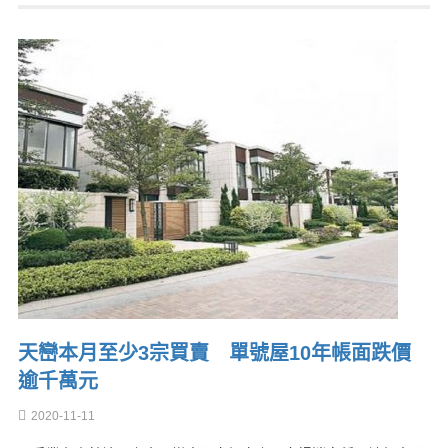
天巒本月至少3宗買賣 單號屋10年帳面跌價
逾千萬元
2020-11-11