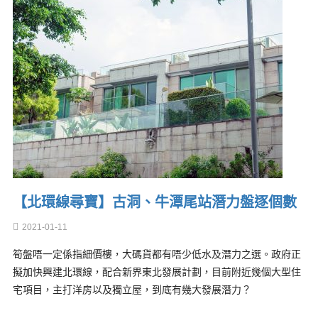
【北環線尋寶】古洞、牛潭尾站潛力盤逐個數
2021-01-11
筍盤唔一定係指細價樓，大碼貨都有唔少低水及潛力之選。政府正
擬加快興建北環線，配合新界東北發展計劃，目前附近幾個大型住
宅項目，主打洋房以及獨立屋，到底有幾大發展潛力？