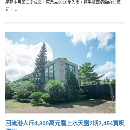
屋苑本月第二宗成交，原業主2010年入市，轉手帳面虧蝕約33萬
元。…
回流港人斥4,300萬元購上水天巒2期2,454實呎