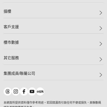
美聯集團
搵樓
投資者關係
集團動態
一手新盤
客戶支援
人才招募
二手盤
網站地圖
上車
自助放盤
樓市數據
減價
專業代理
低水
分行網絡
樓價指數
其它服務
美聯豪宅
查詢熱線
信心指數
獨家樓盤
聯絡我們
最新成交
屋苑專頁
租盤
集團成員/聯屬公司
按揭計算機
歷史成交
大灣區專頁
居屋專頁
負擔能力計算機
成交數據
樓市資訊
買賣流程
美聯物業
轉按計算機
屋苑成交排行榜
美聯精英會
鋑聯控股
*
繳款方式
地區百科
美聯慈善基金
美聯工商舖
*
本網頁所提供資料僅作參考用途。若因錯漏而引致任何不便或損失，美聯數碼
美善會