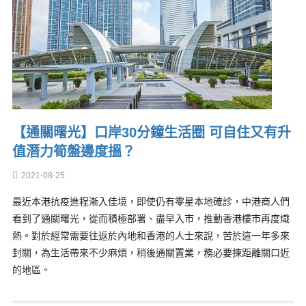
【通關曙光】口岸30分鐘生活圈 可自住又有升
值潛力筍盤邊度搵？
2021-08-25
最近本港抗疫進程漸入佳境，即使仍有零星本地確診，中港商人們
看到了通關曙光，從而積極部署、盡早入市，推動香港樓市再度熾
熱。對於經常需要往返於內地和香港的人士來說，苦於這一年多來
封關，為生活帶來不少麻煩，稍後通關置業，務必要揀距離關口近
的地區。