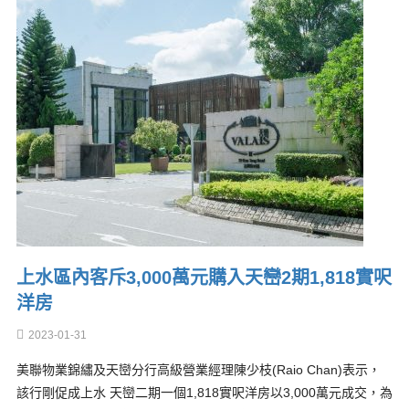
上水區內客斥3,000萬元購入天巒2期1,818實呎
洋房
2023-01-31
美聯物業錦繡及天巒分行高級營業經理陳少枝(Raio Chan)表示，
該行剛促成上水 天巒二期一個1,818實呎洋房以3,000萬元成交，為