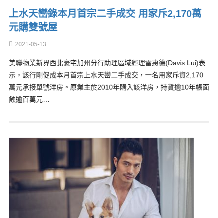
上水天巒錄本月首宗二手成交 用家斥2,170萬
元購雙號屋
2021-05-13
美聯物業新界西北豪宅加州分行助理區域經理雷惠德(Davis Lui)表
示，該行剛促成本月首宗上水天巒二手成交，一名用家斥資2,170
萬元承接單號洋房。原業主於2010年購入該洋房，持貨逾10年帳面
蝕逾百萬元…