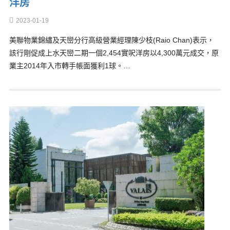
洋房
2023-01-19
美聯物業錦繡及天巒分行高級營業經理陳少枝(Raio Chan)表示，
該行剛促成上水天巒二期一個2,454實呎洋房以4,300萬元成交，原
業主2014年入市轉手帳面獲利1球。…