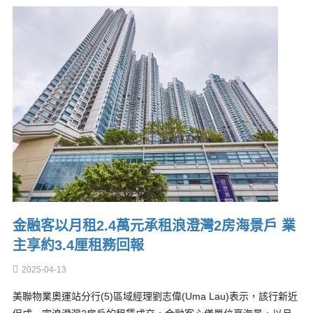
金融客以月租2.4萬元承租浪澄灣2房海景戶 業
主享約3.4厘租務回報
2025-04-13
美聯物業奧運站分行(5)區域經理劉志偉(Uma Lau)表示，該行新近