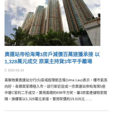
奧運站帝柏海灣3房戶減價百萬速獲承接 以
1,328萬元成交 原業主持貨3年平手離場
2025-05-23
美聯物業奧運站分行(5)區域經理劉志偉(Uma Lau)表示，樓市氣氛
向好，各類買家積極入市，該行新近促成一宗奧運站帝柏海灣5座
中層C室的二手成交，實用面積約698平方呎，屬3房套連儲物室間
隔，換樓客以1,328萬元承接，實用呎價約19,026元……