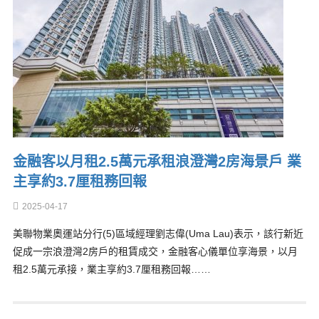
金融客以月租2.5萬元承租浪澄灣2房海景戶 業
主享約3.7厘租務回報
2025-04-17
美聯物業奧運站分行(5)區域經理劉志偉(Uma Lau)表示，該行新近
促成一宗浪澄灣2房戶的租賃成交，金融客心儀單位享海景，以月
租2.5萬元承接，業主享約3.7厘租務回報……