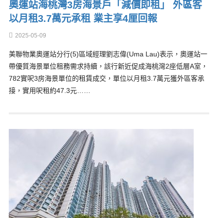
奧運站海桃灣3房海景戶「減價即租」 外區客
以月租3.7萬元承租 業主享4厘回報
2025-05-09
美聯物業奧運站分行(5)區域經理劉志偉(Uma Lau)表示，奧運站一
帶優質海景單位租務需求持續，該行新近促成海桃灣2座低層A室，
782實呎3房海景單位的租賃成交，單位以月租3.7萬元獲外區客承
接，實用呎租約47.3元……