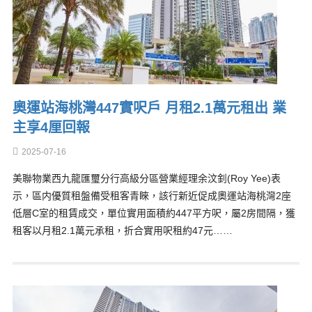
奧運站海桃灣447實呎戶 月租2.1萬元租出 業
主享4厘回報
2025-07-16
美聯物業西九龍匯璽分行高級分區營業經理余汶釗(Roy Yee)表
示，區内優質租盤備受租客青睞，該行新近促成奧運站海桃灣2座
低層C室的租賃成交，單位實用面積約447平方呎，屬2房間隔，獲
租客以月租2.1萬元承租，折合實用呎租約47元……