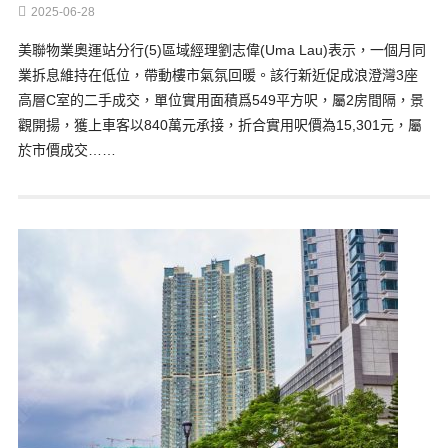
2025-06-28
美聯物業奧運站分行(5)區域經理劉志偉(Uma Lau)表示，一個月同
業拆息維持在低位，帶動樓市氣氛回暖。該行新近促成浪澄灣3座
高層C室的二手成交，單位實用面積爲549平方呎，屬2房間隔，景
觀開揚，獲上車客以840萬元承接，折合實用呎價為15,301元，屬
於市價成交……