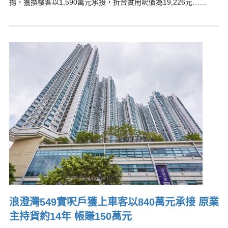
揚，獲換樓客以1,590萬元承接，折合實用呎價為19,226元……
浪澄灣549實呎戶獲上車客以840萬元承接 原業
主持貨約14年 帳賺150萬元