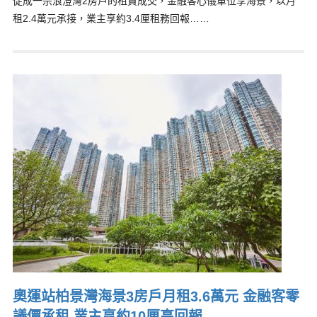
促成一宗浪澄灣2房戶的租賃成交，金融客心儀單位享海景，以月
租2.4萬元承接，業主享約3.4厘租務回報……
奧運站柏景灣海景3房戶月租3.6萬元 金融客零
議價承租 業主享約10厘高回報