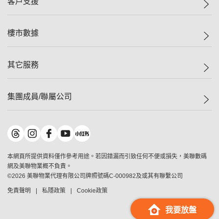
客戶支援
人才招募
二手盤
網站地圖
上車
自助放盤
樓市數據
減價
專業代理
低水
分行網絡
樓價指數
其它服務
美聯豪宅
查詢熱線
信心指數
獨家樓盤
聯絡我們
最新成交
屋苑專頁
租盤
集團成員/聯屬公司
按揭計算機
歷史成交
大灣區專頁
居屋專頁
負擔能力計算機
成交數據
樓市資訊
買賣流程
美聯物業
轉按計算機
屋苑成交排行榜
美聯精英會
鋑聯控股
*
繳款方式
地區百科
美聯慈善基金
美聯工商舖
*
本網頁所提供資料僅作參考用途。若因錯漏而引致任何不便或損失，美聯數碼
美善會
美聯中國
網及美聯物業概不負責。
地產代理管理協會
©
2026
美聯物業代理有限公司牌照號碼C-000982及或其有聯繫公司
美聯澳門
申報已遞交的購樓意向登記
免責聲明
私隱政策
Cookie政策
美聯金融集團
美聯移民顧問
我要放盤