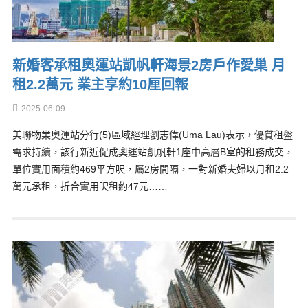
新婚客承租奧運站凱帆軒海景2房戶作愛巢 月
租2.2萬元 業主享約10厘回報
2025-06-09
美聯物業奧運站分行(5)區域經理劉志偉(Uma Lau)表示，優質租盤
需求持續，該行新近促成奧運站凱帆軒1座中高層B室的租務成交，
單位實用面積約469平方呎，屬2房間隔，一對新婚夫婦以月租2.2
萬元承租，折合實用呎租約47元……