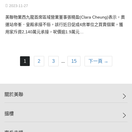
2023-11-27
美聯物業西九龍首席區域營業董事張曉盈(Clara Cheung)表示，奧
運站帝峯．皇殿承接不俗，該行近日促成4房單位之買賣個案，獲
用家斥資2,140萬元承接，呎價逾1.9萬元…
1
2
3
...
15
下一頁 →
關於美聯
美聯集團
搵樓
投資者關係
集團動態
一手新盤