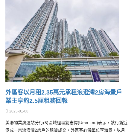
外區客以月租2.35萬元承租浪澄灣2房海景戶
業主享約2.5厘租務回報
2025-01-08
美聯物業奧運站分行(5)區域經理劉志偉(Uma Lau)表示，該行新近
促成一宗浪澄灣2房戶的租賃成交，外區客心儀單位享海景，以月