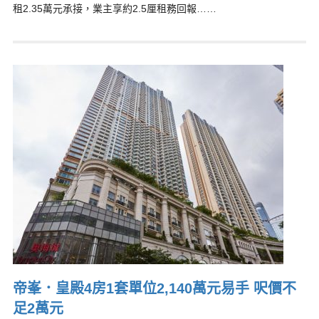
租2.35萬元承接，業主享約2.5厘租務回報……
帝峯．皇殿4房1套單位2,140萬元易手 呎價不
足2萬元