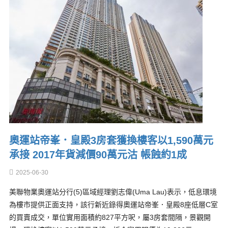
奧運站帝峯．皇殿3房套獲換樓客以1,590萬元
承接 2017年貨減價90萬元沽 帳蝕約1成
2025-06-30
美聯物業奧運站分行(5)區域經理劉志偉(Uma Lau)表示，低息環境
為樓市提供正面支持，該行新近錄得奧運站帝峯．皇殿8座低層C室
的買賣成交，單位實用面積約827平方呎，屬3房套間隔，景觀開