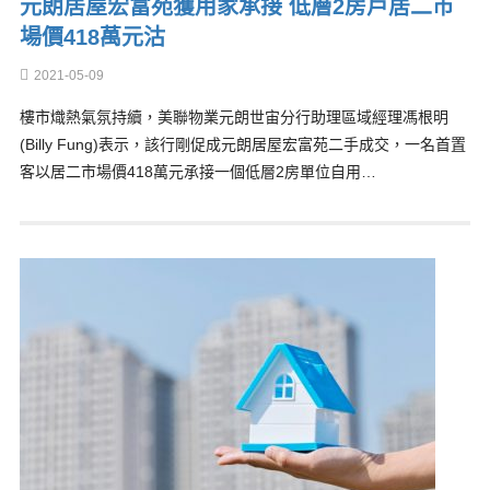
元朗居屋宏富苑獲用家承接 低層2房戶居二市
場價418萬元沽
2021-05-09
樓市熾熱氣氛持續，美聯物業元朗世宙分行助理區域經理馮根明
(Billy Fung)表示，該行剛促成元朗居屋宏富苑二手成交，一名首置
客以居二市場價418萬元承接一個低層2房單位自用…