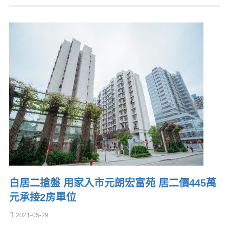
白居二搶盤 用家入市元朗宏富苑 居二價445萬
元承接2房單位
2021-05-29