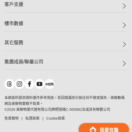
一手新盤
客戶支援
人才招募
二手盤
網站地圖
上車
自助放盤
樓市數據
減價
專業代理
低水
分行網絡
樓價指數
其它服務
美聯豪宅
查詢熱線
信心指數
獨家樓盤
聯絡我們
最新成交
屋苑專頁
租盤
集團成員/聯屬公司
按揭計算機
歷史成交
大灣區專頁
居屋專頁
負擔能力計算機
成交數據
樓市資訊
買賣流程
美聯物業
轉按計算機
屋苑成交排行榜
美聯精英會
鋑聯控股
*
繳款方式
地區百科
美聯慈善基金
美聯工商舖
*
本網頁所提供資料僅作參考用途。若因錯漏而引致任何不便或損失，美聯數碼
美善會
美聯中國
網及美聯物業概不負責。
地產代理管理協會
©
2026
美聯物業代理有限公司牌照號碼C-000982及或其有聯繫公司
美聯澳門
申報已遞交的購樓意向登記
免責聲明
私隱政策
Cookie政策
美聯金融集團
美聯移民顧問
我要放盤