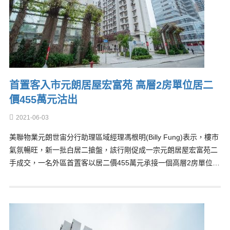
首置客入市元朗居屋宏富苑 高層2房單位居二
價455萬元沽出
2021-06-03
美聯物業元朗世宙分行助理區域經理馮根明(Billy Fung)表示，樓市
氣氛暢旺，新一批白居二搶盤，該行剛促成一宗元朗居屋宏富苑二
手成交，一名外區首置客以居二價455萬元承接一個高層2房單位…