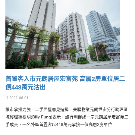
首置客入市元朗居屋宏富苑 高層2房單位居二
價448萬元沽出
2021-06-01
樓市承接力強，二手居屋亦見追捧，美聯物業元朗世宙分行助理區
域經理馮根明(Billy Fung)表示，該行剛促成一宗元朗居屋宏富苑二
手成交，一名外區首置客以448萬元承接一個高層2房單位…