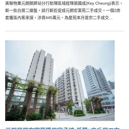
美聯物業元朗朗屏站分行助理區域經理張國成(Key Cheung)表示，
新一批白居二搶盤，該行新近促成元朗宏富苑二手成交，一個2房
套獲區內客承接，涉資445萬元，為屋苑本月首宗二手成交…