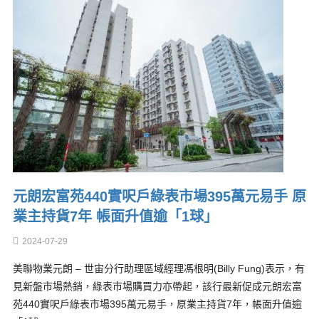
元朗宏富苑440實呎戶綠表市場395萬元易手 原
業主持貨7年 帳面升值逾「1球」
2024-07-29
美聯物業元朗 – 世宙分行助理區域經理馮根明(Billy Fung)表示，有
見新盤市場熱銷，綠表市場購買力亦帶起，該行最新促成元朗宏富
苑440實呎戶綠表市場395萬元易手，原業主持貨7年，帳面升值逾