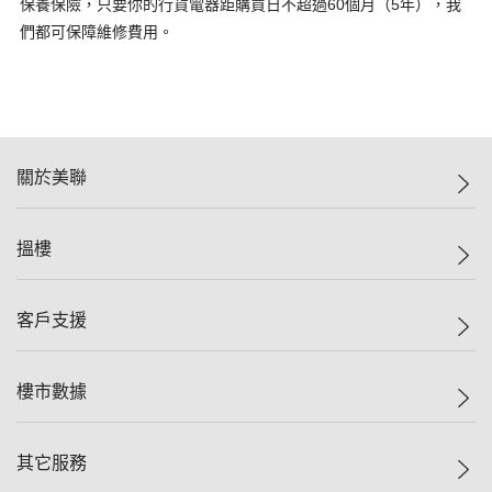
保養保險，只要你的行貨電器距購買日不超過60個月（5年），我
們都可保障維修費用。
關於美聯
美聯集團
搵樓
投資者關係
集團動態
一手新盤
客戶支援
人才招募
二手盤
網站地圖
上車
自助放盤
樓市數據
減價
專業代理
低水
分行網絡
樓價指數
其它服務
美聯豪宅
查詢熱線
信心指數