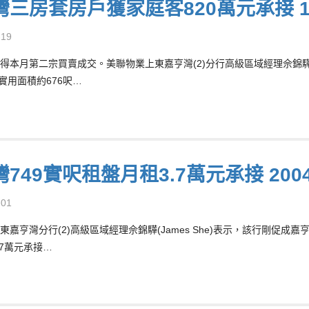
灣三房套房戶獲家庭客820萬元承接 1
-19
得本月第二宗買賣成交。美聯物業上東嘉亨灣(2)分行高級區域經理佘錦驊(J
實用面積約676呎…
749實呎租盤月租3.7萬元承接 20
-01
東嘉亨灣分行(2)高級區域經理佘錦驊(James She)表示，該行剛促成
.7萬元承接…