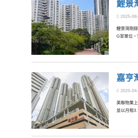
鯉景
2025-08
鯉景灣剛錄
G室單位，
嘉亨灣
2025-04
美聯物業上
並以月租3