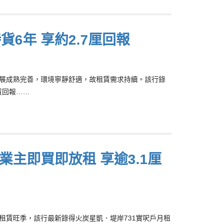
貨6年 享約2.7厘回報
，區內發展成熟完善，環境寧靜舒適，故租賃需求持續。該行錄
賃回報……
業主即買即放租 享逾3.1厘
暑假屬租賃旺季，該行最新錄得火炭星凱．堤岸731實呎戶月租