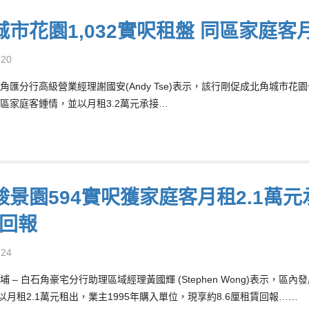
城市花園1,032實呎租盤 同區家庭客
-20
角匯分行高級營業經理謝國安(Andy Tse)表示，該行剛促成北角城市花
區家庭客鍾情，並以月租3.2萬元承接…
駿景園594實呎獲家庭客月租2.1萬元
厘回報
-24
埔 – 白石角豪宅分行助理區域經理黃國輝 (Stephen Wong)表示
戶以月租2.1萬元租出，業主1995年購入單位，現享約8.6厘租賃回報……