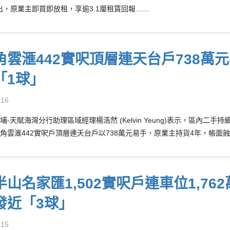
租出，原業主即買即放租，享逾3.1厘租賃回報……
角雲滙442實呎頂層連天台戶738萬元
「1球」
-16
埔-天賦海灣分行助理區域經理楊浩然 (Kelvin Yeung)表示，區內
角雲滙442實呎戶頂層連天台戶以738萬元易手，原業主持貨4年，帳面蝕1
山名家匯1,502實呎戶連車位1,76
發近「3球」
-15