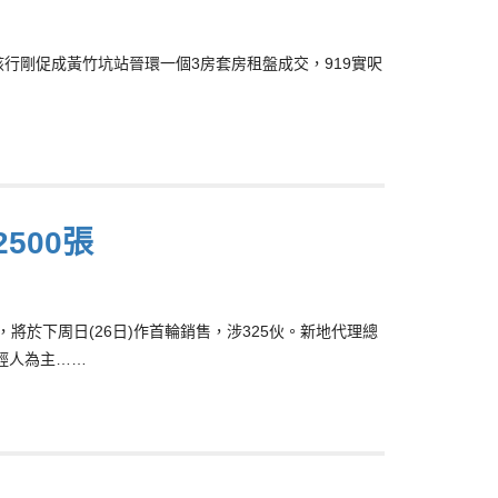
，該行剛促成黃竹坑站晉環一個3房套房租盤成交，919實呎
500張
b，將於下周日(26日)作首輪銷售，涉325伙。新地代理總
輕人為主……