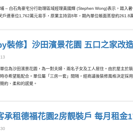
埔 – 白石角豪宅分行助理區域經理黃國輝 (Stephen Wong)表示
2實呎戶連車位1,762萬元易手，原業主持貨8年，期內單位帳面蒸發約261.8
oby裝修】沙田濱景花園 五口之家改
-13
單位為沙田濱景花園，為一對夫婦、兩名子女及工人居住。由於屋主於裝
時亦希望能配合。單位屬「三房一套」間隔，經商議後裝修風格決定採用
簡約、柔和的感覺。
客承租德福花園2房靚裝戶 每月租金17
-30