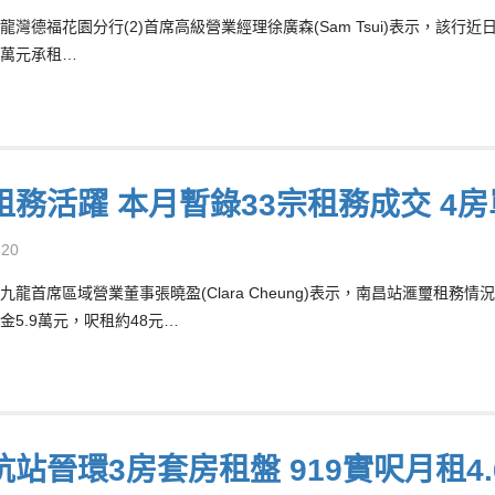
龍灣德福花園分行(2)首席高級營業經理徐廣森(Sam Tsui)表示，該
1萬元承租…
租務活躍 本月暫錄33宗租務成交 4房
-20
九龍首席區域營業董事張曉盈(Clara Cheung)表示，南昌站滙璽租
金5.9萬元，呎租約48元…
坑站晉環3房套房租盤 919實呎月租4