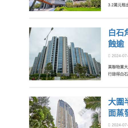
3.2萬元
白石
蝕逾
2024-07
美聯物業大
行錄得白石
大圍半
面蒸
2024-07