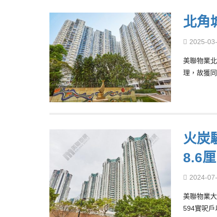
北角
2025-03
美聯物業北
理，故獲同
火炭
8.6
2024-07
美聯物業大
594實呎