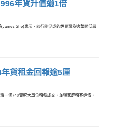
996年貨升值逾1倍
ames She)表示，該行剛促成的鯉景灣為逸華閣低層
04年貨租金回報逾5厘
嘉亨灣一個749實呎大單位租盤成交，並獲家庭租客鍾情，