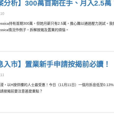
案分析】300萬首期在手、月入2.5萬
-10
Jessica持有首期300萬，但她月薪只有2.5萬，擔心難以通過壓力測試。
essica情況作例子，拆解按揭及置業的煩惱。
息入市】置業新手申請按揭前必讀！
-11
浸，以H按供樓的人士最受惠！今日（11月11日）一個月拆息低至0.1
請按揭前要注意甚麼重點？