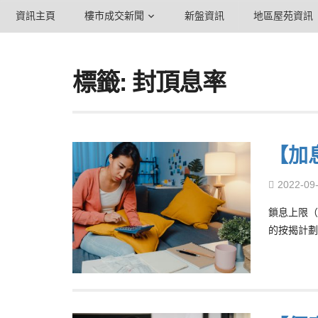
資訊主頁
樓市成交新聞
新盤資訊
地區屋苑資訊
標籤: 封頂息率
【加
2022-09
鎖息上限（
的按揭計劃