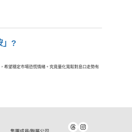
按」?
，希望穩定市場恐慌情緒。究竟量化寬鬆對息口走勢有
集團成員/聯屬公司