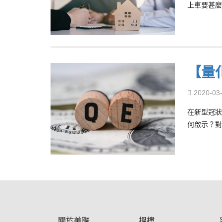
上車要甚麼
【量
2020-03
在新型冠狀
何啟示？對
關於美聯
搵樓