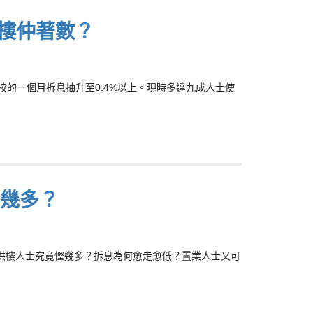
供樓仲著數？
的一個月拆息抽升至0.4%以上。現時多達九成人士使
慳幾多？
為供樓人士究竟慳幾多？拆息為何愈走愈低？置業人士又可