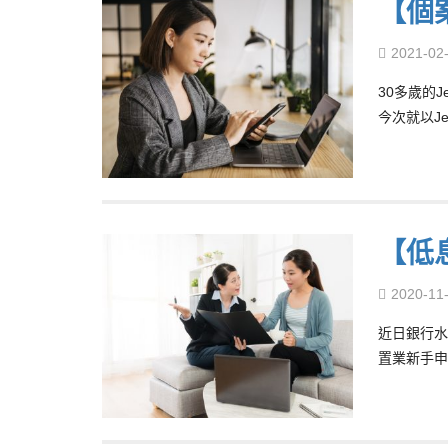
【個
2021-02
30多歲的
今次就以J
【低
2020-11
近日銀行水
置業新手申