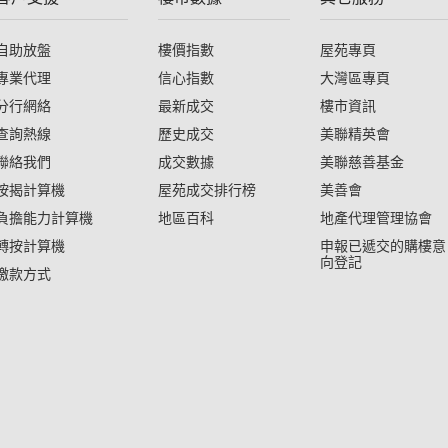
自助放盤
樓價指數
屋苑專頁
專業代理
信心指數
大灣區專頁
分行網絡
最新成交
樓市資訊
查詢熱線
歷史成交
美聯精英會
聯絡我們
成交數據
美聯慈善基金
按揭計算機
屋苑成交排行榜
美善會
負擔能力計算機
地區百科
地產代理管理協會
轉按計算機
申報已遞交的購樓意
向登記
繳款方式