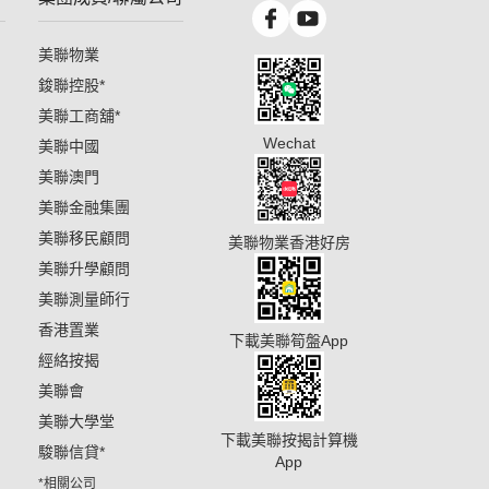
美聯物業
鋑聯控股
*
美聯工商舖
*
Wechat
美聯中國
美聯澳門
美聯金融集團
美聯移民顧問
美聯物業香港好房
美聯升學顧問
美聯測量師行
香港置業
下載美聯筍盤App
經絡按揭
美聯會
美聯大學堂
下載美聯按揭計算機
駿聯信貸
*
App
*相關公司