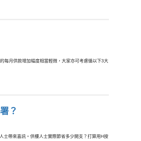
的每月供款增加幅度相當輕微，大家亦可考慮循以下3大
部署？
樓人士帶來喜訊。供樓人士實際節省多少開支？打算用H按