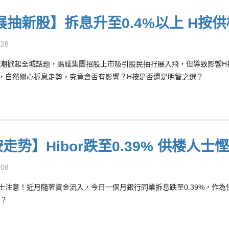
展抽新股】拆息升至0.4%以上 H按
-28
潮掀起全城話題，螞蟻集團招股上市吸引股民抽孖展入飛，但導致影響H按
，自然關心拆息走勢，究竟會否有影響？H按是否還是明智之選？
走势】Hibor跌至0.39% 供楼人士
-08
士注意！近月隨著資金流入，今日一個月銀行同業拆息跌至0.39%，作
？