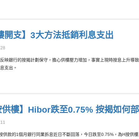
樓開支】3大方法抵銷利息支出
-28
反映銀行的按揭計劃保守，擔心供樓壓力增加，事實上現時按息上升導致
息支出。
供樓】Hibor跌至0.75% 按揭如何
-11
按供款的1個月銀行同業拆息近日不斷回落，今日跌至0.75%，為H按供