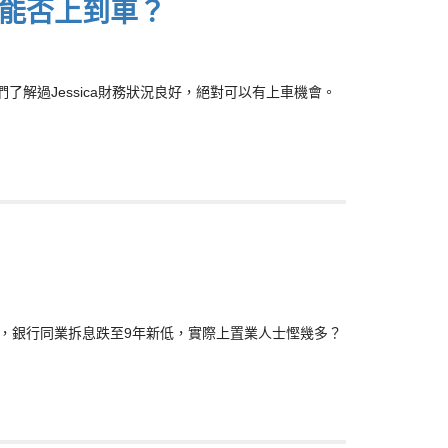
 能否上到車？
我們了解過Jessica財務狀況良好，絕對可以有上車機會。
3%，銀行同業拆息跌至9年新低，實際上置業人士慳幾多？