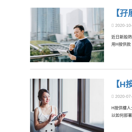
【孖
2020-10
近日新股熱
用H按供款
【H按
2020-07
H按供樓人
以如何部署