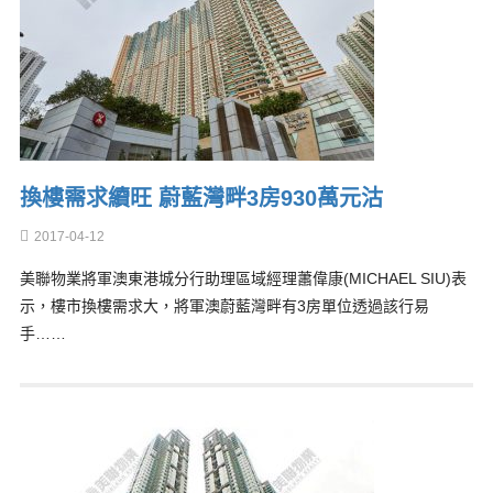
換樓需求續旺 蔚藍灣畔3房930萬元沽
2017-04-12
美聯物業將軍澳東港城分行助理區域經理蕭偉康(MICHAEL SIU)表
示，樓市換樓需求大，將軍澳蔚藍灣畔有3房單位透過該行易
手……