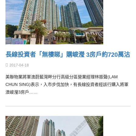
長線投資者「無樓睇」購峻瀅 3房戶約720萬沽
2017-04-18
美聯物業將軍澳蔚藍灣畔分行高級分區營業經理林振聲(LAM
CHUN SING)表示，入市步伐加快，有長線投資者經該行購入將軍
澳峻瀅3房戶……