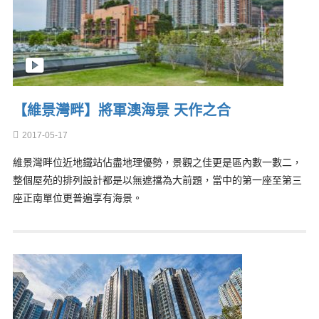
【維景灣畔】將軍澳海景 天作之合
2017-05-17
維景灣畔位近地鐵站佔盡地理優勢，景觀之佳更是區內數一數二，
整個屋苑的排列設計都是以無遮擋為大前題，當中的第一座至第三
座正南單位更普遍享有海景。