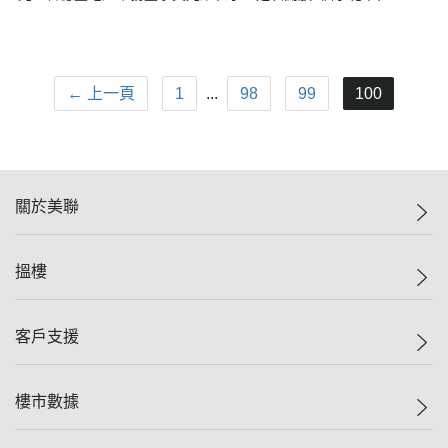
← 上一頁
1
...
98
99
100
關於美聯
美聯集團
搵樓
投資者關係
集團動態
一手新盤
客戶支援
人才招募
二手盤
網站地圖
上車
自助放盤
樓市數據
減價
專業代理
低水