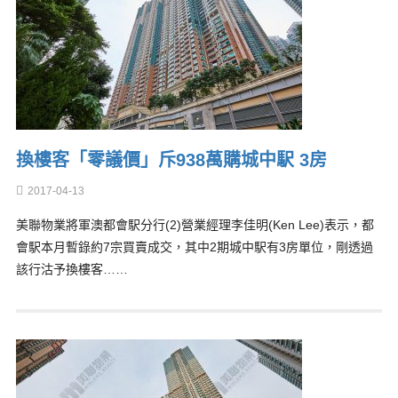
換樓客「零議價」斥938萬購城中駅 3房
2017-04-13
美聯物業將軍澳都會駅分行(2)營業經理李佳明(Ken Lee)表示，都
會駅本月暫錄約7宗買賣成交，其中2期城中駅有3房單位，剛透過
該行沽予換樓客……