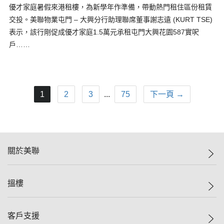
優才家庭暑假來港租樓，為新學年作準備，帶動熱門租住區份租賃
交投。美聯物業屯門 – 大興分行助理聯席董事謝志遠 (KURT TSE)
表示，該行剛促成優才家庭1.5萬元承租屯門大興花園587實呎
戶……
1
2
3
...
75
下一頁 →
關於美聯
美聯集團
搵樓
投資者關係
集團動態
一手新盤
客戶支援
人才招募