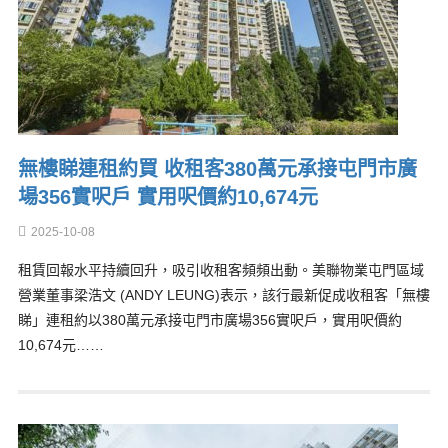
無樓睇連租約買 收租客380萬元承接屯門市廣
場356實呎戶 實用呎價約10,674元
2025-10-08
租賃回報水平持續回升，吸引收租客頻頻出動。美聯物業屯門區域
營業董事梁浩文 (ANDY LEUNG)表示，該行最新促成收租客「無樓
睇」連租約以380萬元承接屯門市廣場356實呎戶，實用呎價約
10,674元……