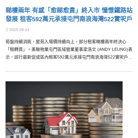
睇樓兩年 有感「愈睇愈貴」終入市 憧憬鐵路站
發展 租客592萬元承接屯門南浪海灣522實呎戶
2025-09-24
筍盤持續消耗，屋苑入場價持續向上，部分租客睇樓兩年終決心
「租轉買」。美聯物業屯門區域營業董事梁浩文 (ANDY LEUNG)表
示，該行最新促成區內租客592萬元承接屯門南浪海灣522實呎戶…