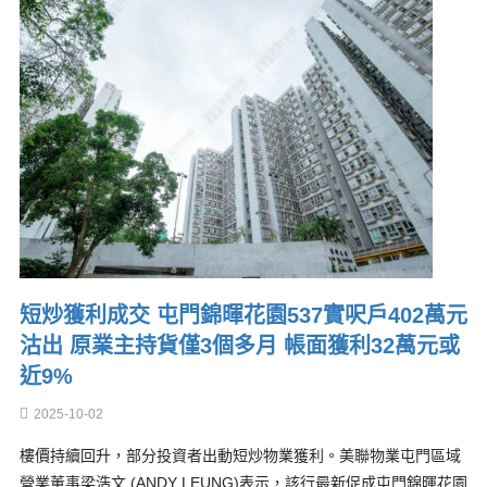
短炒獲利成交 屯門錦暉花園537實呎戶402萬元
沽出 原業主持貨僅3個多月 帳面獲利32萬元或
近9%
2025-10-02
樓價持續回升，部分投資者出動短炒物業獲利。美聯物業屯門區域
營業董事梁浩文 (ANDY LEUNG)表示，該行最新促成屯門錦暉花園