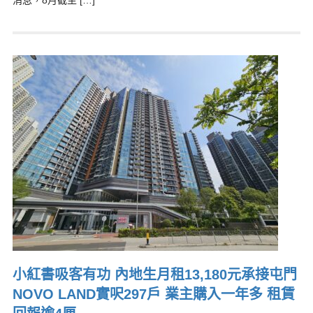
消息，8月截至 […]
小紅書吸客有功 內地生月租13,180元承接屯門
NOVO LAND實呎297戶 業主購入一年多 租賃