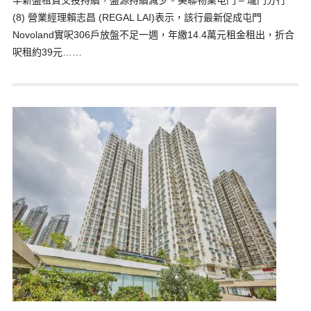
半新盤租賃交投持續，盤源持續減少。美聯物業屯門 – 瓏門分行
(8) 營業經理賴志昌 (REGAL LAI)表示，該行最新促成屯門
Novoland實呎306戶放盤不足一週，年繳14.4萬元租金租出，折合
呎租約39元……