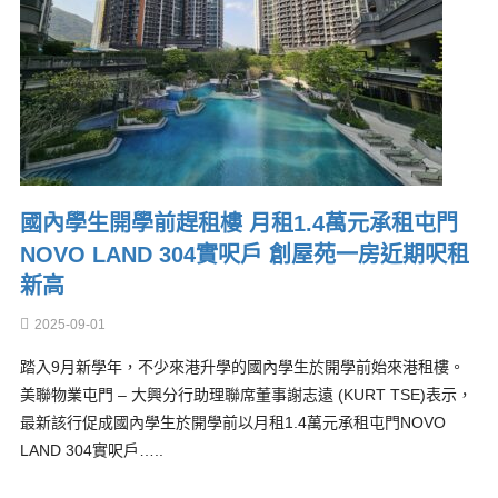
國內學生開學前趕租樓 月租1.4萬元承租屯門
NOVO LAND 304實呎戶 創屋苑一房近期呎租
新高
2025-09-01
踏入9月新學年，不少來港升學的國內學生於開學前始來港租樓。
美聯物業屯門 – 大興分行助理聯席董事謝志遠 (KURT TSE)表示，
最新該行促成國內學生於開學前以月租1.4萬元承租屯門NOVO
LAND 304實呎戶…..