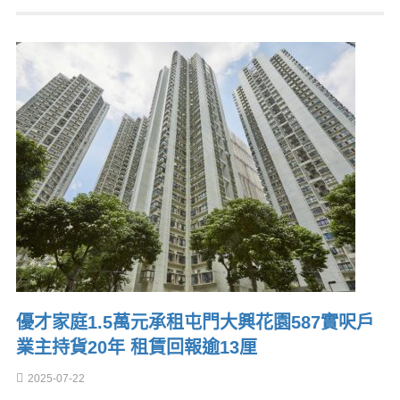
優才家庭1.5萬元承租屯門大興花園587實呎戶
業主持貨20年 租賃回報逾13厘
2025-07-22