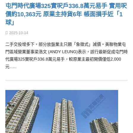
屯門時代廣場325實呎戶336.8萬元易手 實用呎
價約10,363元 原業主持貨6年 帳面損手近「1
球」
2025-10-14
二手交投增多下，部分放盤業主只願「象徵式」減價。美聯物業屯
門區域營業董事梁浩文 (ANDY LEUNG)表示，該行最新促成屯門時
代廣場325實呎戶336.8萬元易手，較原業主最初開價僅低2,000
元…..