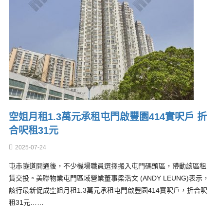
空姐月租1.3萬元承租屯門啟豐園414實呎戶 折
合呎租31元
2025-07-24
屯赤隧道開通後，不少機場職員選擇搬入屯門碼頭區，帶動該區租
賃交投。美聯物業屯門區域營業董事梁浩文 (ANDY LEUNG)表示，
該行最新促成空姐月租1.3萬元承租屯門啟豐園414實呎戶，折合呎
租31元……