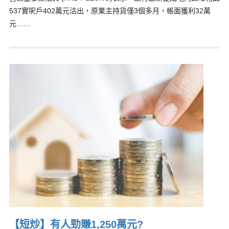
537實呎戶402萬元沽出，原業主持貨僅3個多月，帳面獲利32萬
元……
【短炒】有人勁賺1,250萬元?