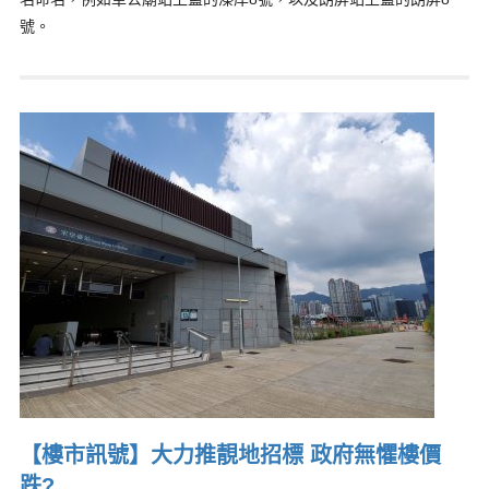
號。
【樓市訊號】大力推靚地招標 政府無懼樓價
跌?