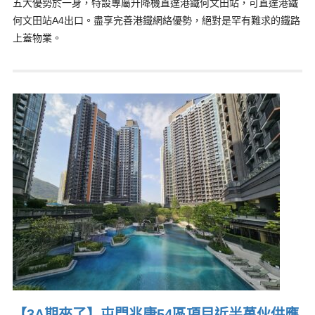
五大優勢於一身，特設專屬升降機直達港鐵何文田站，可直達港鐵
何文田站A4出口。盡享完善港鐵網絡優勢，絕對是罕有難求的鐵路
上蓋物業。
【3A期來了】屯門兆康54區項目近半萬伙供應