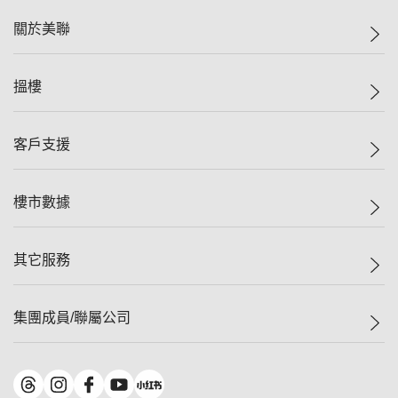
關於美聯
美聯集團
搵樓
投資者關係
集團動態
一手新盤
客戶支援
人才招募
二手盤
網站地圖
上車
自助放盤
樓市數據
減價
專業代理
低水
分行網絡
樓價指數
其它服務
美聯豪宅
查詢熱線
信心指數
獨家樓盤
聯絡我們
最新成交
屋苑專頁
租盤
集團成員/聯屬公司
按揭計算機
歷史成交
大灣區專頁
居屋專頁
負擔能力計算機
成交數據
樓市資訊
買賣流程
美聯物業
轉按計算機
屋苑成交排行榜
美聯精英會
鋑聯控股
*
繳款方式