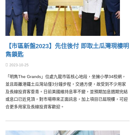
【市區新盤2023】先住後付 即取土瓜灣現樓明
雋鎖匙
2023-10-25
「明雋The Grands」位處九龍市區核心地段，坐擁小學34校網，
並且距離港鐵土瓜灣站僅3分鐘步程，交通方便，故受到不少用家
及長線投資客垂青。日前美國維持息率不變，並預期加息週期完結
或息口已近見頂，對市場帶來正面訊息，加上項目已屆現樓，可迎
合更多用家及長線投資客歡迎。