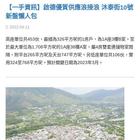
【一手資訊】啟德優質供應浪接浪 沐泰街10號
新盤懶人包
2022-04-11
高座單位共453伙，最細為326平方呎的1房戶，為1A座3樓B室。至
於最大單位為1,708平方呎的1A座38樓A室，屬4房雙套連儲物室間
隔，附平台265平方呎及天台747平方呎。另低座單位共106伙，實
用324至768平方呎。預計關鍵日期為2023年3月。