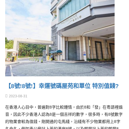
【8號!8號!】幸運號碼屋苑和單位 特別值錢?
2023-08-31
在香港人心目中，普遍對8字比較鍾情，由於8和「發」在粵語裡諧
音，因此不少香港人認為8是一個吉祥的數字，很多時，有8號數字
的物業會較為值錢。剛開通的屯馬綫，沿綫有不少物業都用上8字
名命名，例如車公廟站上蓋的溱岸8號，以及朗屏站上蓋的朗屏8