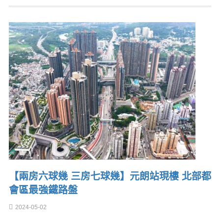
【兩房六球幾 三房七球幾】元朗站現樓 北部都
會區最強鐵路盤
2024-05-02