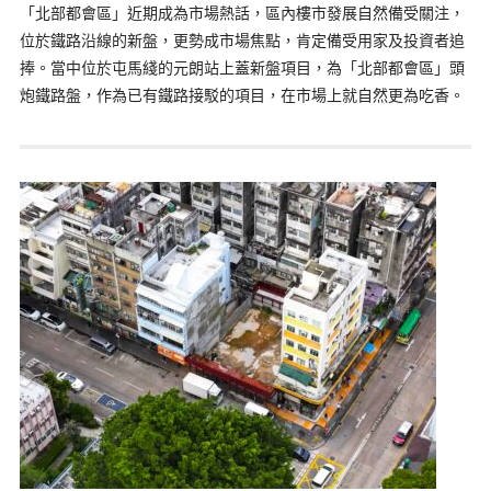
「北部都會區」近期成為市場熱話，區內樓市發展自然備受關注，
位於鐵路沿線的新盤，更勢成市場焦點，肯定備受用家及投資者追
捧。當中位於屯馬綫的元朗站上蓋新盤項目，為「北部都會區」頭
炮鐵路盤，作為已有鐵路接駁的項目，在市場上就自然更為吃香。