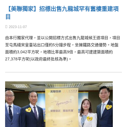
【美聯獨家】招標出售九龍城罕有舊樓重建項
目
2023-11-07
由本行獨家代理，並以公開招標方式出售九龍城候王道項目，項目
至屯馬綫宋皇臺站出口僅約5分鐘步程，坐擁鐵路交通優勢。地盤
面積約3,042平方呎，地積比率最高9倍，最高可建建築面積約
27,378平方呎(以政府最終批核為準)。