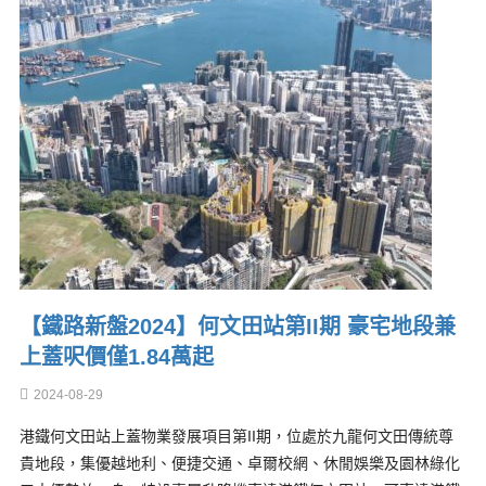
【鐵路新盤2024】何文田站第II期 豪宅地段兼
上蓋呎價僅1.84萬起
2024-08-29
港鐵何文田站上蓋物業發展項目第II期，位處於九龍何文田傳統尊
貴地段，集優越地利、便捷交通、卓爾校網、休閒娛樂及園林綠化