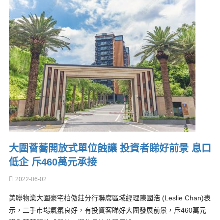
大圍薈蕎開放式單位蝕讓 投資者睇好前景 息口
低企 斥460萬元承接
2022-06-02
美聯物業大圍豪宅柏傲莊分行聯席區域經理陳國浩 (Leslie Chan)表
示，二手市場氣氛良好，有投資客睇好大圍發展前景，斥460萬元