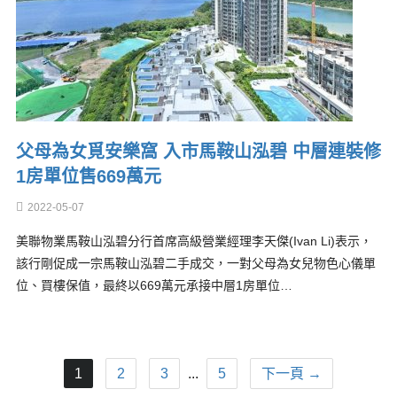
父母為女覓安樂窩 入市馬鞍山泓碧 中層連裝修
1房單位售669萬元
2022-05-07
美聯物業馬鞍山泓碧分行首席高級營業經理李天傑(Ivan Li)表示，
該行剛促成一宗馬鞍山泓碧二手成交，一對父母為女兒物色心儀單
位、買樓保值，最終以669萬元承接中層1房單位…
1
2
3
...
5
下一頁 →