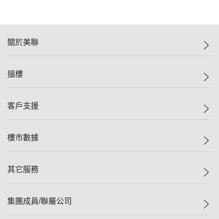
關於美聯
美聯集團
搵樓
投資者關係
集團動態
一手新盤
客戶支援
人才招募
二手盤
網站地圖
上車
自助放盤
樓市數據
減價
專業代理
低水
分行網絡
樓價指數
其它服務
美聯豪宅
查詢熱線
信心指數
獨家樓盤
聯絡我們
最新成交
屋苑專頁
租盤
集團成員/聯屬公司
按揭計算機
歷史成交
大灣區專頁
居屋專頁
負擔能力計算機