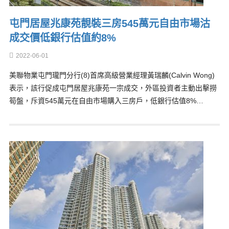
屯門居屋兆康苑靚裝三房545萬元自由市場沽
成交價低銀行估值約8%
2022-06-01
美聯物業屯門瓏門分行(8)首席高級營業經理黃瑞麟(Calvin Wong)
表示，該行促成屯門居屋兆康苑一宗成交，外區投資者主動出擊撈
筍盤，斥資545萬元在自由市場購入三房戶，低銀行估值8%…