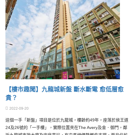
【樓市趣聞】九龍城新盤 斷水斷電 愈低層愈
貴？
2022-09-20
這個一手「新盤」項目是位於九龍城，樓齡約49年，座落於侯王道
24及26號的「一手樓」，實際位置夾在The Avery及金．御門，鄰