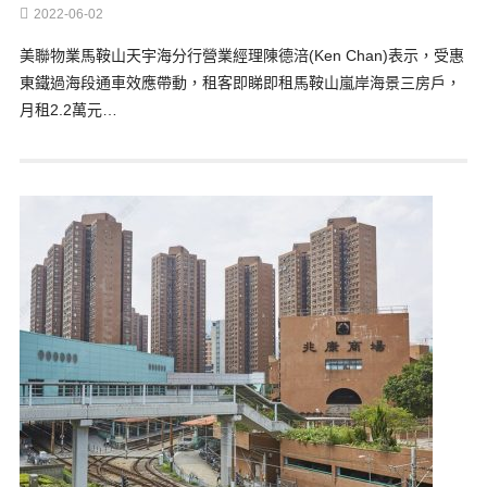
2022-06-02
美聯物業馬鞍山天宇海分行營業經理陳德涪(Ken Chan)表示，受惠
東鐵過海段通車效應帶動，租客即睇即租馬鞍山嵐岸海景三房戶，
月租2.2萬元…