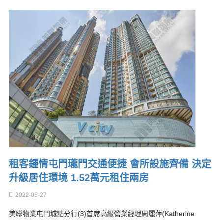
租客鍾情屯門瓏門交通便捷 會所設施齊備 決定
升級居住環境 1.52萬元租住兩房
2022-05-27
美聯物業屯門城點分行(3)首席高級營業經理周麗萍(Katherine