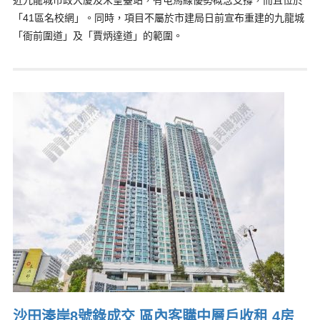
近九龍城市政大廈及宋皇臺站，有屯馬線優勢概念支撐，而且位於
「41區名校網」。同時，項目不屬於市建局日前宣布重建的九龍城
「衙前圍道」及「賈炳達道」的範圍。
沙田溱岸8號錄成交 區內客購中層戶收租 4房