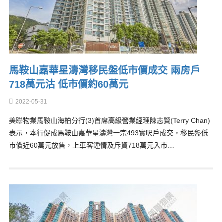
馬鞍山嘉華星濤灣移民盤低市價成交 兩房戶
718萬元沽 低市價約60萬元
2022-05-31
美聯物業馬鞍山海柏分行(3)首席高級營業經理陳志賢(Terry Chan)
表示，本行促成馬鞍山嘉華星濤灣一宗493實呎戶成交，移民盤低
市價近60萬元放售，上車客鍾情及斥資718萬元入市…