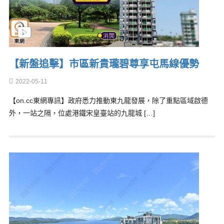
【新盤追擊】市區新貴瓏碧尊享屯馬線優勢
2022-05-11
【on.cc東網專訊】政府悉力推動東九龍發展，除了重點區域啟德
外，一站之隔，位處港鐵宋皇臺站的九龍城 […]