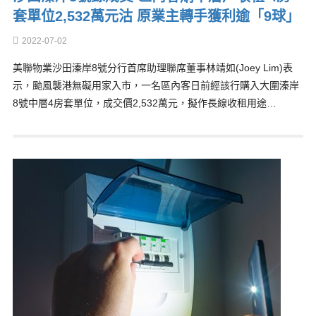
套單位2,532萬元沽 原業主轉手獲利逾「9球」
2022-07-02
美聯物業沙田溱岸8號分行首席助理聯席董事林靖如(Joey Lim)表
示，颱風襲港無礙用家入市，一名區內客日前經該行購入大圍溱岸
8號中層4房套單位，成交價2,532萬元，擬作長線收租用途…