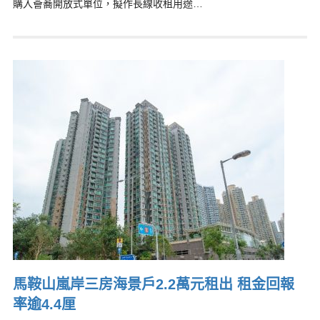
購入薈蕎開放式單位，擬作長線收租用途…
馬鞍山嵐岸三房海景戶2.2萬元租出 租金回報
率逾4.4厘