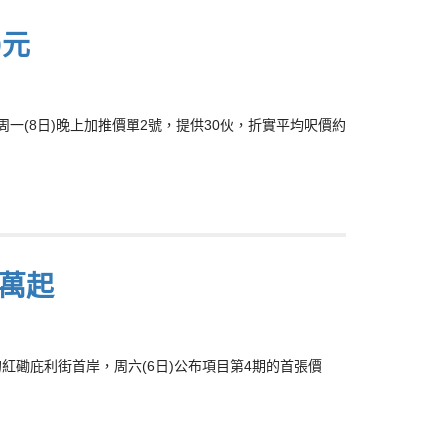
9元
，周一(8日)晚上加推價單2號，提供30伙，折實平均呎價約
8萬起
展的紅磡庇利街首岸，周六(6日)公布項目第4期的首張價