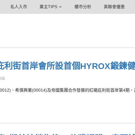
名人入市
業主TIPS
樓市分析
美聯會優惠
庇利街首岸會所設首個HYROX鍛鍊
-06
00012)、希慎興業(00014)及帝國集團合作發展的紅磡庇利街首岸第4期