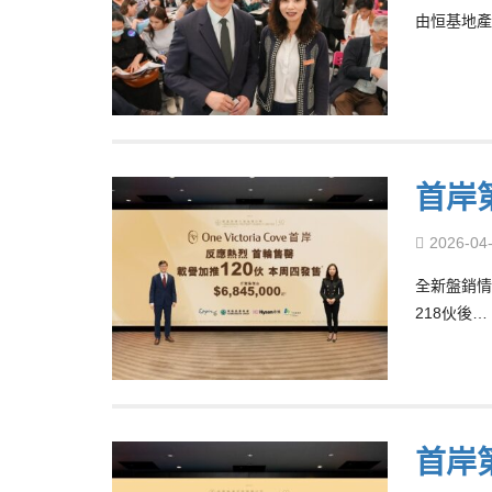
由恒基地產
首岸
2026-04
全新盤銷情
218伙後…
首岸