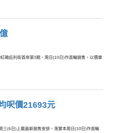
2億
展的紅磡庇利街首岸第3期，周日(10日)作首輪銷售，以價單
呎價21693元
，周三(6日)上載最新銷售安排，落實本周日(10日)作首輪