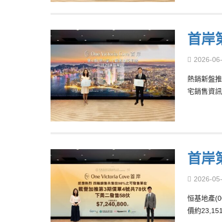
首岸
2026-06
熱銷新盤推
宅銷售資訊
首岸
2026-05
恒基地產(
價約23,1