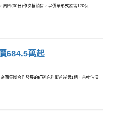
期，周四(30日)作次輪銷售，以價單形式發售120伙…
684.5萬起
4)及帝國集團合作發展的紅磡庇利街首岸第1期，首輪沽清