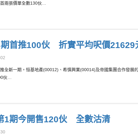
首兩張價單全數130伙…
3期首推100伙 折實平均呎價2162
-02
推全新一期。恒基地產(00012)、希慎興業(00014)及帝國集團合作發
00伙…
第1期今開售120伙 全數沽清
-30