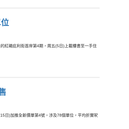
單位
發展的紅磡庇利街首岸第4期，周五(5日)上載樓書至一手住
售
五(15日)加推全新價單第4號，涉及78個單位，平均折實呎