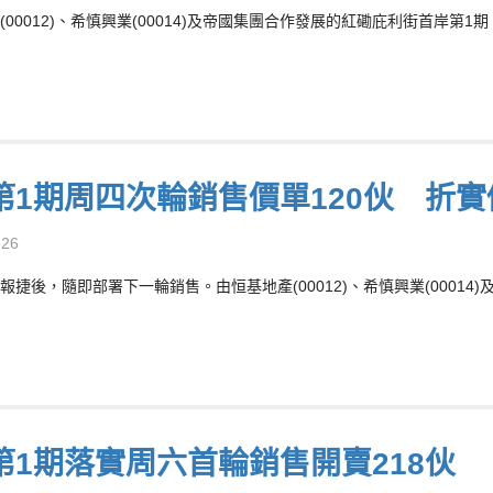
(00012)、希慎興業(00014)及帝國集團合作發展的紅磡庇利街首岸第1
第1期周四次輪銷售價單120伙 折實價
-26
報捷後，隨即部署下一輪銷售。由恒基地產(00012)、希慎興業(0001
第1期落實周六首輪銷售開賣218伙