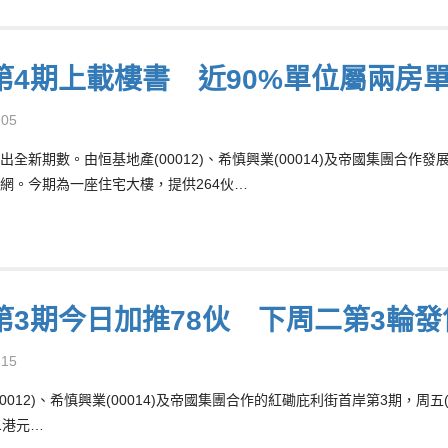
第4期上載樓書 近90%單位屬兩房
-05
出全新期數。由恒基地產(00012)、希慎興業(00014)及帝國集團合作
網。今期為一座住宅大樓，提供264伙…
第3期今日加推78伙 下周二第3輪發
-15
00012)、希慎興業(00014)及帝國集團合作的紅磡庇利街首岸第3期，周
51港元…