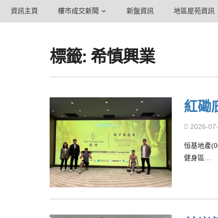
資訊主頁
樓市成交新聞
新盤資訊
地區屋苑資訊
標籤: 希慎興業
紅磡
2026-07
恒基地產(
健身區…