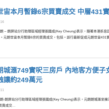
世宙本月暫錄6宗買賣成交 中層431實
-16
朗 – 朗屏站分行助理區域經理張國成(Key Cheung)表示，隨著本
。元朗世宙本月暫錄6宗的買賣成交，包括。該行最新促成元朗世宙431實
朗城滙749實呎三房戶 內地客方便子女
蝕讓約249萬元
-11
朗-朗屏站分行助理區域經理張國成(Key Cheung)表示，元朗朗城
買賣成交…