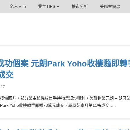
名人入市
業主TIPS
樓市分析
美聯會優惠
功個案 元朗Park Yoho收樓隨即
成交
-27
樓價回升，部分業主趁機放售手持物業短炒獲利。美聯物業元朗 – 朗屏站分行
ark Yoho收樓轉手即賺73萬元成交，屬屋苑本月第11宗成交…..