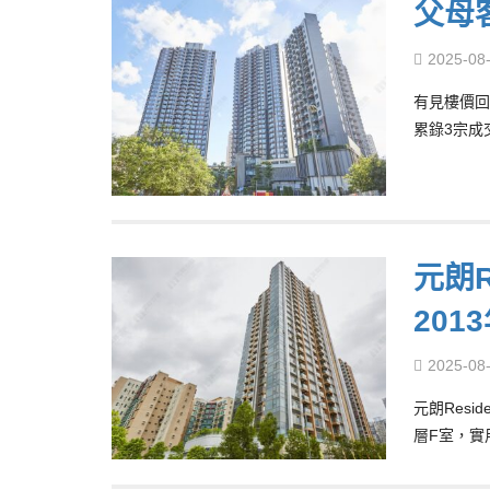
父母
2025-08
有見樓價回
累錄3宗成
元朗R
201
2025-08
元朗Resi
層F室，實