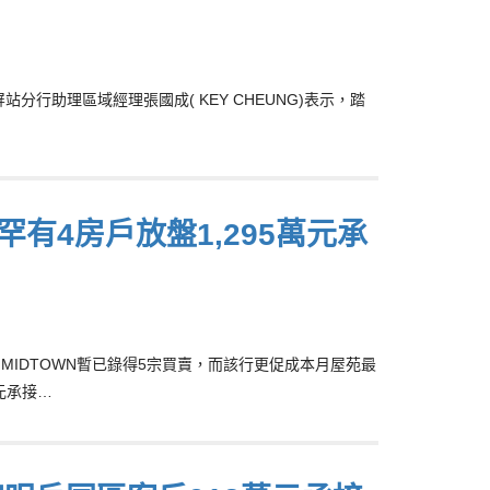
行助理區域經理張國成( KEY CHEUNG)表示，踏
罕有4房戶放盤1,295萬元承
O MIDTOWN暫已錄得5宗買賣，而該行更促成本月屋苑最
元承接…