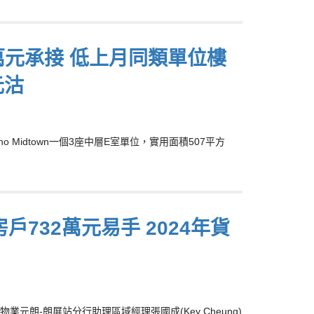
63萬元承接 低上月同類單位樓
元沽
o Midtown一個3座中層E室單位，實用面積507平方
房戶732萬元易手 2024年貨
朗-朗屏站分行助理區域經理張國成(Key Cheung)