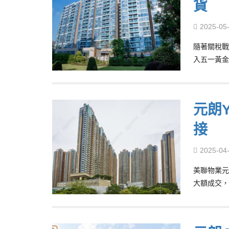
貨
2025-05
隨著關稅戰
入五一黃金
元朗Y
接
2025-04
美聯物業元
大額成交，