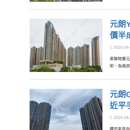
元朗Y
價半
2025-06
美聯物業元朗
呎，為兩房
元朗G
近平
2025-06
樓市氣氛向