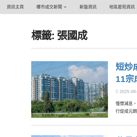
資訊主頁
樓市成交新聞
新盤資訊
地區屋苑資訊
標籤: 張國成
短炒成
11宗
2025-08
憧憬減息，
行促成元朗P