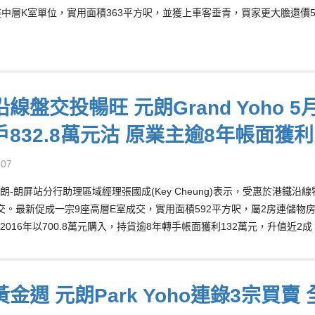
座中層K室單位，實用面積363平方呎，並獲上車客垂青，買家更大膽還價5
線盤交投暢旺 元朗Grand Yoho 
832.8萬元沽 原業主逾8年帳面獲利
-07
朗-朗屏站分行助理區域經理張國成(Key Cheung)表示，受惠於港鐵沿線
交。最新促成一宗9座高層E室成交，實用面積592平方呎，屬2房連儲物房間隔
2016年以700.8萬元購入，持貨逾8年轉手帳面獲利132萬元，升值近2成
金週 元朗Park Yoho連錄3宗買