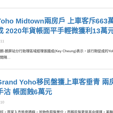
oho Midtown兩房戶 上車客斥6
成 2020年貨帳面平手輕微獲利13萬
-11
-朗屏站分行助理區域經理張國成(Key Cheung)表示，該行剛促成的Yoh
間隔…
rand Yoho移民盤獲上車客垂青 兩
手沽 帳面蝕6萬元
-10
好，買家入市態度積極，並物色筍盤單位，而移民盤更是其中選擇。美聯物業元