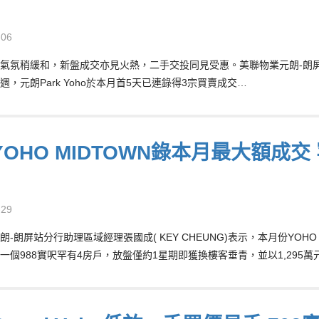
-06
氣氛稍緩和，新盤成交亦見火熱，二手交投同見受惠。美聯物業元朗-朗屏站分
週，元朗Park Yoho於本月首5天已連錄得3宗買賣成交…
OHO MIDTOWN錄本月最大額成交 
-29
朗-朗屏站分行助理區域經理張國成( KEY CHEUNG)表示，本月份YOH
一個988實呎罕有4房戶，放盤僅約1星期即獲換樓客垂青，並以1,295萬