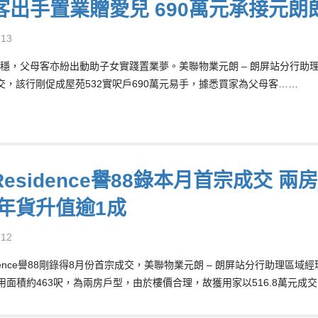
客出手置業贈愛兒 690萬元承接元朗
-13
穩，父母客亦紛出動助子女實踐置業夢。美聯物業元朗 – 朗屏站分行助理區域
交，該行剛促成屋苑532實呎戶690萬元易手，據悉買家為父母客……
esidence譽88錄本月首宗成交 兩
3年貨升值逾1成
-12
dence譽88剛錄得8月份首宗成交，美聯物業元朗 – 朗屏站分行助理區域經理
用面積約463呎，為兩房戶型，由於樓價合理，故獲用家以516.8萬元成交，