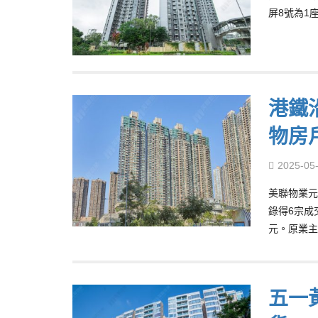
屏8號為1
港鐵沿
物房戶
2025-05
美聯物業元
錄得6宗成
元。原業主
五一黃