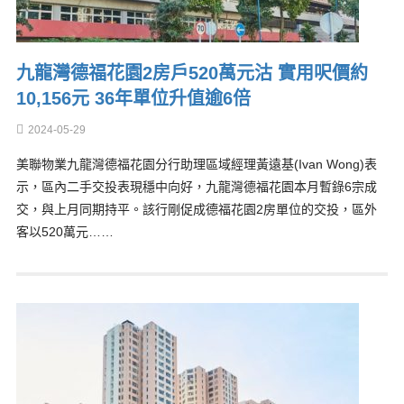
九龍灣德福花園2房戶520萬元沽 實用呎價約
10,156元 36年單位升值逾6倍
2024-05-29
美聯物業九龍灣德福花園分行助理區域經理黃遠基(Ivan Wong)表
示，區內二手交投表現穩中向好，九龍灣德福花園本月暫錄6宗成
交，與上月同期持平。該行剛促成德福花園2房單位的交投，區外
客以520萬元……