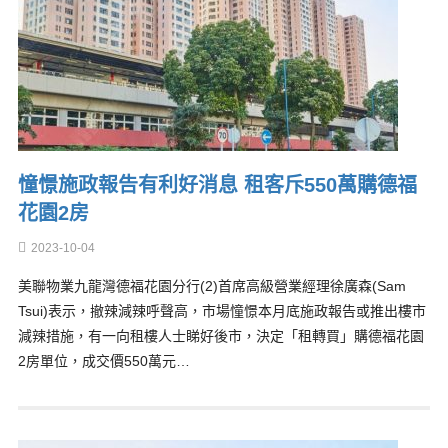
憧憬施政報告有利好消息 租客斥550萬購德福
花園2房
2023-10-04
美聯物業九龍灣德福花園分行(2)首席高級營業經理徐廣森(Sam
Tsui)表示，撤辣減辣呼聲高，市場憧憬本月底施政報告或推出樓市
減辣措施，有一向租樓人士睇好後市，決定「租轉買」購德福花園
2房單位，成交價550萬元…