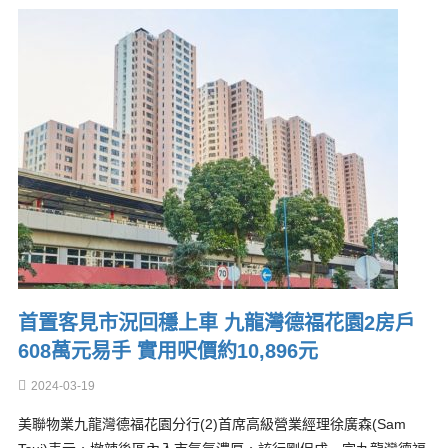
首置客見市況回穩上車 九龍灣德福花園2房戶
608萬元易手 實用呎價約10,896元
2024-03-19
美聯物業九龍灣德福花園分行(2)首席高級營業經理徐廣森(Sam