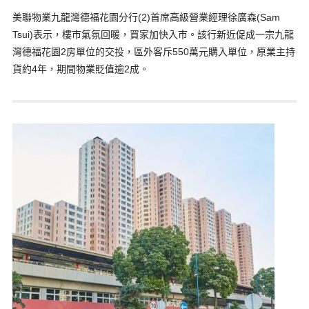
美聯物業九龍灣德福花園分行(2)首席高級營業經理徐廣森(Sam
Tsui)表示，樓市氣氛回暖，買家加快入市。該行新近促成一宗九龍
灣德福花園2房單位的交投，區外客斥550萬元購入單位，原業主持
貨約4年，期間物業貶值逾2成。