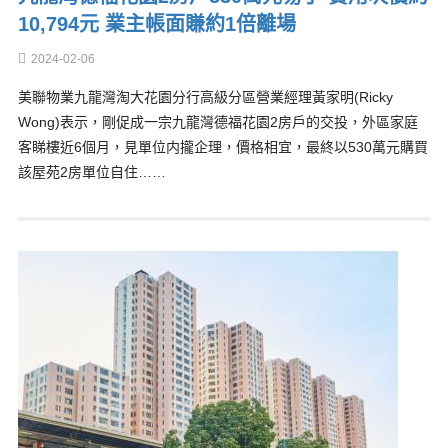
10,794元 業主帳面賺約1倍離場
2024-02-06
美聯物業九龍灣淘大花園分行高級分區營業經理黃家明(Ricky
Wong)表示，剛促成一宗九龍灣德福花園2房戶的交投，外區家庭
客睇樓近6個月，見單位内攏企理，價格相宜，最終以530萬元購買
該屋苑2房單位自住……