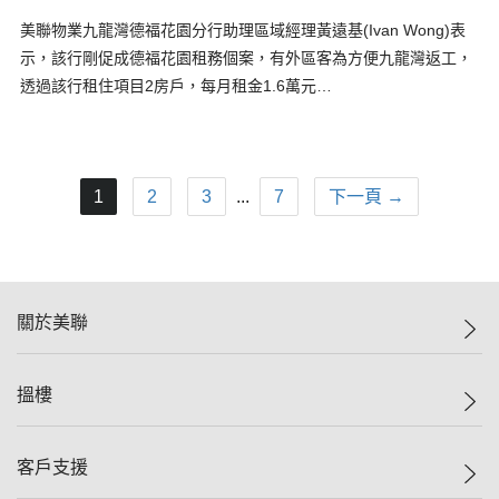
美聯物業九龍灣德福花園分行助理區域經理黃遠基(Ivan Wong)表
示，該行剛促成德福花園租務個案，有外區客為方便九龍灣返工，
透過該行租住項目2房戶，每月租金1.6萬元…
1
2
3
...
7
下一頁 →
關於美聯
美聯集團
搵樓
投資者關係
集團動態
一手新盤
客戶支援
人才招募
二手盤