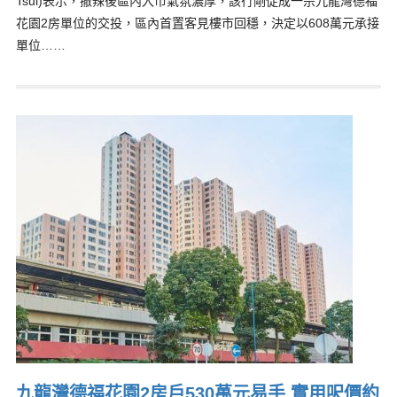
Tsui)表示，撤辣後區內入市氣氛濃厚，該行剛促成一宗九龍灣德福
花園2房單位的交投，區內首置客見樓市回穩，決定以608萬元承接
單位……
九龍灣德福花園2房戶530萬元易手 實用呎價約