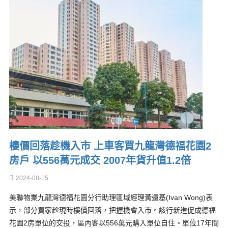
樓價回落趁機入市 上車客買九龍灣德福花園2
房戶 以556萬元成交 2007年貨升值1.2倍
2024-08-15
美聯物業九龍灣德福花園分行助理區域經理黃遠基(Ivan Wong)表
示，部分買家趁現時樓價回落，把握機會入市。該行新進促成德福
花園2房單位的交投，區內客以556萬元購入單位自住。單位17年間