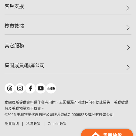
集團動態
一手新盤
客戶支援
人才招募
二手盤
網站地圖
上車
自助放盤
樓市數據
減價
專業代理
低水
分行網絡
樓價指數
其它服務
美聯豪宅
查詢熱線
信心指數
獨家樓盤
聯絡我們
最新成交
屋苑專頁
租盤
集團成員/聯屬公司
按揭計算機
歷史成交
大灣區專頁
居屋專頁
負擔能力計算機
成交數據
樓市資訊
買賣流程
美聯物業
轉按計算機
屋苑成交排行榜
美聯精英會
鋑聯控股
*
繳款方式
地區百科
美聯慈善基金
美聯工商舖
*
本網頁所提供資料僅作參考用途。若因錯漏而引致任何不便或損失，美聯數碼
美善會
美聯中國
網及美聯物業概不負責。
地產代理管理協會
©
2026
美聯物業代理有限公司牌照號碼C-000982及或其有聯繫公司
美聯澳門
申報已遞交的購樓意向登記
免責聲明
私隱政策
Cookie政策
美聯金融集團
美聯移民顧問
我要放盤