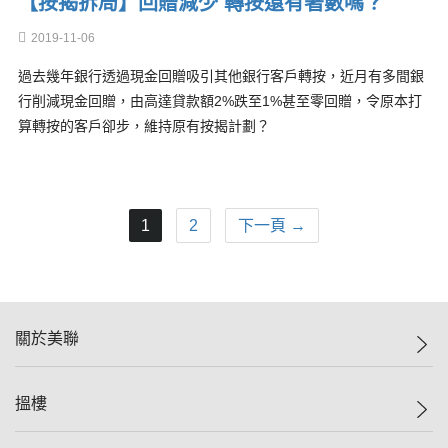
【按揭拆局】回贈減少 轉按還有著數嗎？
2019-11-06
過去幾年銀行透過現金回贈吸引其他銀行客戶轉按，近月有多間銀
行削減現金回贈，由高達貸款額2%跌至1%甚至零回贈，令原本打
算轉按的客戶卻步，維持原有按揭計劃？
1
2
下一頁 →
關於美聯
美聯集團
搵樓
投資者關係