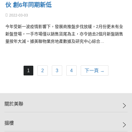
伙 創6年同期新低
2022-03-03
今年受新一波疫情影響下，發展商推盤步伐放緩，2月份更未有全
新盤登場，一手市場僅以銷售貨尾為主，亦令過去2個月新盤銷售
量按年大減。據美聯物業房地產數據及研究中心綜合…
1
2
3
4
下一頁 →
關於美聯
美聯集團
搵樓
投資者關係