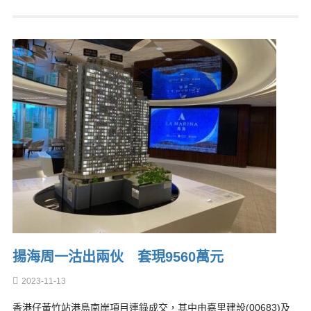
揚海周一沽出兩伙 套現9560萬元
2023-11-13
香港仔黃竹站港島南岸項目連錄成交，其中由嘉里建設(00683)及