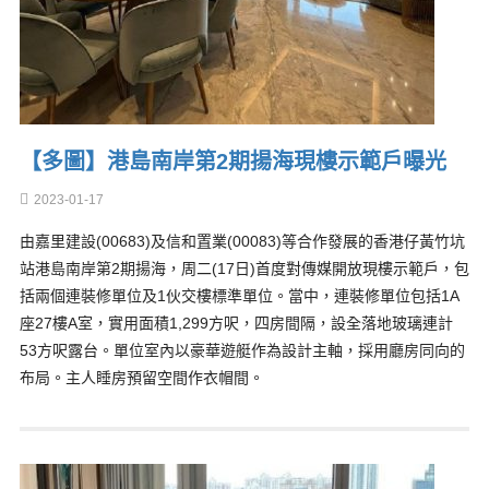
【多圖】港島南岸第2期揚海現樓示範戶曝光
2023-01-17
由嘉里建設(00683)及信和置業(00083)等合作發展的香港仔黃竹坑
站港島南岸第2期揚海，周二(17日)首度對傳媒開放現樓示範戶，包
括兩個連裝修單位及1伙交樓標準單位。當中，連裝修單位包括1A
座27樓A室，實用面積1,299方呎，四房間隔，設全落地玻璃連計
53方呎露台。單位室內以豪華遊艇作為設計主軸，採用廳房同向的
布局。主人睡房預留空間作衣帽間。