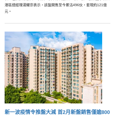
港區總經理湯耀宗表示，該盤開售至今累沽496伙，套現約121億
元。
新一波疫情令推盤大減 首2月新盤銷售僅逾800