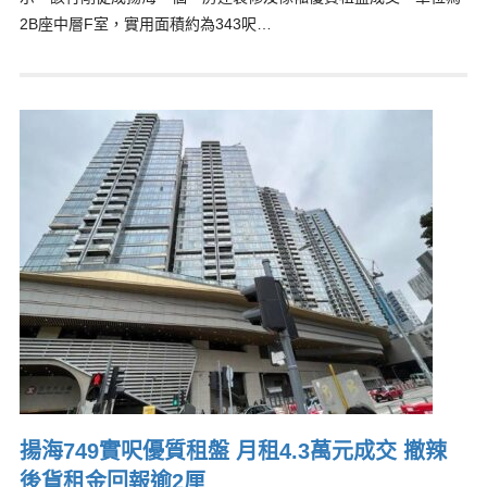
2B座中層F室，實用面積約為343呎…
揚海749實呎優質租盤 月租4.3萬元成交 撤辣
後貨租金回報逾2厘