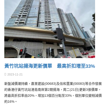
黃竹坑站揚海更新價單 最高折扣增至33%
2023-11-21
新盤減價潮持續，嘉里建設(00683)及信和置業(00083)等合作發展
的香港仔黃竹坑站港島南岸第2期揚海，周二(21日)更新3張價單，
將最高折扣率由20%，增加13個百分點至33%，個別單位變相減價
約16%。