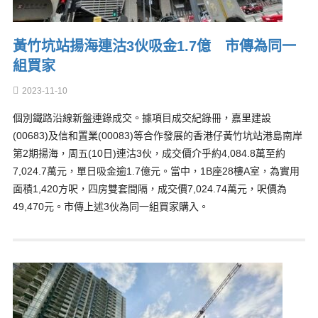
黃竹坑站揚海連沽3伙吸金1.7億 市傳為同一
組買家
2023-11-10
個別鐵路沿線新盤連錄成交。據項目成交紀錄冊，嘉里建設
(00683)及信和置業(00083)等合作發展的香港仔黃竹坑站港島南岸
第2期揚海，周五(10日)連沽3伙，成交價介乎約4,084.8萬至約
7,024.7萬元，單日吸金逾1.7億元。當中，1B座28樓A室，為實用
面積1,420方呎，四房雙套間隔，成交價7,024.74萬元，呎價為
49,470元。市傳上述3伙為同一組買家購入。