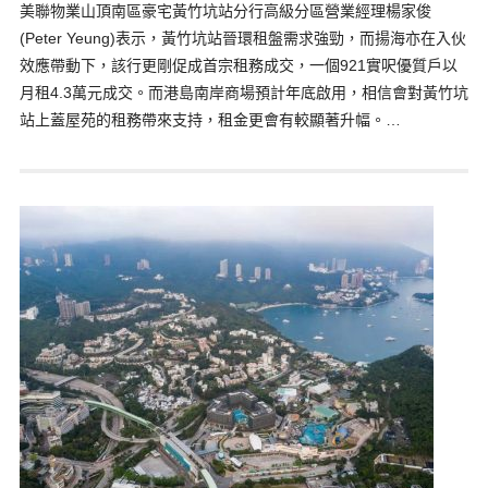
美聯物業山頂南區豪宅黃竹坑站分行高級分區營業經理楊家俊
(Peter Yeung)表示，黃竹坑站晉環租盤需求強勁，而揚海亦在入伙
效應帶動下，該行更剛促成首宗租務成交，一個921實呎優質戶以
月租4.3萬元成交。而港島南岸商場預計年底啟用，相信會對黃竹坑
站上蓋屋苑的租務帶來支持，租金更會有較顯著升幅。…