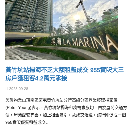
黃竹坑站揚海不乏大額租盤成交 955實呎大三
房戶獲租客4.2萬元承接
2023-09-28
美聯物業山頂南區豪宅黃竹坑站分行高級分區營業經理楊家俊
(Peter Yeung)表示，黃竹坑站揚海租務需求殷切，由於屋苑交通方
便，屋苑配套完善，加上租金吸引，故成交活躍，該行剛促成一個
955實呎優質租盤成交…