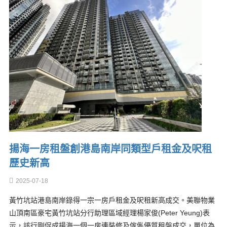
揚海一房租盤創港島南岸同類型戶租金及呎租
歷史新高
2025-07-18
黃竹坑站港島南岸錄得一宗一房戶租金及呎租新高成交。美聯物業
山頂南區豪宅黃竹坑站分行助理區域經理楊家俊(Peter Yeung)表
示，該行剛促成揚海一個一房連裝修及傢俬優質租盤成交，單位為