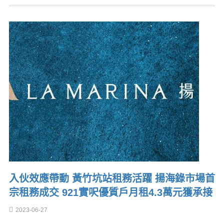
入伙效應帶動 黃竹坑站租務活躍 揚海錄市場首
宗租務成交 921實呎優質戶月租4.3萬元獲承接
2023-06-27