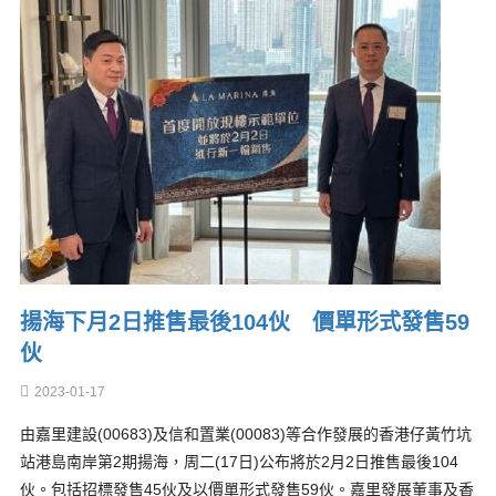
揚海下月2日推售最後104伙 價單形式發售59
伙
2023-01-17
由嘉里建設(00683)及信和置業(00083)等合作發展的香港仔黃竹坑
站港島南岸第2期揚海，周二(17日)公布將於2月2日推售最後104
伙。包括招標發售45伙及以價單形式發售59伙。嘉里發展董事及香