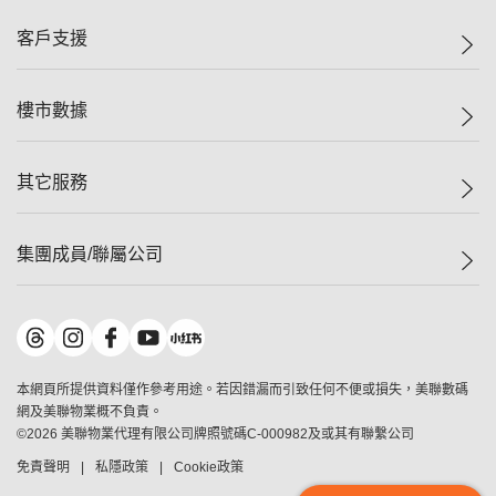
集團動態
一手新盤
客戶支援
人才招募
二手盤
網站地圖
上車
自助放盤
樓市數據
減價
專業代理
低水
分行網絡
樓價指數
其它服務
美聯豪宅
查詢熱線
信心指數
獨家樓盤
聯絡我們
最新成交
屋苑專頁
租盤
集團成員/聯屬公司
按揭計算機
歷史成交
大灣區專頁
居屋專頁
負擔能力計算機
成交數據
樓市資訊
買賣流程
美聯物業
轉按計算機
屋苑成交排行榜
美聯精英會
鋑聯控股
*
繳款方式
地區百科
美聯慈善基金
美聯工商舖
*
本網頁所提供資料僅作參考用途。若因錯漏而引致任何不便或損失，美聯數碼
美善會
美聯中國
網及美聯物業概不負責。
地產代理管理協會
©
2026
美聯物業代理有限公司牌照號碼C-000982及或其有聯繫公司
美聯澳門
申報已遞交的購樓意向登記
免責聲明
私隱政策
Cookie政策
美聯金融集團