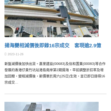
揚海變相減價後即錄16宗成交 套現逾2.9億
2023-11-26
新盤減價後加快出貨。嘉里建設(00683)及信和置業(00083)等合作
發展的香港仔黃竹坑站港島南岸第2期揚海，早前調整折扣率及增
加回贈，變相減價後，新價單於周六(25日)生效，並已即日錄得16
宗成交…