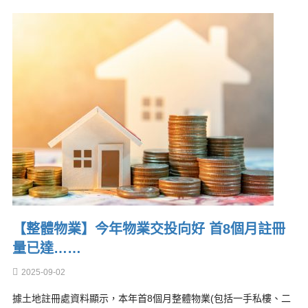
【整體物業】今年物業交投向好 首8個月註冊
量已達……
2025-09-02
據土地註冊處資料顯示，本年首8個月整體物業(包括一手私樓、二