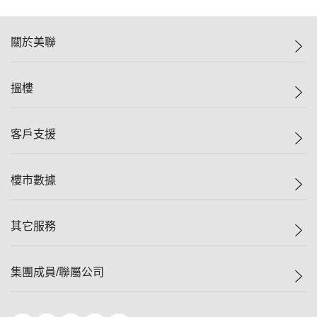
關於美聯
美聯集團
搵樓
投資者關係
集團動態
一手新盤
客戶支援
人才招募
二手盤
網站地圖
上車
自助放盤
樓市數據
減價
專業代理
低水
分行網絡
樓價指數
其它服務
美聯豪宅
查詢熱線
信心指數
獨家樓盤
聯絡我們
最新成交
屋苑專頁
租盤
集團成員/聯屬公司
按揭計算機
歷史成交
大灣區專頁
居屋專頁
負擔能力計算機
成交數據
樓市資訊
買賣流程
美聯物業
轉按計算機