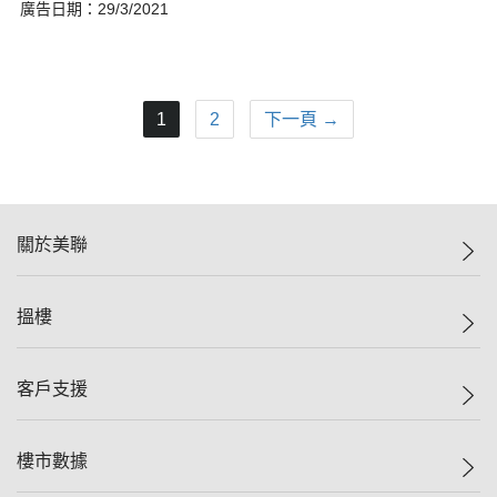
廣告日期：29/3/2021
1
2
下一頁 →
關於美聯
美聯集團
搵樓
投資者關係
集團動態
一手新盤
客戶支援
人才招募
二手盤
網站地圖
上車
自助放盤
樓市數據
減價
專業代理