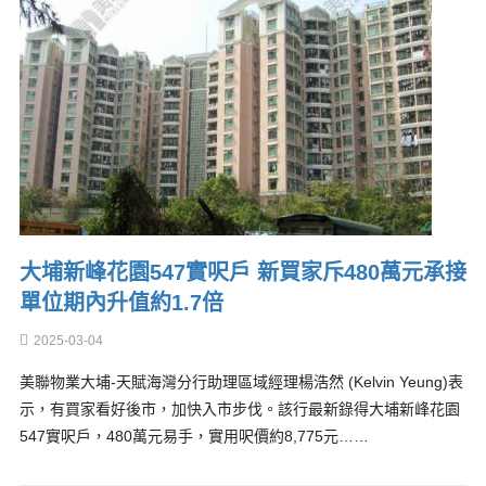
大埔新峰花園547實呎戶 新買家斥480萬元承接
單位期內升值約1.7倍
2025-03-04
美聯物業大埔-天賦海灣分行助理區域經理楊浩然 (Kelvin Yeung)表
示，有買家看好後市，加快入市步伐。該行最新錄得大埔新峰花園
547實呎戶，480萬元易手，實用呎價約8,775元……