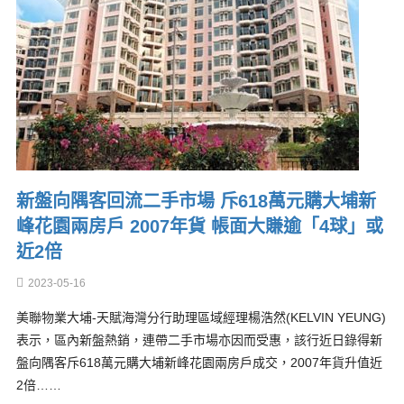
新盤向隅客回流二手市場 斥618萬元購大埔新
峰花園兩房戶 2007年貨 帳面大賺逾「4球」或
近2倍
2023-05-16
美聯物業大埔-天賦海灣分行助理區域經理楊浩然(KELVIN YEUNG)
表示，區內新盤熱銷，連帶二手市場亦因而受惠，該行近日錄得新
盤向隅客斥618萬元購大埔新峰花園兩房戶成交，2007年貨升值近
2倍……