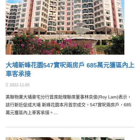
大埔新峰花園547實呎兩房戶 685萬元獲區內上
車客承接
2022-11-05
美聯物業大埔豪宅分行首席助理聯席董事林奕俊(Roy Lam)表示，
該行新近促成大埔 新峰花園本月首宗成交，547實呎兩房戶，685
萬元獲區內上車客承接。…