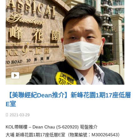
【美聯經紀Dean推介】新峰花園1期17座低層
E室
2021-03-29
KOL帶睇樓 – Dean Chau (S-620920) 筍盤推介
大埔 新峰花園1期17座低層E室（物業編號：M300264543）